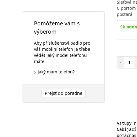
Sieťová n
C portom 
postará
Pomôžeme vám s
Skladom
výberom
Aby příslušenství padlo pro
váš mobilní telefon je třeba
vědět jaký model telefonu
Poč
-
máte.
Jaký mám telefon?
Prejsť do poradne
Vstupy n
Nabíjací
domácnos