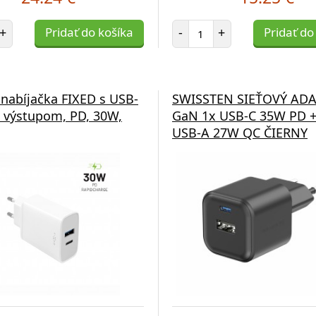
et položiek
Počet položiek
+
Pridať do košíka
-
+
Pridať do
 nabíjačka FIXED s USB-
SWISSTEN SIEŤOVÝ AD
 výstupom, PD, 30W,
GaN 1x USB-C 35W PD +
USB-A 27W QC ČIERNY