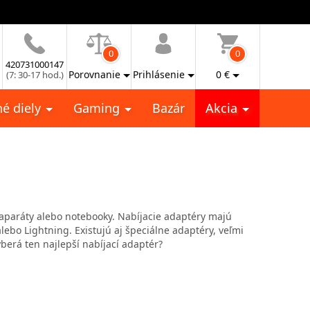
0
0
420731000147
Porovnanie
Prihlásenie
0
€
(7: 30-17 hod.)
é diely
Gaming
Bazár
Akcia
toaparáty alebo notebooky. Nabíjacie adaptéry majú
ebo Lightning. Existujú aj špeciálne adaptéry, veľmi
yberá ten najlepší nabíjací adaptér?