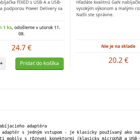
abíjačka FIXED s USB-A a USB-
Hľadáte kvalitnú GaN nabíjačk
a podporou Power Delivery sa
vysokým výkonom a malými r
Našli ste správne.
 1 ks
, odošleme v utorok 11.
08.
24.7 €
Nie je na sklade
20.2 €
et položiek
+
Pridať do košíka
abíjacieho adaptéra

 adaptér s jedným vstupom - je klasicky používaný ako na
ti mobily s rôznymi konektormi (klasicky microUSB a USB-