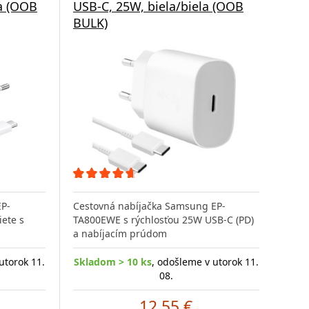
a (OOB
USB-C, 25W, biela/biela (OOB
BULK)
EP-
Cestovná nabíjačka Samsung EP-
ete s
TA800EWE s rýchlosťou 25W USB-C (PD)
a nabíjacím prúdom
utorok 11.
Skladom > 10 ks
, odošleme v utorok 11.
08.
12.55 €