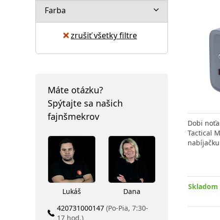
Farba
zrušiť všetky filtre
Máte otázku?
Spýtajte sa našich
fajnšmekrov
Dobi noťas
Tactical 
nabíjačku
Skladom 
Lukáš
Dana
420731000147
(Po-Pia, 7:30-
17 hod.)