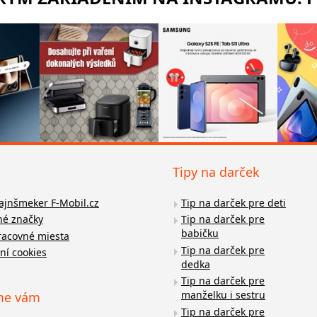
Tipy na darček
fajnšmeker F-Mobil.cz
Tip na darček pre deti
é značky
Tip na darček pre
babičku
racovné miesta
Tip na darček pre
ní cookies
dedka
Tip na darček pre
manželku i sestru
me vám
Tip na darček pre