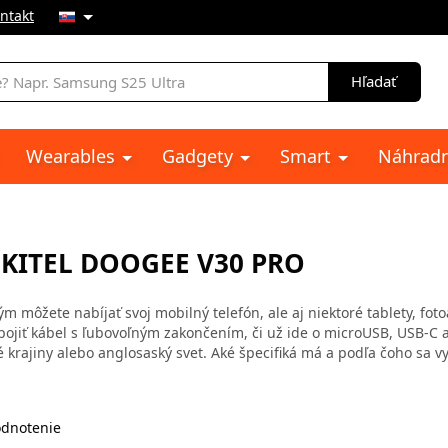
ntakt
e
Hľadať
Wearables
Gadgety
Smart
Náhradn
UKITEL DOOGEE V30 PRO
ým môžete nabíjať svoj mobilný telefón, ale aj niektoré tablety, fo
ojiť kábel s ľubovoľným zakončením, či už ide o microUSB, USB-C al
 krajiny alebo anglosaský svet. Aké špecifiká má a podľa čoho sa v
dnotenie