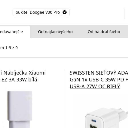
oukitel Doogee V30 Pro
edávanejšie
Od najlacnejšieho
Od najdrahšieho
m 1-9 z 9
í Nabíječka Xiaomi
SWISSTEN SIEŤOVÝ AD
EZ 3A 33W bílá
GaN 1x USB-C 35W PD +
USB-A 27W QC BIELÝ