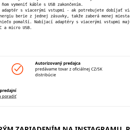
 ňom vymeniť káble s USB zakončením.

 adaptér s viacerými vstupmi - ak potrebujete dobíjať vi
nergiu berie z jednej zásuvky, takže zaberá menej miesta
niečo pomalší. Nabíjací adaptéry s viacerými vstupmi maj
C a micro USB.
Autorizovaný predajca
predávame tovar z oficiálnej CZ/SK
distribúcie
predajní
a poradiť
TRÝM ZARIADENÍM NA INSTAGRAMU. 