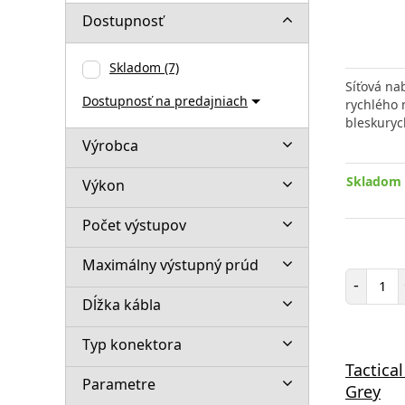
Dostupnosť
Skladom
(7)
Síťová na
Dostupnosť na predajniach
rychlého
bleskuryc
Výrobca
Skladom 
Výkon
Počet výstupov
Maximálny výstupný prúd
Poč
-
Dĺžka kábla
Typ konektora
Tactica
Parametre
Grey