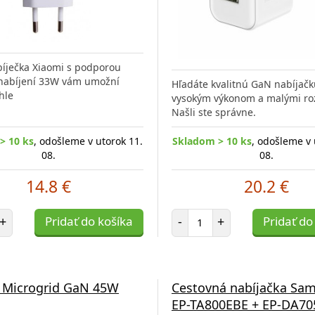
bíječka Xiaomi s podporou
 nabíjení 33W vám umožní
Hľadáte kvalitnú GaN nabíjačk
hle
vysokým výkonom a malými r
Našli ste správne.
> 10 ks
, odošleme v utorok 11.
Skladom > 10 ks
, odošleme v 
08.
08.
14.8 €
20.2 €
et položiek
Počet položiek
+
Pridať do košíka
-
+
Pridať do
l Microgrid GaN 45W
Cestovná nabíjačka Sa
EP-TA800EBE + EP-DA7