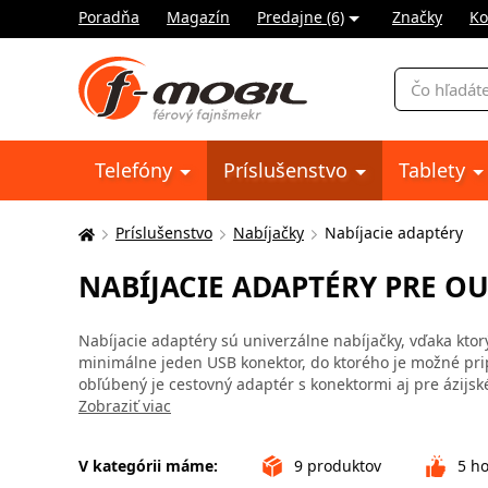
Poradňa
Magazín
Predajne (6)
Značky
Ko
Vyhľadávani
Telefóny
Príslušenstvo
Tablety
Príslušenstvo
Nabíjačky
Nabíjacie adaptéry
Tu
sa
NABÍJACIE ADAPTÉRY PRE O
nachádzate:
Nabíjacie adaptéry sú univerzálne nabíjačky, vďaka ktor
minimálne jeden USB konektor, do ktorého je možné prip
obľúbený je cestovný adaptér s konektormi aj pre ázijské
Zobraziť viac
V kategórii máme:
9
produktov
5
ho