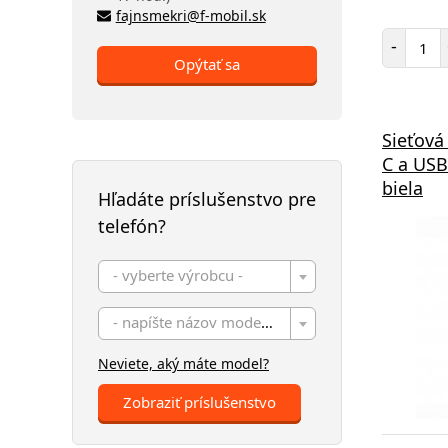
fajnsmekri@f-mobil.sk
Poč
-
Opýtať sa
Sieťová
C a USB
biela
Hľadáte príslušenstvo pre
telefón?
- vyberte výrobcu -
- napíšte názov modelu -
Neviete, aký máte model?
Zobraziť príslušenstvo