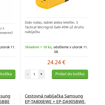
Dobi noťas, tablet alebo telefón. S
Tactical Microgrid GaN 45W už druhú
u s
nabíjačku
ozmermi?
utorok 11.
Skladom > 10 ks
, odošleme v utorok 11.
08.
24.24 €
Počet položiek
 košíka
-
+
Pridať do košíka
msung
Cestovná nabíjačka Samsung
05BBE
EP-TA800EWE + EP-DA905BWE,