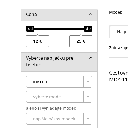
Model:
Cena
Najpr
Zobrazuje
Vyberte nabíjačku pre
telefón
Cestovn
MDY-11-
OUKITEL
- vyberte model -
alebo si vyhľadajte model:
- napíšte názov modelu -