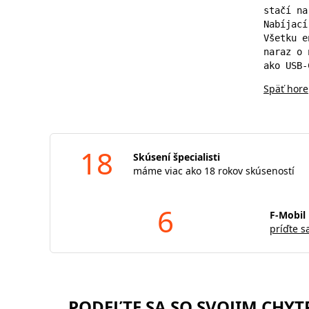
stačí na
Nabíjací
Všetku e
naraz o 
ako USB-
Späť hore
18
Skúsení špecialisti
máme viac ako 18 rokov skúseností
6
F-Mobil 
príďte s
PODEĽTE SA SO SVOJIM CHY