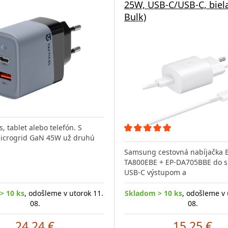
25W, USB-C/USB-C, biel
Bulk)
, tablet alebo telefón. S
Microgrid GaN 45W už druhú
Samsung cestovná nabíjačka 
TA800EBE + EP-DA705BBE do si
USB-C výstupom a
> 10 ks
, odošleme v utorok 11.
Skladom > 10 ks
, odošleme v 
08.
08.
24.24 €
15.25 €