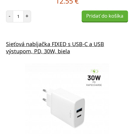
12.55 €
Počet položiek
-
+
Pridať do košíka
Sieťová nabíjačka FIXED s USB-C a USB
výstupom, PD, 30W, biela