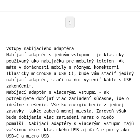
1
Vstupy nabíjacieho adaptéra

Nabíjací adaptér s jedným vstupom - je klasicky 
používaný ako nabíjačka pre mobilný telefón. Ak 
máte v domácnosti mobily s rôznymi konektormi 
(klasicky microUSB a USB-C), bude vám stačiť jediný 
nabíjací adaptér, stačí na ňom vymeniť káble s USB 
zakončením.

Nabíjací adaptér s viacerými vstupmi - ak 
potrebujete dobíjať viac zariadení súčasne, ide o 
ideálne riešenie. Všetku energiu berie z jednej 
zásuvky, takže zaberá menej miesta. Zároveň však 
bude dobíjanie viac zariadení naraz o niečo 
pomalší. Nabíjací adaptéry s viacerými vstupmi majú 
väčšinou okrem klasického USB aj ďalšie porty ako 
USB-C a micro USB.