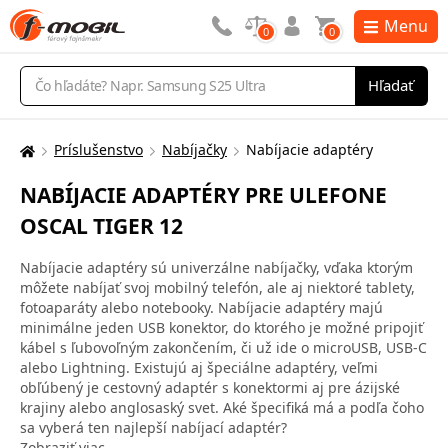
Menu
0
0
Vyhľadávanie
Hľadať
Príslušenstvo
Nabíjačky
Nabíjacie adaptéry
Tu
sa
NABÍJACIE ADAPTÉRY PRE ULEFONE
nachádzate:
OSCAL TIGER 12
Nabíjacie adaptéry sú univerzálne nabíjačky, vďaka ktorým
môžete nabíjať svoj mobilný telefón, ale aj niektoré tablety,
fotoaparáty alebo notebooky. Nabíjacie adaptéry majú
minimálne jeden USB konektor, do ktorého je možné pripojiť
kábel s ľubovoľným zakončením, či už ide o microUSB, USB-C
alebo Lightning. Existujú aj špeciálne adaptéry, veľmi
obľúbený je cestovný adaptér s konektormi aj pre ázijské
krajiny alebo anglosaský svet. Aké špecifiká má a podľa čoho
sa vyberá ten najlepší nabíjací adaptér?
Zobraziť viac