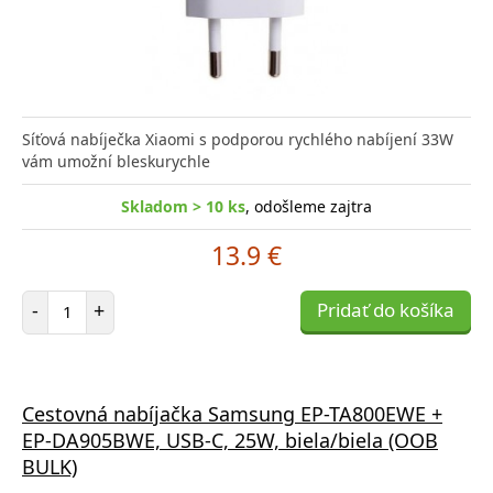
Síťová nabíječka Xiaomi s podporou rychlého nabíjení 33W
vám umožní bleskurychle
Skladom > 10 ks
, odošleme zajtra
13.9 €
Počet položiek
-
+
Pridať do košíka
Cestovná nabíjačka Samsung EP-TA800EWE +
EP-DA905BWE, USB-C, 25W, biela/biela (OOB
BULK)