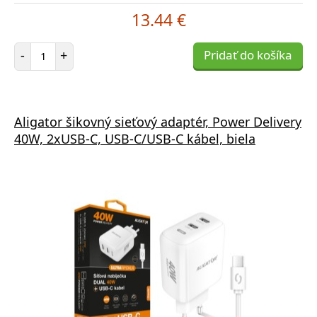
13.44 €
Počet položiek
-
+
Pridať do košíka
Aligator šikovný sieťový adaptér, Power Delivery
40W, 2xUSB-C, USB-C/USB-C kábel, biela