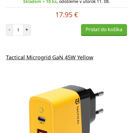
Skladom > 10 ks
, odošleme v utorok 11. 08.
17.95 €
Počet položiek
-
+
Pridať do košíka
Tactical Microgrid GaN 45W Yellow