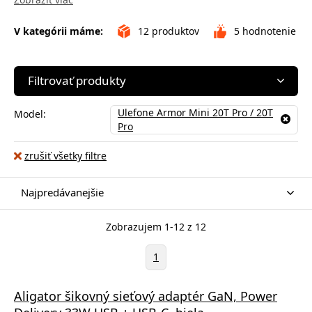
V kategórii máme:
12
produktov
5
hodnotenie
Filtrovať produkty
Ulefone Armor Mini 20T Pro / 20T
Model:
Pro
zrušiť všetky filtre
Najpredávanejšie
Zobrazujem 1-12 z 12
1
Aligator šikovný sieťový adaptér GaN, Power