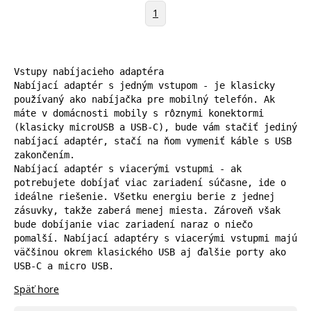
1
Vstupy nabíjacieho adaptéra

Nabíjací adaptér s jedným vstupom - je klasicky 
používaný ako nabíjačka pre mobilný telefón. Ak 
máte v domácnosti mobily s rôznymi konektormi 
(klasicky microUSB a USB-C), bude vám stačiť jediný 
nabíjací adaptér, stačí na ňom vymeniť káble s USB 
zakončením.

Nabíjací adaptér s viacerými vstupmi - ak 
potrebujete dobíjať viac zariadení súčasne, ide o 
ideálne riešenie. Všetku energiu berie z jednej 
zásuvky, takže zaberá menej miesta. Zároveň však 
bude dobíjanie viac zariadení naraz o niečo 
pomalší. Nabíjací adaptéry s viacerými vstupmi majú 
väčšinou okrem klasického USB aj ďalšie porty ako 
USB-C a micro USB.
Späť hore