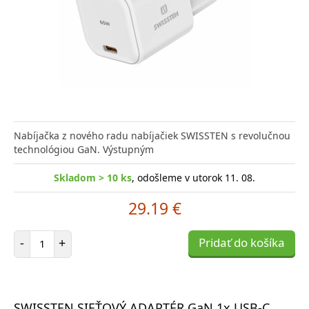
Nabíjačka z nového radu nabíjačiek SWISSTEN s revolučnou
technológiou GaN. Výstupným
Skladom > 10 ks
, odošleme v utorok 11. 08.
29.19 €
Počet položiek
-
+
Pridať do košíka
SWISSTEN SIEŤOVÝ ADAPTÉR GaN 1x USB-C