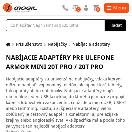
Menu
0
0
Vyhľadávanie
Hľadať
Príslušenstvo
Nabíjačky
Nabíjacie adaptéry
Tu
sa
NABÍJACIE ADAPTÉRY PRE ULEFONE
nachádzate:
ARMOR MINI 20T PRO / 20T PRO
Nabíjacie adaptéry sú univerzálne nabíjačky, vďaka ktorým
môžete nabíjať svoj mobilný telefón, ale aj niektoré tablety,
fotoaparáty alebo notebooky. Nabíjacie adaptéry majú
minimálne jeden USB konektor, do ktorého je možné pripojiť
kábel s ľubovoľným zakončením, či už ide o microUSB, USB-C
alebo Lightning. Existujú aj špeciálne adaptéry, veľmi
obľúbený je cestovný adaptér s konektormi aj pre ázijské
krajiny alebo anglosaský svet. Aké špecifiká má a podľa čoho
sa vyberá ten najlepší nabíjací adaptér?
Zobraziť viac