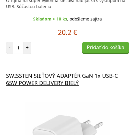
Originálna super výkonná siet'ová nabíjačka s výstupom na
USB. Súčasťou balenia
Skladom > 10 ks
, odošleme zajtra
20.2 €
Počet položiek
-
+
Pridať do košíka
SWISSTEN SIEŤOVÝ ADAPTÉR GaN 1x USB-C
65W POWER DELIVERY BIELÝ