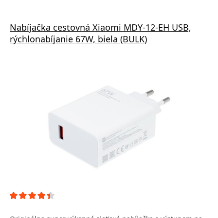
Nabíjačka cestovná Xiaomi MDY-12-EH USB,
rýchlonabíjanie 67W, biela (BULK)