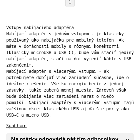
1
Vstupy nabíjacieho adaptéra

Nabíjací adaptér s jedným vstupom - je klasicky 
používaný ako nabíjačka pre mobilný telefón. Ak 
máte v domácnosti mobily s rôznymi konektormi 
(klasicky microUSB a USB-C), bude vám stačiť jediný 
nabíjací adaptér, stačí na ňom vymeniť káble s USB 
zakončením.

Nabíjací adaptér s viacerými vstupmi - ak 
potrebujete dobíjať viac zariadení súčasne, ide o 
ideálne riešenie. Všetku energiu berie z jednej 
zásuvky, takže zaberá menej miesta. Zároveň však 
bude dobíjanie viac zariadení naraz o niečo 
pomalší. Nabíjací adaptéry s viacerými vstupmi majú 
väčšinou okrem klasického USB aj ďalšie porty ako 
USB-C a micro USB.
Späť hore
Na otázky odpovádá náš tím odborníkov