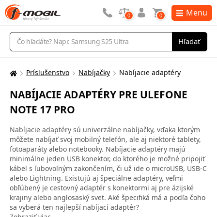
Menu
0
0
Vyhľadávanie
Hľadať
Príslušenstvo
Nabíjačky
Nabíjacie adaptéry
Tu
sa
NABÍJACIE ADAPTÉRY PRE ULEFONE
nachádzate:
NOTE 17 PRO
Nabíjacie adaptéry sú univerzálne nabíjačky, vďaka ktorým
môžete nabíjať svoj mobilný telefón, ale aj niektoré tablety,
fotoaparáty alebo notebooky. Nabíjacie adaptéry majú
minimálne jeden USB konektor, do ktorého je možné pripojiť
kábel s ľubovoľným zakončením, či už ide o microUSB, USB-C
alebo Lightning. Existujú aj špeciálne adaptéry, veľmi
obľúbený je cestovný adaptér s konektormi aj pre ázijské
krajiny alebo anglosaský svet. Aké špecifiká má a podľa čoho
sa vyberá ten najlepší nabíjací adaptér?
Zobraziť viac