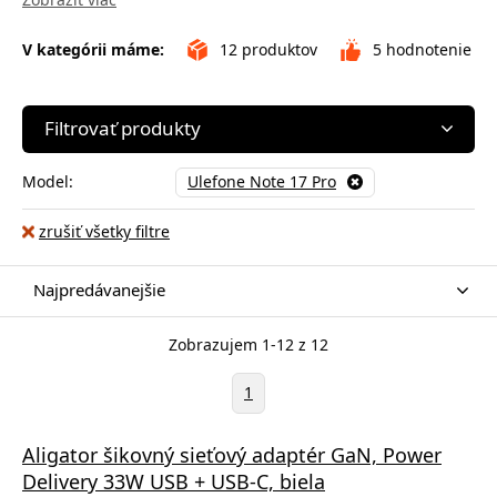
V kategórii máme:
12
produktov
5
hodnotenie
Filtrovať produkty
Model:
Ulefone Note 17 Pro
zrušiť všetky filtre
Najpredávanejšie
Zobrazujem 1-12 z 12
1
Aligator šikovný sieťový adaptér GaN, Power
Delivery 33W USB + USB-C, biela