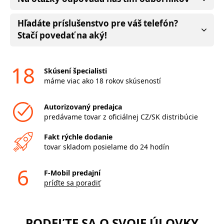
Hľadáte príslušenstvo pre váš telefón?
Stačí povedať na aký!
18
Skúsení špecialisti
máme viac ako 18 rokov skúseností
Autorizovaný predajca
predávame tovar z oficiálnej CZ/SK distribúcie
Fakt rýchle dodanie
tovar skladom posielame do 24 hodín
6
F-Mobil predajní
príďte sa poradiť
PODEĽTE SA O SVOJE ÚLOVKY