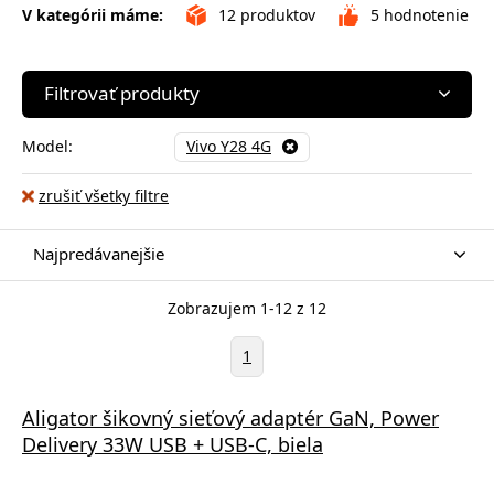
V kategórii máme:
12
produktov
5
hodnotenie
Filtrovať produkty
Model:
Vivo Y28 4G
zrušiť všetky filtre
Najpredávanejšie
Zobrazujem 1-12 z 12
1
Aligator šikovný sieťový adaptér GaN, Power
Delivery 33W USB + USB-C, biela