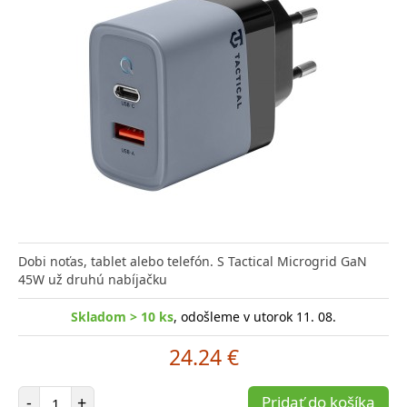
Dobi noťas, tablet alebo telefón. S Tactical Microgrid GaN
45W už druhú nabíjačku
Skladom > 10 ks
, odošleme v utorok 11. 08.
24.24 €
Počet položiek
-
+
Pridať do košíka