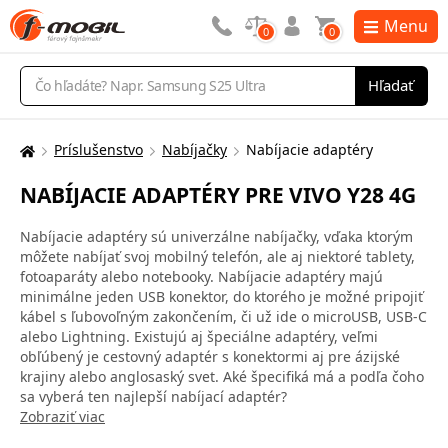
Menu
0
0
Vyhľadávanie
Hľadať
Príslušenstvo
Nabíjačky
Nabíjacie adaptéry
Tu
sa
NABÍJACIE ADAPTÉRY PRE VIVO Y28 4G
nachádzate:
Nabíjacie adaptéry sú univerzálne nabíjačky, vďaka ktorým
môžete nabíjať svoj mobilný telefón, ale aj niektoré tablety,
fotoaparáty alebo notebooky. Nabíjacie adaptéry majú
minimálne jeden USB konektor, do ktorého je možné pripojiť
kábel s ľubovoľným zakončením, či už ide o microUSB, USB-C
alebo Lightning. Existujú aj špeciálne adaptéry, veľmi
obľúbený je cestovný adaptér s konektormi aj pre ázijské
krajiny alebo anglosaský svet. Aké špecifiká má a podľa čoho
sa vyberá ten najlepší nabíjací adaptér?
Zobraziť viac