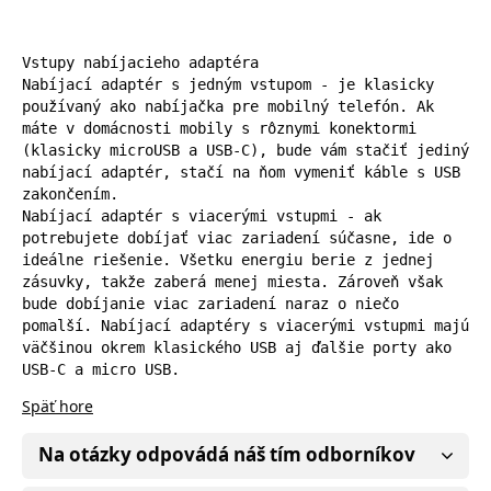
Vstupy nabíjacieho adaptéra

Nabíjací adaptér s jedným vstupom - je klasicky 
používaný ako nabíjačka pre mobilný telefón. Ak 
máte v domácnosti mobily s rôznymi konektormi 
(klasicky microUSB a USB-C), bude vám stačiť jediný 
nabíjací adaptér, stačí na ňom vymeniť káble s USB 
zakončením.

Nabíjací adaptér s viacerými vstupmi - ak 
potrebujete dobíjať viac zariadení súčasne, ide o 
ideálne riešenie. Všetku energiu berie z jednej 
zásuvky, takže zaberá menej miesta. Zároveň však 
bude dobíjanie viac zariadení naraz o niečo 
pomalší. Nabíjací adaptéry s viacerými vstupmi majú 
väčšinou okrem klasického USB aj ďalšie porty ako 
USB-C a micro USB.
Späť hore
Na otázky odpovádá náš tím odborníkov