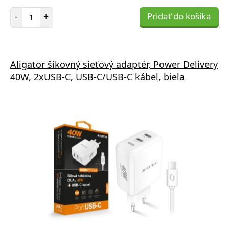
Počet položiek
-
+
Pridať do košíka
Aligator šikovný sieťový adaptér, Power Delivery
40W, 2xUSB-C, USB-C/USB-C kábel, biela