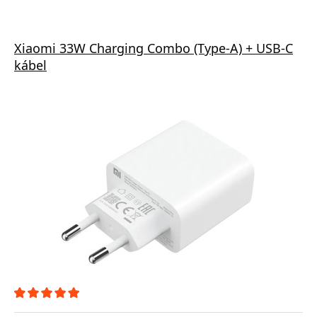
Xiaomi 33W Charging Combo (Type-A) + USB-C
kábel