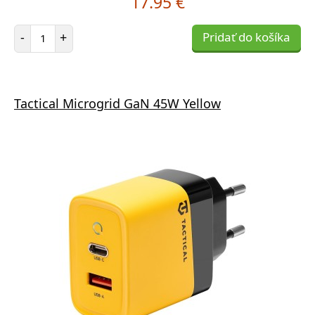
17.95 €
Počet položiek
-
+
Pridať do košíka
Tactical Microgrid GaN 45W Yellow