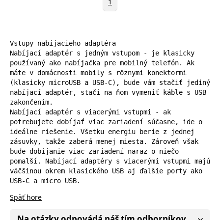
1
Vstupy nabíjacieho adaptéra

Nabíjací adaptér s jedným vstupom - je klasicky 
používaný ako nabíjačka pre mobilný telefón. Ak 
máte v domácnosti mobily s rôznymi konektormi 
(klasicky microUSB a USB-C), bude vám stačiť jediný 
nabíjací adaptér, stačí na ňom vymeniť káble s USB 
zakončením.

Nabíjací adaptér s viacerými vstupmi - ak 
potrebujete dobíjať viac zariadení súčasne, ide o 
ideálne riešenie. Všetku energiu berie z jednej 
zásuvky, takže zaberá menej miesta. Zároveň však 
bude dobíjanie viac zariadení naraz o niečo 
pomalší. Nabíjací adaptéry s viacerými vstupmi majú 
väčšinou okrem klasického USB aj ďalšie porty ako 
USB-C a micro USB.
Späť hore
Na otázky odpovádá náš tím odborníkov