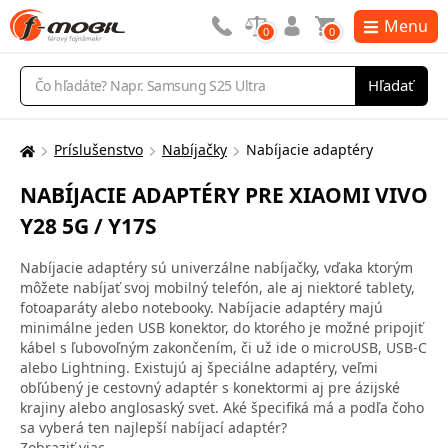
Menu
0
0
Vyhľadávanie
Hľadať
Príslušenstvo
Nabíjačky
Nabíjacie adaptéry
Tu
sa
NABÍJACIE ADAPTÉRY PRE XIAOMI VIVO
nachádzate:
Y28 5G / Y17S
Nabíjacie adaptéry sú univerzálne nabíjačky, vďaka ktorým
môžete nabíjať svoj mobilný telefón, ale aj niektoré tablety,
fotoaparáty alebo notebooky. Nabíjacie adaptéry majú
minimálne jeden USB konektor, do ktorého je možné pripojiť
kábel s ľubovoľným zakončením, či už ide o microUSB, USB-C
alebo Lightning. Existujú aj špeciálne adaptéry, veľmi
obľúbený je cestovný adaptér s konektormi aj pre ázijské
krajiny alebo anglosaský svet. Aké špecifiká má a podľa čoho
sa vyberá ten najlepší nabíjací adaptér?
Zobraziť viac