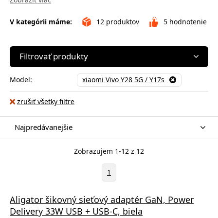
V kategórii máme:
12
produktov
5
hodnotenie
Filtrovať produkty
Model:
xiaomi Vivo Y28 5G / Y17s
zrušiť všetky filtre
Najpredávanejšie
Zobrazujem 1-12 z 12
1
Aligator šikovný sieťový adaptér GaN, Power
Delivery 33W USB + USB-C, biela