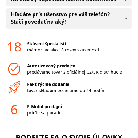
Hľadáte príslušenstvo pre váš telefón?
Stačí povedať na aký!
18
Skúsení špecialisti
máme viac ako 18 rokov skúseností
Autorizovaný predajca
predávame tovar z oficiálnej CZ/SK distribúcie
Fakt rýchle dodanie
tovar skladom posielame do 24 hodín
6
F-Mobil predajní
príďte sa poradiť
PODEĽTE SA O SVOJE ÚLOVKY