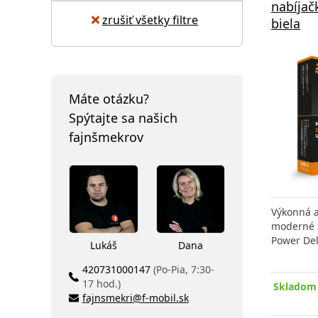
nabíjač
zrušiť všetky filtre
biela
Máte otázku?
Spýtajte sa našich
fajnšmekrov
Výkonná a
moderné z
Power Del
Lukáš
Dana
420731000147
(Po-Pia, 7:30-
17 hod.)
Skladom 
fajnsmekri@f-mobil.sk