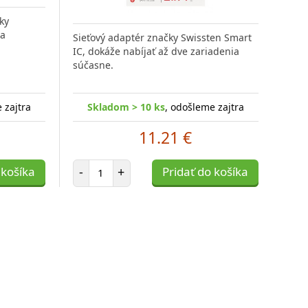
ky
ra
Sieťový adaptér značky Swissten Smart
IC, dokáže nabíjať až dve zariadenia
súčasne.
 zajtra
Skladom > 10 ks
, odošleme zajtra
11.21 €
Počet položiek
 košíka
-
+
Pridať do košíka