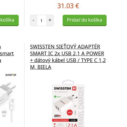
31.03 €
Počet položiek
 košíka
-
+
Pridať do košíka
a
SWISSTEN SIEŤOVÝ ADAPTÉR
 smart
SMART IC 2x USB 2,1 A POWER
a
+ dátový kábel USB / TYPE C 1,2
M, BIELA