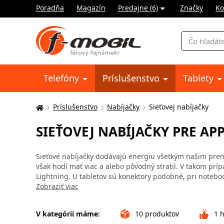
Poradňa
Magazín
Predajne (6)
Značky
Ko
Vyhľadávani
Telefóny
Príslušenstvo
Tablety
Príslušenstvo
Nabíjačky
Sieťovej nabíjačky
Tu
sa
SIEŤOVEJ NABÍJAČKY PRE AP
nachádzate:
Sieťové nabíjačky dodávajú energiu všetkým našim preno
však hodí mať viac a alebo pôvodný stratil. V takom pr
Lightning. U tabletov sú konektory podobné, pri notebook
Zobraziť viac
V kategórii máme:
10
produktov
1
h