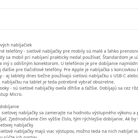
ových nabíjačiek
né telefóny - sieťové nabíjačky pre mobily sú malé a ľahko prenos
edy sa mobil pri nabíjaní prakticky nedal používať. Štandardom je u
a iný s odlišným konektorom. U telefónov je pre dobíjanie najmódne
j ďalšie pre tlačidlové telefóny. Pre Apple je nabíjačka s koncovkou
ty - aj tablety dnes bežne používajú sieťovú nabíjačku s USB-C ale
, nabíjačku na tablet je teda potrebné vybrať obozretne.
oky - sú sieťové nabíjačky oveľa dlhšie a ťažšie. Dobíjajú sa cez rô
stup Micro.
 dobíjanie
e sieťovej nabíjačky sa zamerajte na hodnotu výstupného výkonu a p
jať. Zjednodušene čím vyššie číslo, tým rýchlejšie dobíjanie. Ak by
ieťovej nabíjačky
sieťové nabíjačky majú viac výstupov, možno teda na nich nabíjať v
v súčte ich portov.