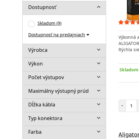
Dostupnosť
Skladom
(9)
Dostupnosť na predajniach
Výkonná a
ALIGATOR
Výrobca
Rýchla si
Výkon
Skladom 
Počet výstupov
Maximálny výstupný prúd
Poč
Dĺžka kábla
-
Typ konektora
Farba
Aligato