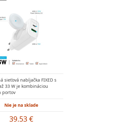
 sieťová nabíjačka FIXED s
až 33 W je kombináciou
h portov
Nie je na sklade
39.53 €