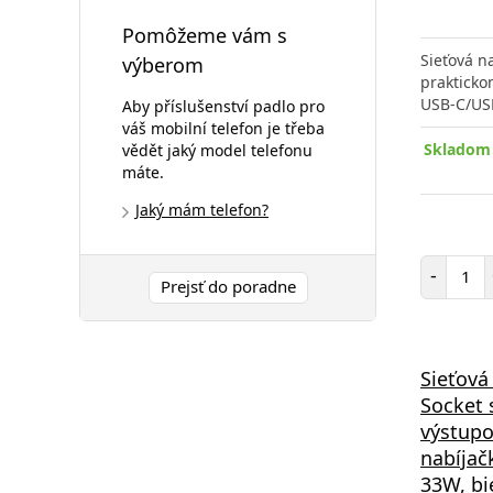
Pomôžeme vám s
Sieťová n
výberom
prakticko
USB-C/US
Aby příslušenství padlo pro
váš mobilní telefon je třeba
Skladom 
vědět jaký model telefonu
máte.
Jaký mám telefon?
Poč
-
Prejsť do poradne
Sieťová
Socket 
výstup
nabíjač
33W, bi