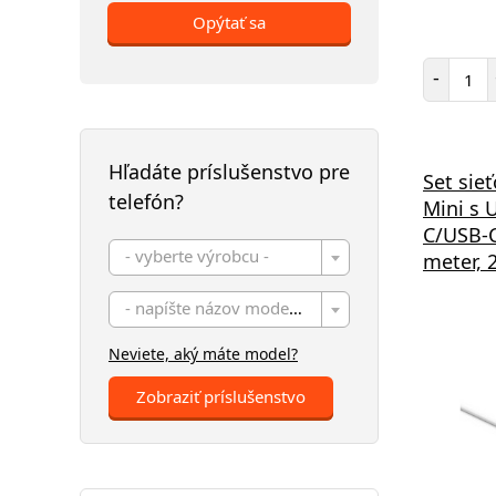
Opýtať sa
Poč
-
Hľadáte príslušenstvo pre
Set sie
telefón?
Mini s 
C/USB-C
- vyberte výrobcu -
meter, 
- napíšte názov modelu -
Neviete, aký máte model?
Zobraziť príslušenstvo