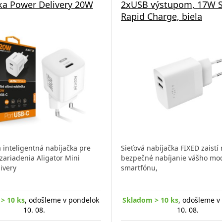
ka Power Delivery 20W
2xUSB výstupom, 17W 
Rapid Charge, biela
 inteligentná nabíjačka pre
Sieťová nabíjačka FIXED zaistí 
ariadenia Aligator Mini
bezpečné nabíjanie vášho m
ivery
smartfónu,
> 10 ks
, odošleme v pondelok
Skladom > 10 ks
, odošleme v
10. 08.
10. 08.