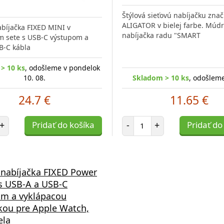
Štýlová sieťovú nabíjačku znač
ALIGATOR v bielej farbe. Múd
abíjačka FIXED MINI v
nabíjačka radu "SMART
m sete s USB-C výstupom a
B-C kábla
> 10 ks
, odošleme v pondelok
10. 08.
Skladom > 10 ks
, odošleme
24.7 €
11.65 €
et položiek
Počet položiek
+
Pridať do košíka
-
+
Pridať do
 nabíjačka FIXED Power
s USB-A a USB-C
om a vyklápacou
kou pre Apple Watch,
ela