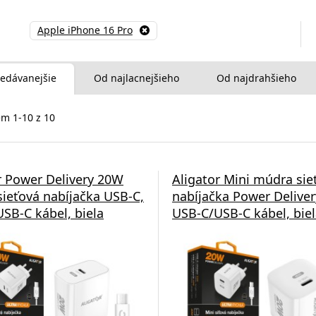
Apple iPhone 16 Pro
edávanejšie
Od najlacnejšieho
Od najdrahšieho
m 1-10 z 10
r Power Delivery 20W
Aligator Mini múdra sie
ieťová nabíjačka USB-C,
nabíjačka Power Delive
SB-C kábel, biela
USB-C/USB-C kábel, bie