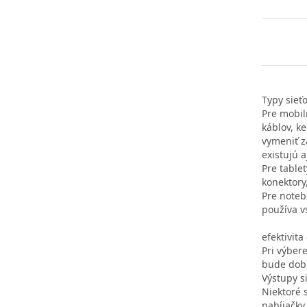
Typy sieť
Pre mobil
káblov, k
vymeniť z
existujú a
Pre table
konektory
Pre notebo
používa v
efektivita
Pri výber
bude dobí
Výstupy s
Niektoré 
nabíjačky 