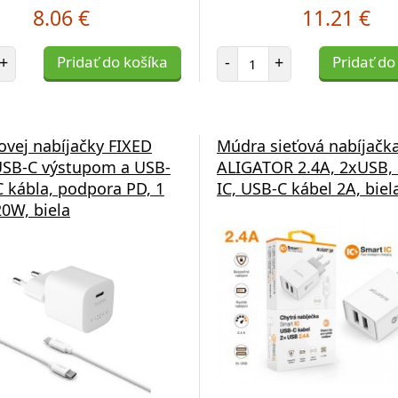
8.06 €
11.21 €
et položiek
Počet položiek
+
Pridať do košíka
-
+
Pridať do
ťovej nabíjačky FIXED
Múdra sieťová nabíjačk
USB-C výstupom a USB-
ALIGATOR 2.4A, 2xUSB,
 kábla, podpora PD, 1
IC, USB-C kábel 2A, biel
20W, biela