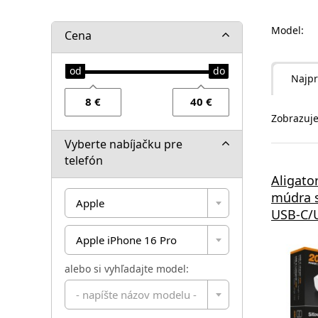
Model:
Cena
Najpr
Zobrazuje
Vyberte nabíjačku pre
telefón
Aligato
múdra s
Apple
USB-C/U
Apple iPhone 16 Pro
alebo si vyhľadajte model:
- napíšte názov modelu -