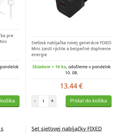
čka pre
Mini
Sieťová nabíjačka novej generácie FIXED
Mini zaistí rýchle a bezpečné doplnenie
energie
 pondelok
Skladom > 10 ks
, odošleme v pondelok
10. 08.
13.44 €
Počet položiek
 košíka
-
+
Pridať do košíka
 s
Set sieťovej nabíjačky FIXED