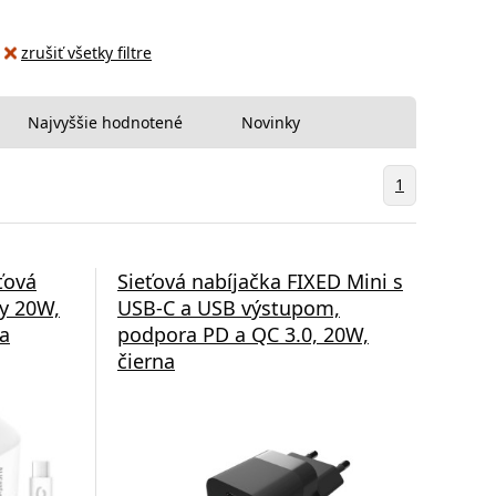
zrušiť všetky filtre
Najvyššie hodnotené
Novinky
1
ťová
Sieťová nabíjačka FIXED Mini s
ry 20W,
USB-C a USB výstupom,
la
podpora PD a QC 3.0, 20W,
čierna