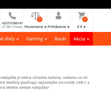
0
0
420731000147
Porovnanie
Prihlásenie
0
€
(7: 30-17 hod.)
é diely
Gaming
Bazár
Akcia
 nabíjačka je bežne súčasťou balenia, niekomu sa ich
lné telefóny používajú najčastejšie microUSB, USB-C a
erá ideálne sieťová nabíjačka?