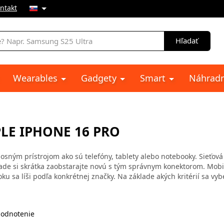
ntakt
e
Hľadať
Wearables
Gadgety
Smart
Náhradn
PLE IPHONE 16 PRO
sným prístrojom ako sú telefóny, tablety alebo notebooky. Sieťová
ípade si skrátka zaobstarajte novú s tým správnym konektorom. Mobi
u sa líši podľa konkrétnej značky. Na základe akých kritérií sa vyb
odnotenie