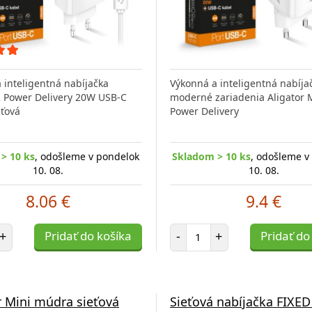
 inteligentná nabíjačka
Výkonná a inteligentná nabíja
 Power Delivery 20W USB-C
moderné zariadenia Aligator 
eťová
Power Delivery
> 10 ks
, odošleme v pondelok
Skladom > 10 ks
, odošleme v
10. 08.
10. 08.
8.06 €
9.4 €
et položiek
Počet položiek
+
Pridať do košíka
-
+
Pridať do
r Mini múdra sieťová
Sieťová nabíjačka FIXED