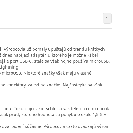
1
né. Výrobcovia už pomaly upúšťajú od trendu krátkych
ž dnes nabíjací adaptér, u ktorého je možné kábel
jšie port USB-C, stále sa však hojne používa microUSB,
 Lightning.
bo microUSB. Niektoré značky však majú vlastné
zne konektory, záleží na značke. Najčastejšie sa však
rúdu. Tie určujú, ako rýchlo sa váš telefón či notebook
 však prúd, ktorého hodnota sa pohybuje okolo 1,5-5 A.
iac zariadení súčasne. Výrobcovia často uvádzajú výkon