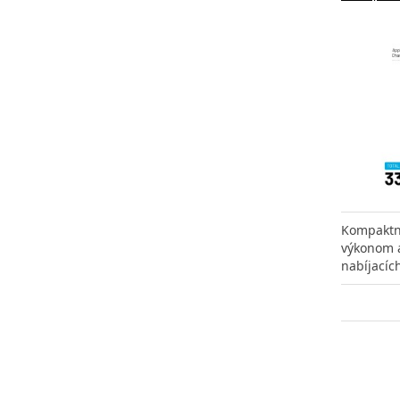
Kompaktná
výkonom 
nabíjacíc