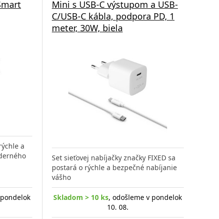
Smart
Mini s USB-C výstupom a USB-
C/USB-C kábla, podpora PD, 1
meter, 30W, biela
rýchle a
oderného
Set sieťovej nabíjačky značky FIXED sa
postará o rýchle a bezpečné nabíjanie
vášho
 pondelok
Skladom > 10 ks
, odošleme v pondelok
10. 08.