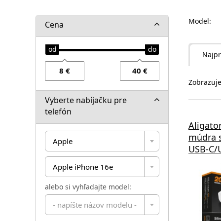
Model:
Cena
Najpr
Zobrazuje
Vyberte nabíjačku pre
telefón
Aligato
múdra s
Apple
USB-C/U
Apple iPhone 16e
alebo si vyhľadajte model:
- napíšte názov modelu -