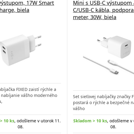
výstupom, 17W Smart
Mini s USB-C výstupom 
harge, biela
C/USB-C kábla, podpora
meter, 30W, biela
bíjačka FIXED zaistí rýchle a
 nabíjanie vášho moderného
Set sieťovej nabíjačky značky 
u,
postará o rýchle a bezpečné n
vášho
> 10 ks
, odošleme v utorok 11.
Skladom > 10 ks
, odošleme v 
08.
08.