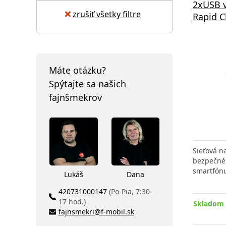
2xUSB 
zrušiť všetky filtre
Rapid C
Máte otázku?
Spýtajte sa našich
fajnšmekrov
Sieťová na
bezpečné
smartfón
Lukáš
Dana
420731000147
(Po-Pia, 7:30-
17 hod.)
Skladom 
fajnsmekri@f-mobil.sk