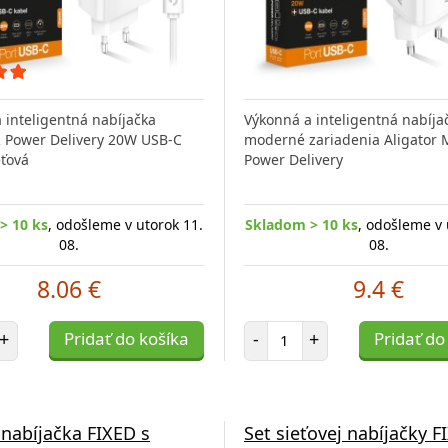
 inteligentná nabíjačka
Výkonná a inteligentná nabíja
 Power Delivery 20W USB-C
moderné zariadenia Aligator 
eťová
Power Delivery
> 10 ks
, odošleme v utorok 11.
Skladom > 10 ks
, odošleme v 
08.
08.
8.06 €
9.4 €
et položiek
Počet položiek
+
Pridať do košíka
-
+
Pridať do
 nabíjačka FIXED s
Set sieťovej nabíjačky F