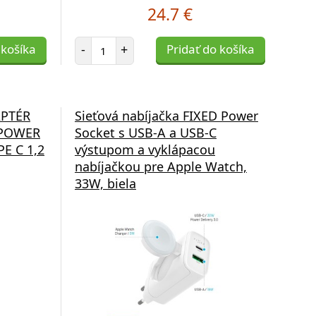
24.7 €
Počet položiek
 košíka
-
+
Pridať do košíka
APTÉR
Sieťová nabíjačka FIXED Power
 POWER
Socket s USB-A a USB-C
PE C 1,2
výstupom a vyklápacou
nabíjačkou pre Apple Watch,
33W, biela