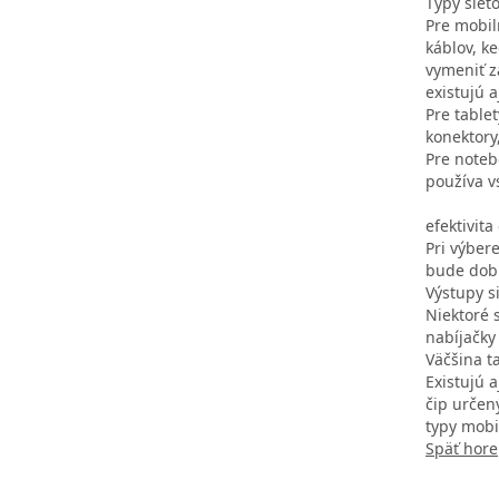
Typy sieť
Pre mobil
káblov, k
vymeniť z
existujú a
Pre table
konektory
Pre notebo
používa v
efektivita
Pri výber
bude dobí
Výstupy s
Niektoré 
nabíjačky 
Väčšina t
Existujú a
čip určen
typy mobi
Späť hore