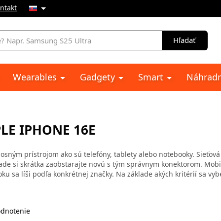
ntakt
e
Hľadať
Wearables
Gadgety
Smart
Náhradn
PLE IPHONE 16E
sným prístrojom ako sú telefóny, tablety alebo notebooky. Sieťová
ípade si skrátka zaobstarajte novú s tým správnym konektorom. Mobi
u sa líši podľa konkrétnej značky. Na základe akých kritérií sa vyb
dnotenie