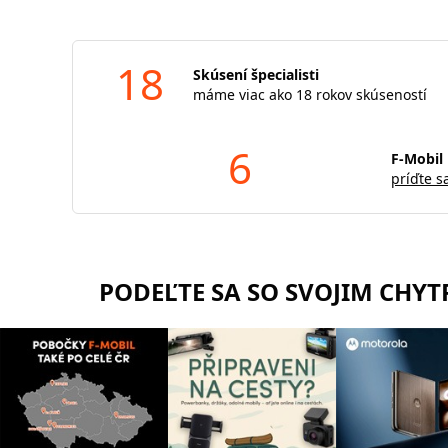
18
Skúsení špecialisti
máme viac ako 18 rokov skúseností
6
F-Mobil 
príďte s
PODEĽTE SA SO SVOJIM CHY