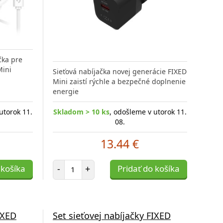
čka pre
Mini
Sieťová nabíjačka novej generácie FIXED
Mini zaistí rýchle a bezpečné doplnenie
energie
utorok 11.
Skladom > 10 ks
, odošleme v utorok 11.
08.
13.44 €
Počet položiek
 košíka
-
+
Pridať do košíka
IXED
Set sieťovej nabíjačky FIXED