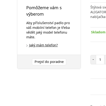
Pomôžeme vám s
Štýlová s
ALIGATOR 
výberom
nabíjačk
Aby příslušenství padlo pro
váš mobilní telefon je třeba
Skladom 
vědět jaký model telefonu
máte.
Jaký mám telefon?
Poč
-
Prejsť do poradne