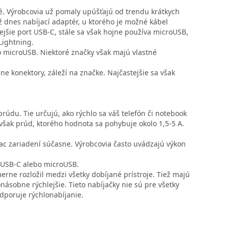
né. Výrobcovia už pomaly upúšťajú od trendu krátkych
ž dnes nabíjací adaptér, u ktorého je možné kábel
jšie port USB-C, stále sa však hojne používa microUSB,
 Lightning.
bo microUSB. Niektoré značky však majú vlastné
zne konektory, záleží na značke. Najčastejšie sa však
rúdu. Tie určujú, ako rýchlo sa váš telefón či notebook
 však prúd, ktorého hodnota sa pohybuje okolo 1,5-5 A.
iac zariadení súčasne. Výrobcovia často uvádzajú výkon
p USB-C alebo microUSB.
merne rozložil medzi všetky dobíjané prístroje. Tiež majú
násobne rýchlejšie. Tieto nabíjačky nie sú pre všetky
odporuje rýchlonabíjanie.