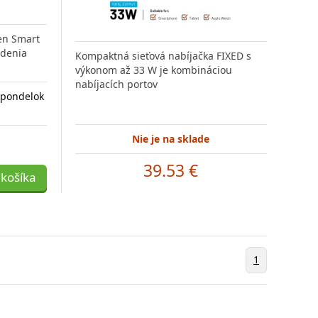
en Smart
adenia
Kompaktná sieťová nabíjačka FIXED s
výkonom až 33 W je kombináciou
nabíjacích portov
 pondelok
Nie je na sklade
39.53 €
 košíka
1