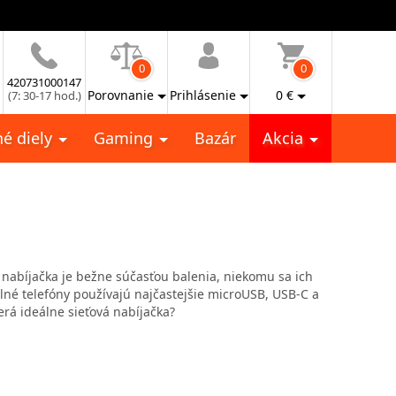
0
0
420731000147
Porovnanie
Prihlásenie
0
€
(7: 30-17 hod.)
é diely
Gaming
Bazár
Akcia
 nabíjačka je bežne súčasťou balenia, niekomu sa ich
lné telefóny používajú najčastejšie microUSB, USB-C a
erá ideálne sieťová nabíjačka?