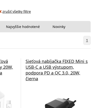
zrušiť všetky filtre
Najvyššie hodnotené
Novinky
1
ťová
Sieťová nabíjačka FIXED Mini s
ry 20W,
USB-C a USB výstupom,
la
podpora PD a QC 3.0, 20W,
čierna