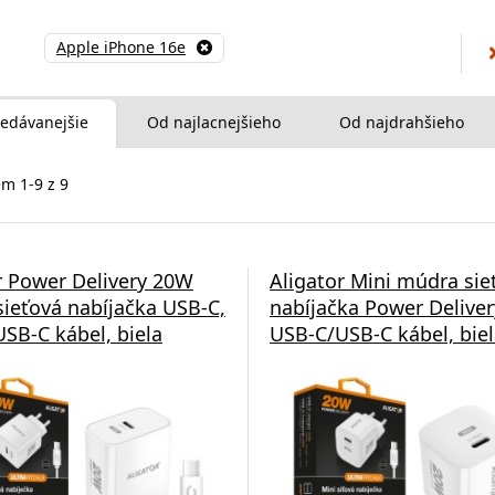
Apple iPhone 16e
edávanejšie
Od najlacnejšieho
Od najdrahšieho
m 1-9 z 9
r Power Delivery 20W
Aligator Mini múdra sie
ieťová nabíjačka USB-C,
nabíjačka Power Delive
SB-C kábel, biela
USB-C/USB-C kábel, bie