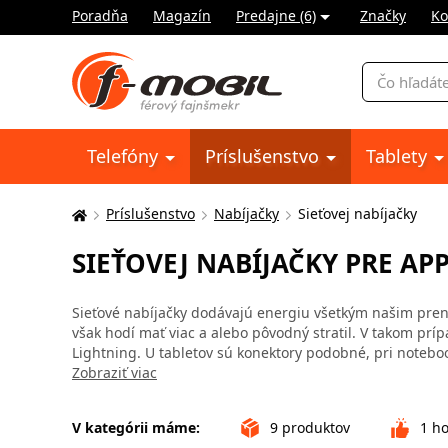
Poradňa
Magazín
Predajne (6)
Značky
Ko
Vyhľadávani
Telefóny
Príslušenstvo
Tablety
Príslušenstvo
Nabíjačky
Sieťovej nabíjačky
Tu
sa
SIEŤOVEJ NABÍJAČKY PRE AP
nachádzate:
Sieťové nabíjačky dodávajú energiu všetkým našim preno
však hodí mať viac a alebo pôvodný stratil. V takom pr
Lightning. U tabletov sú konektory podobné, pri notebook
Zobraziť viac
V kategórii máme:
9
produktov
1
ho