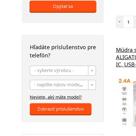
Opýtať sa
Poč
-
Hľadáte príslušenstvo pre
Múdra s
telefón?
ALIGATO
IC, USB
- vyberte výrobcu -
- napíšte názov modelu -
Neviete, aký máte model?
Zobraziť príslušenstvo