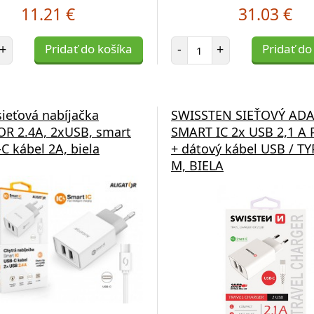
11.21 €
31.03 €
et položiek
Počet položiek
+
Pridať do košíka
-
+
Pridať do
ieťová nabíjačka
SWISSTEN SIEŤOVÝ AD
R 2.4A, 2xUSB, smart
SMART IC 2x USB 2,1 A
-C kábel 2A, biela
+ dátový kábel USB / TY
M, BIELA