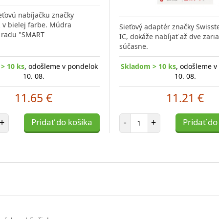
ieťovú nabíjačku značky
v bielej farbe. Múdra
Sieťový adaptér značky Swisst
a radu "SMART
IC, dokáže nabíjať až dve zari
súčasne.
> 10 ks
, odošleme v pondelok
Skladom > 10 ks
, odošleme v
10. 08.
10. 08.
11.65 €
11.21 €
et položiek
Počet položiek
+
Pridať do košíka
-
+
Pridať do