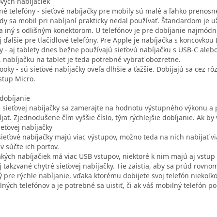
ových nabíjačiek
né telefóny - sieťové nabíjačky pre mobily sú malé a ľahko prenos
edy sa mobil pri nabíjaní prakticky nedal používať. Štandardom je u
a iný s odlišným konektorom. U telefónov je pre dobíjanie najmódne
j ďalšie pre tlačidlové telefóny. Pre Apple je nabíjačka s koncovkou
ty - aj tablety dnes bežne používajú sieťovú nabíjačku s USB-C ale
, nabíjačku na tablet je teda potrebné vybrať obozretne.
oky - sú sieťové nabíjačky oveľa dlhšie a ťažšie. Dobíjajú sa cez rô
stup Micro.
 dobíjanie
e sieťovej nabíjačky sa zamerajte na hodnotu výstupného výkonu a p
jať. Zjednodušene čím vyššie číslo, tým rýchlejšie dobíjanie. Ak by
ieťovej nabíjačky
sieťové nabíjačky majú viac výstupov, možno teda na nich nabíjať v
v súčte ich portov.
akých nabíjačiek má viac USB vstupov, niektoré k nim majú aj vstu
j takzvané chytré sieťovej nabíjačky. Tie zaistia, aby sa prúd rovno
ý pre rýchle nabíjanie, vďaka ktorému dobijete svoj telefón niekoľko
lných telefónov a je potrebné sa uistiť, či ak váš mobilný telefón p