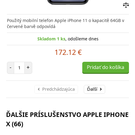
Prid
do
Použitý mobilní telefon Apple iPhone 11 o kapacitě 64GB v
poro
červené barvě odpovídá
Skladom 1 ks
, odošleme dnes
172.12 €
Počet položiek
-
+
Pridať do košíka
Predchádzajúca
Ďalší
ĎALŠIE PRÍSLUŠENSTVO APPLE IPHONE
X (66)