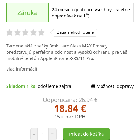
24 měsíců (platí pro všechny – včetně
Záruka
objednávek na IČ)
Zatiaľ nehodnotené
Tvrdené sklá značky 3mk HardGlass MAX Privacy
predstavujú perfektnú odolnosť a vysokú ochranu pre váš
mobilný telefón Apple iPhone X/XS/11 Pro.
Viac informácií
Skladom 1 ks
, odošleme zajtra
Možnosti dopravy
Odporúčaná: 26.94 €
18.84 €
15 € bez DPH
Počet položiek
-
+
Pridať do košíka