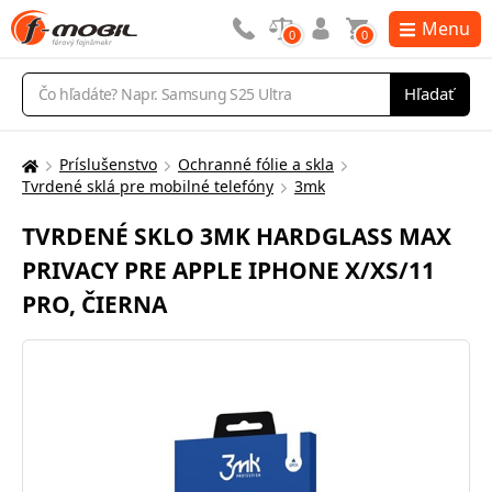
Menu
0
0
Vyhľadávanie
Hľadať
Príslušenstvo
Ochranné fólie a skla
Tu
Tvrdené sklá pre mobilné telefóny
3mk
sa
nachádzate:
TVRDENÉ SKLO 3MK HARDGLASS MAX
PRIVACY PRE APPLE IPHONE X/XS/11
PRO, ČIERNA