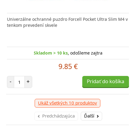
Univerzálne ochranné puzdro Forcell Pocket Ultra Slim M4 v
tenkom prevedení skvele
Skladom > 10 ks
, odošleme zajtra
9.85 €
Počet položiek
-
+
Pridať do košíka
Ukáž všetkých 10 produktov
Predchádzajúca
Ďalší