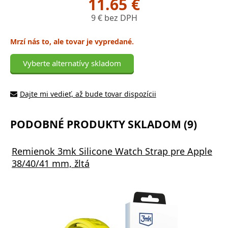
11.65 €
9 € bez DPH
Mrzí nás to, ale tovar je vypredané.
Vyberte alternatívy skladom
Dajte mi vedieť, až bude tovar dispozícii
PODOBNÉ PRODUKTY SKLADOM (9)
Remienok 3mk Silicone Watch Strap pre Apple
38/40/41 mm, žltá