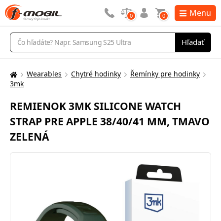
Menu
0
0
Vyhľadávanie
Hľadať
Wearables
Chytré hodinky
Řemínky pre hodinky
Tu
3mk
sa
nachádzate:
REMIENOK 3MK SILICONE WATCH
STRAP PRE APPLE 38/40/41 MM, TMAVO
ZELENÁ