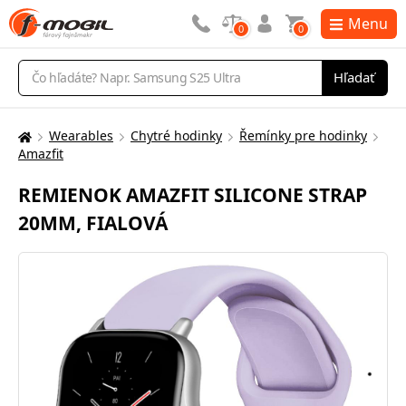
Menu
0
0
Vyhľadávanie
Hľadať
Wearables
Chytré hodinky
Řemínky pre hodinky
Tu
Amazfit
sa
nachádzate:
REMIENOK AMAZFIT SILICONE STRAP
20MM, FIALOVÁ