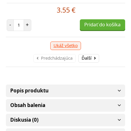
3.55 €
Počet položiek
-
+
Pridať do košíka
Ukáž všetko
Predchádzajúca
Ďalší
Popis produktu
Obsah balenia
Diskusia (0)