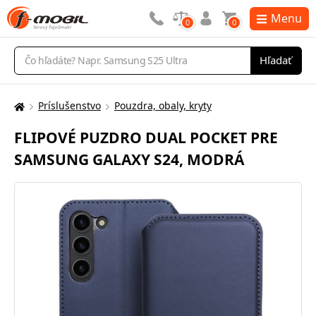
Menu
0
0
Vyhľadávanie
Hľadať
Príslušenstvo
Pouzdra, obaly, kryty
Tu
sa
FLIPOVÉ PUZDRO DUAL POCKET PRE
nachádzate:
SAMSUNG GALAXY S24, MODRÁ