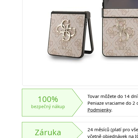
Tovar môžete do 14 dní 
100%
Peniaze vraciame do 2 d
bezpečný nákup
Podmienky
.
24 měsíců (platí pro vš
Záruka
včetně objednávek na I