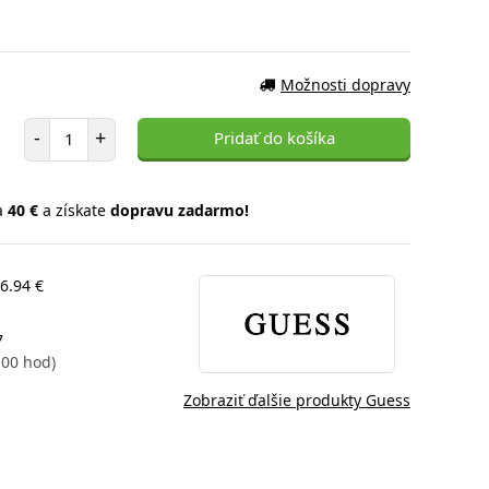
Možnosti dopravy
Počet položiek
-
+
Pridať do košíka
a
40 €
a získate
dopravu zadarmo!
26.94 €
7
: 00 hod)
Zobraziť ďalšie produkty Guess