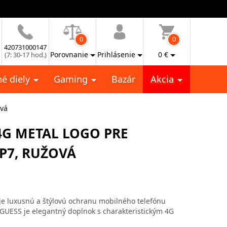
0
0
420731000147
Porovnanie
Prihlásenie
0
€
(7: 30-17 hod.)
é diely
Gaming
Bazár
Akcia
ová
4G METAL LOGO PRE
P7, RUŽOVÁ
je luxusnú a štýlovú ochranu mobilného telefónu
 GUESS je elegantný doplnok s charakteristickým 4G