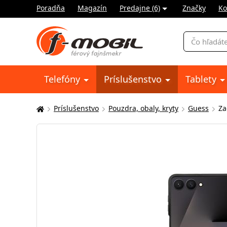
Poradňa
Magazín
Predajne (6)
Značky
Ko
Vyhľadávani
Telefóny
Príslušenstvo
Tablety
Príslušenstvo
Pouzdra, obaly, kryty
Guess
Za
Tu
sa
nachádzate: