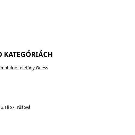
O KATEGÓRIÁCH
 mobilné telefóny Guess
Z Flip7, růžová