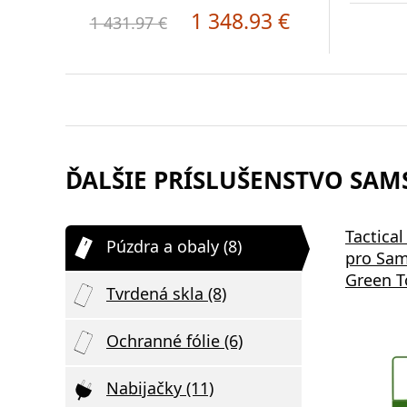
1 348.93 €
1 431.97 €
ĎALŠIE PRÍSLUŠENSTVO SAMS
Tactica
Púzdra a obaly (8)
pro Sam
Green T
Tvrdená skla (8)
Ochranné fólie (6)
Nabijačky (11)