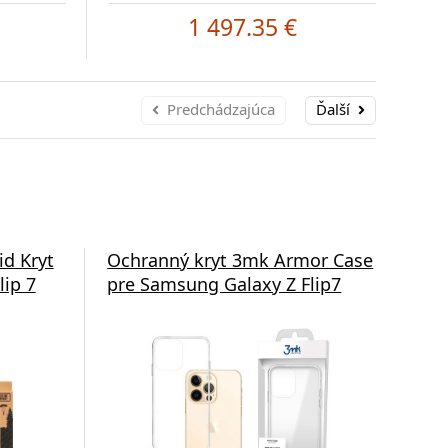
1 497.35 €
Predchádzajúca
Ďalší
id Kryt
Ochranný kryt 3mk Armor Case
Zad
lip 7
pre Samsung Galaxy Z Flip7
Ma
Z F