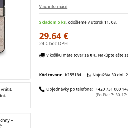
Viac informácií
Skladom 5 ks
, odošleme v utorok 11. 08.
29.64 €
24 € bez DPH
V košíku máte tovar za
0 €
. Nakúpte ešte z
Kód tovaru:
Najnižšia 30 dní: 
K155184
Objednávky po telefóne:
+420 731 000 14
vrátiť.
(Po-Pia: 7: 30-17
ní.
echny –
Č)