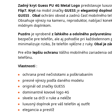
Zadný kryt
Guess PU 4G Metal Logo
predstavuje luxus
Flip7.
Kryt
na mobil značky
GUESS
je
elegantný doplno
GUESS
.
Obal
ochráni obvod a zadnú časť mobilného tel
Obsahuje výrezy na kameru, reproduktor, nabíjací konek
módnym doplnkom.
Puzdro
je vyrobené
z ľahkého a odolného polyuretánu
bezpečie pre telefón, ale aj pohodlie pri každodennom 
minimalizuje riziko, že telefón vykĺzne z ruky.
Obal je zá
Pre ešte
lepšiu ochranu
Vášho mobilného zariadenia od
telefónu.
Vlastnosti
:
ochrana pred nečistotami a poškriabaním
presné výrezy podľa daného modelu
originál od značky GUESS
dominantné kovové logo 4G
skvele sa drží v ruke a nekĺže
luxusný doplnok pre váš telefón aj outfit
elegancia a prestíž