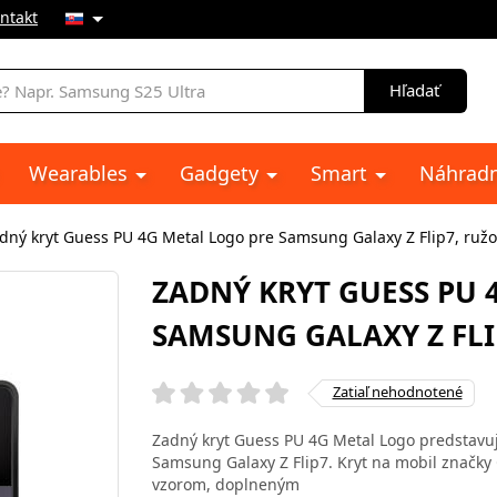
ntakt
e
Hľadať
Wearables
Gadgety
Smart
Náhradn
dný kryt Guess PU 4G Metal Logo pre Samsung Galaxy Z Flip7, ruž
ZADNÝ KRYT GUESS PU 
SAMSUNG GALAXY Z FLI
Zatiaľ nehodnotené
Zadný kryt Guess PU 4G Metal Logo predstavu
Samsung Galaxy Z Flip7. Kryt na mobil značky
vzorom, doplneným