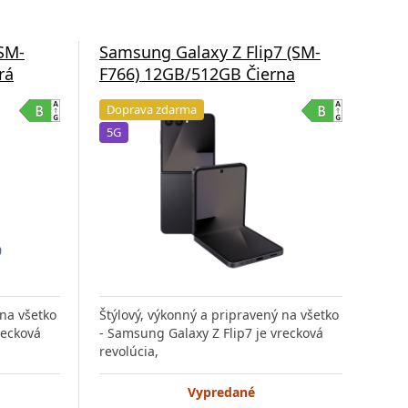
SM-
Samsung Galaxy Z Flip7 (SM-
Sam
rá
F766) 12GB/512GB Čierna
F76
Doprava zdarma
Do
5G
5G
 na všetko
Štýlový, výkonný a pripravený na všetko
Štýl
recková
- Samsung Galaxy Z Flip7 je vrecková
- Sa
revolúcia,
revo
Vypredané