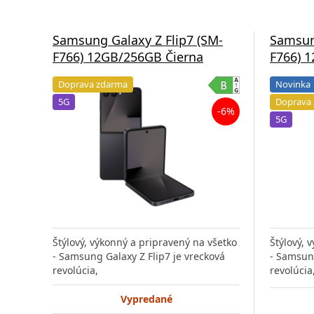
Samsung Galaxy Z Flip7 (SM-
Samsung
F766) 12GB/256GB Čierna
F766) 
Doprava zdarma
Novinka
5G
Doprava
-6%
5G
Štýlový, výkonný a pripravený na všetko
Štýlový, 
- Samsung Galaxy Z Flip7 je vrecková
- Samsung
revolúcia,
revolúcia
Vypredané