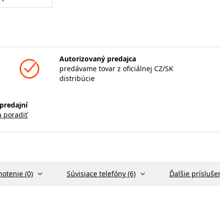
Autorizovaný predajca
predávame tovar z oficiálnej CZ/SK
distribúcie
predajní
a poradiť
otenie (0)
Súvisiace telefóny (6)
Ďalšie prísluše