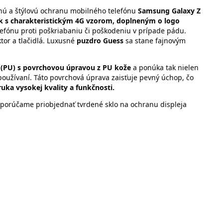
nú a štýlovú ochranu mobilného telefónu
Samsung Galaxy Z
k s charakteristickým 4G vzorom, doplneným o logo
efónu proti poškriabaniu či poškodeniu v prípade pádu.
tor a tlačidlá. Luxusné
puzdro
Guess
sa stane fajnovým
 (PU) s povrchovou úpravou z PU kože
a ponúka tak nielen
používaní. Táto povrchová úprava zaisťuje pevný úchop, čo
ruka vysokej kvality a funkčnosti.
porúčame priobjednať tvrdené sklo na ochranu displeja