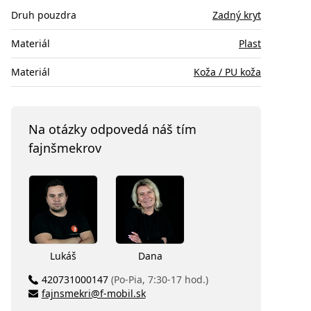
Druh pouzdra
Zadný kryt
Materiál
Plast
Materiál
Koža / PU koža
Na otázky odpovedá náš tím
fajnšmekrov
Lukáš
Dana
420731000147
(Po-Pia, 7:30-17 hod.)
fajnsmekri@f-mobil.sk