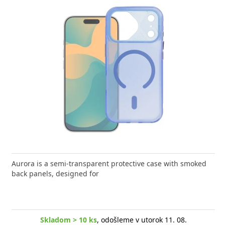
 nabíjačka FIXED zaistí rýchle a bezpečné nabíjanie
Aurora is a semi-transparent protective case with smoked
Výkonn
moderného smartfónu,
back panels, designed for
Aligato
Skladom > 10 ks
, odošleme v utorok 11. 08.
Skladom > 10 ks
, odošleme v utorok 11. 08.