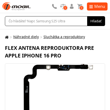
Menu
0
0
Vyhľadávanie
Hľadať
Náhradné diely
Sluchátka a reproduktory
Tu
sa
FLEX ANTENA REPRODUKTORA PRE
nachádzate:
APPLE IPHONE 16 PRO