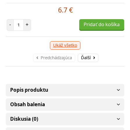
11.21 €
6.7 €
očet položiek
P
+
Pridať do košíka
-
Počet položiek
-
+
Pridať do košíka
Ukáž všetko
Predchádzajúca
Ďalší
Popis produktu
Obsah balenia
Diskusia (0)