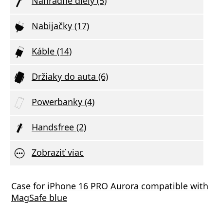
Náhradné diely (5)
Nabijačky (17)
Káble (14)
Držiaky do auta (6)
Powerbanky (4)
Handsfree (2)
Zobraziť viac
vá nabíjačka FIXED s 2xUSB výstupom,
Case for iPhone 16 PRO Aurora compatible with
Aliga
mart Rapid Charge, biela
MagSafe blue
Deliv