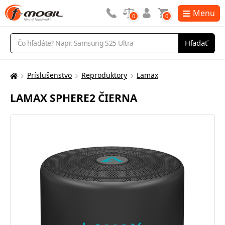
Menu
0
0
Vyhľadávanie
Hľadať
Príslušenstvo
Reproduktory
Lamax
Tu
sa
LAMAX SPHERE2 ČIERNA
nachádzate: