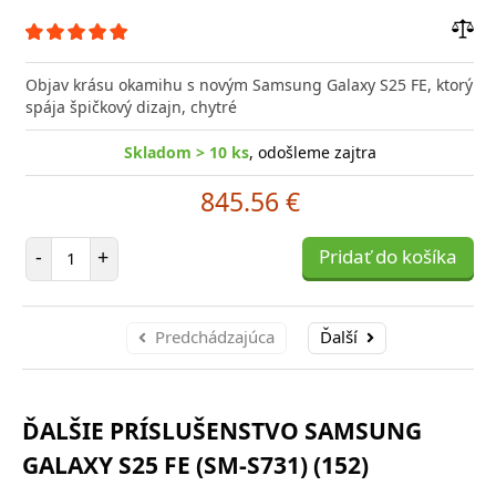
Prid
do
Objav krásu okamihu s novým Samsung Galaxy S25 FE, ktorý
poro
spája špičkový dizajn, chytré
Skladom > 10 ks
, odošleme zajtra
845.56 €
Počet položiek
-
+
Pridať do košíka
Predchádzajúca
Ďalší
ĎALŠIE PRÍSLUŠENSTVO SAMSUNG
GALAXY S25 FE (SM-S731) (152)