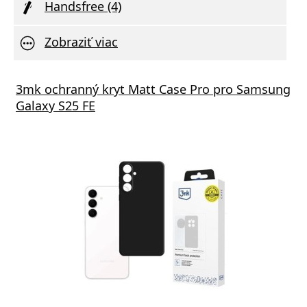
Handsfree (4)
Zobraziť viac
s GaN5 Pro 65W čierna
3mk ochranný kryt Matt Case Pro pro Samsung
Vivo 
Galaxy S25 FE
va zdarma