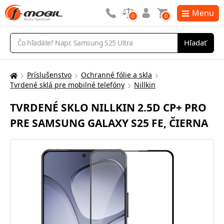
Menu
0
0
Vyhľadávanie
Hľadať
Príslušenstvo
Ochranné fólie a skla
Tu
Tvrdené sklá pre mobilné telefóny
Nillkin
sa
nachádzate:
TVRDENÉ SKLO NILLKIN 2.5D CP+ PRO
PRE SAMSUNG GALAXY S25 FE, ČIERNA