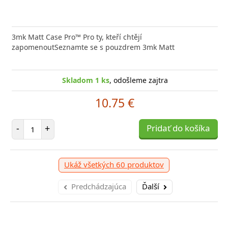
 GaN5 Pro 2C+U je výkonná a kompaktná nabíjačka s
3mk Matt Case Pro™ Pro ty, kteří chtějí
Typ ko
ou technológiou, ktorá
zapomenoutSeznamte se s pouzdrem 3mk Matt
(W) 44 
Skladom 1 ks
Skladom 1 ks
, odošleme zajtra
, odošleme zajtra
46.73 €
10.75 €
očet položiek
Počet položiek
P
+
-
+
Pridať do košíka
Pridať do košíka
-
Ukáž všetkých 60 produktov
Predchádzajúca
Ďalší