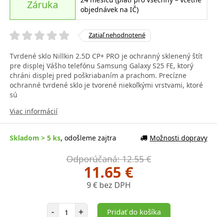
Záruka
objednávek na IČ)
Zatiaľ nehodnotené
Tvrdené sklo Nillkin 2.5D CP+ PRO je ochranný sklenený štít
pre displej Vášho telefónu Samsung Galaxy S25 FE, ktorý
chráni displej pred poškriabaním a prachom. Precízne
ochranné tvrdené sklo je tvorené niekoľkými vrstvami, ktoré
sú
Viac informácií
Skladom > 5 ks
, odošleme zajtra
Možnosti dopravy
Odporúčaná: 12.55 €
11.65 €
9 € bez DPH
Počet položiek
-
+
Pridať do košíka