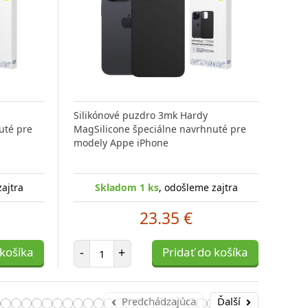
Silikónové puzdro 3mk Hardy
Ochr
uté pre
MagSilicone špeciálne navrhnuté pre
mobi
modely Appe iPhone
Puzd
zajtra
Skladom 1 ks
, odošleme zajtra
S
23.35 €
Počet položiek
 košíka
-
+
Pridať do košíka
-
Predchádzajúca
Ďalší