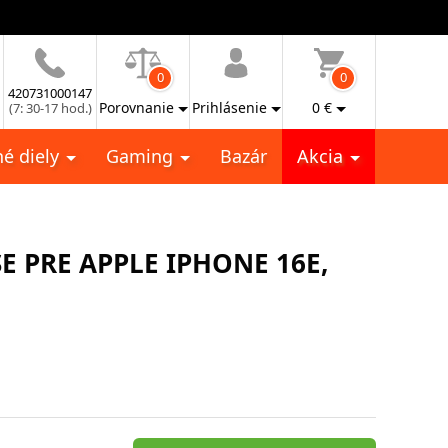
0
0
420731000147
Porovnanie
Prihlásenie
0
€
(7: 30-17 hod.)
é diely
Gaming
Bazár
Akcia
E PRE APPLE IPHONE 16E,