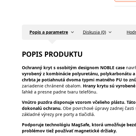
Popis a parametre
Diskusia (0)
Hodn
POPIS PRODUKTU
Ochranný kryt s osobitým designom NOBLE case
navrh
vyrobený z kombinácie polyuretánu, polykarbonátu a
chrbta je potiahnutá dvoma typmi matného PU to zniž
zariadenie chránené obalom.
Hrany krytu sú vyrobené
ľahké a presne padne tvaru telefónu.
Vnútro puzdra disponuje vzorom včelieho plástu. Táto
dokonalú ochranu.
Obe povrchové úpravy zadnej čast
základné výrezy pre porty a tlačidlá.
Podporuje technológiu MagSafe, ktorá umožňuje bezd
problémov tiež používať magnetické držiaky.