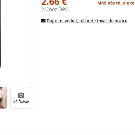
2.66 €
Mrzí nás to, ale t
2 € bez DPH
Dajte mi vedieť, až bude tovar dispozícii
+2 Ďalšie