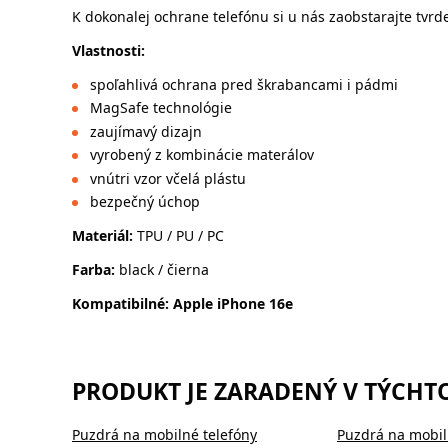
K dokonalej ochrane telefónu si u nás zaobstarajte tvrde
Vlastnosti:
spoľahlivá ochrana pred škrabancami i pádmi
MagSafe technológie
zaujímavý dizajn
vyrobený z kombinácie materálov
vnútri vzor včelá plástu
bezpečný úchop
Materiál:
TPU / PU / PC
Farba:
black / čierna
Kompatibilné: Apple iPhone 16e
PRODUKT JE ZARADENÝ V TÝCHT
Puzdrá na mobilné telefóny
Puzdrá na mobil