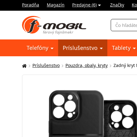
Poradňa
Magazín
Predajne (6)
Značky
Ko
Vyhľadávani
Telefóny
Príslušenstvo
Tablety
Príslušenstvo
Pouzdra, obaly, kryty
Zadný kryt
Tu
sa
nachádzate: