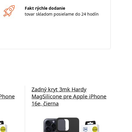
Fakt rýchle dodanie
tovar skladom posielame do 24 hodín
Zadný kryt 3mk Hardy
Zad
iPhone
MagSilicone pre Apple iPhone
pre
16e, čierna
tra