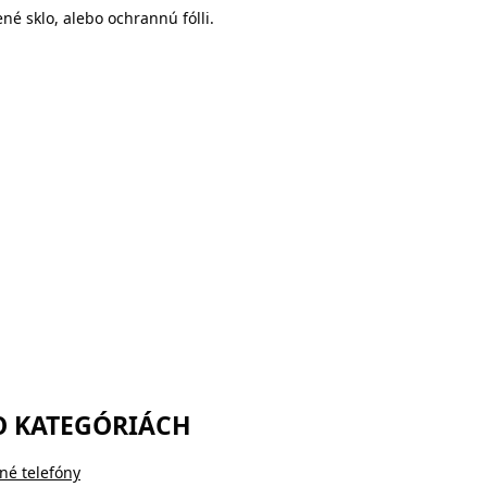
né sklo, alebo ochrannú fólli.
O KATEGÓRIÁCH
né telefóny