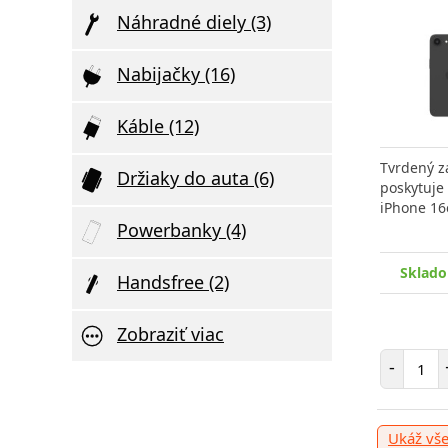
Náhradné diely (3)
Nabijačky (16)
Káble (12)
Elegantný Dizajn a Maximálny Výkon
Ultratenká Bezdrôtová Nabíjačka
Tvrdený z
Držiaky do auta (6)
SWISSTEN 2v1 Hľadáte
poskytuje
iPhone 16
Powerbanky (4)
Skladom > 10 ks
, odošleme zajtra
Sklado
Handsfree (2)
22.45 €
Zobraziť viac
Počet položiek
Poče
-
+
Pridať do košíka
-
Ukáž vš