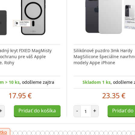
adný kryt FIXED MagMisty
Silikónové puzdro 3mk Hardy
 ochranu pre váš Apple
MagSilicone špeciálne navrhn
e. Rohy
modely Appe iPhone
m > 10 ks
, odošleme zajtra
Skladom 1 ks
, odošleme 
17.95 €
23.35 €
t položiek
Počet položiek
+
Pridať do košíka
-
+
Pridať do
etko