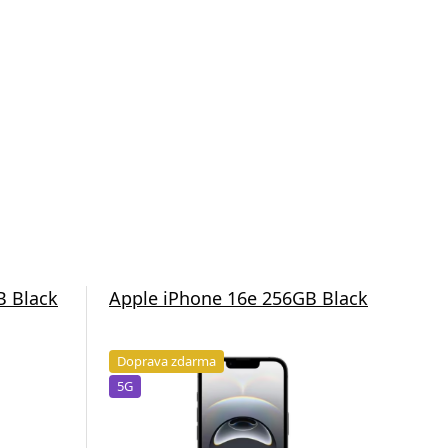
B Black
Apple iPhone 16e 256GB Black
App
Doprava zdarma
Do
5G
5G