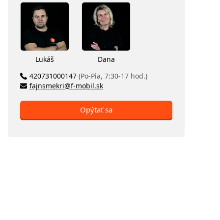
Lukáš
Dana
420731000147
(Po-Pia, 7:30-17 hod.)
fajnsmekri@f-mobil.sk
Opýtať sa