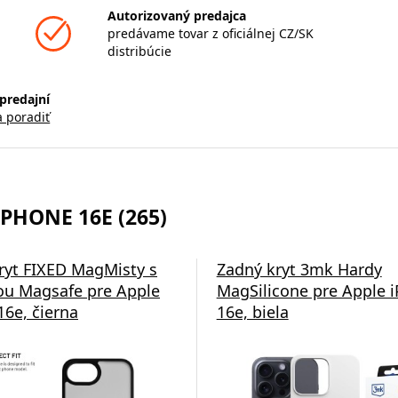
Autorizovaný predajca
predávame tovar z oficiálnej CZ/SK
distribúcie
predajní
a poradiť
PHONE 16E (265)
ryt FIXED MagMisty s
Zadný kryt 3mk Hardy
u Magsafe pre Apple
MagSilicone pre Apple 
16e, čierna
16e, biela