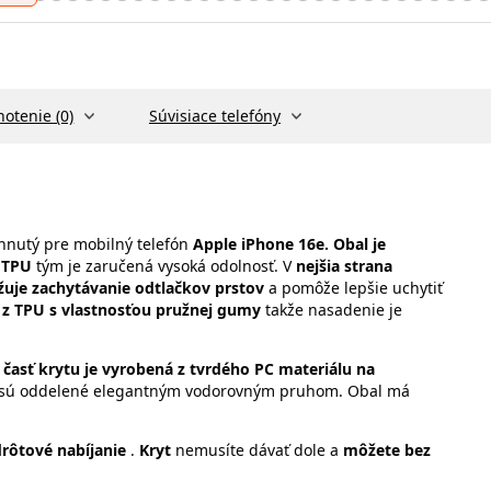
otenie (0)
Súvisiace telefóny
nutý pre mobilný telefón
Apple iPhone 16e. Obal je
 TPU
tým je zaručená vysoká odolnosť. V
nejšia strana
uje zachytávanie odtlačkov prstov
a pomôže lepšie uchytiť
 z TPU s vlastnosťou pružnej gumy
takže nasadenie je
 časť krytu je vyrobená z tvrdého PC materiálu na
i sú oddelené elegantným vodorovným pruhom. Obal má
rôtové nabíjanie
.
Kryt
nemusíte dávať dole a
môžete bez