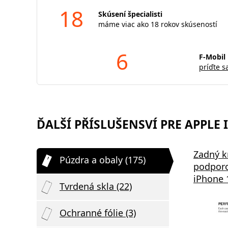
18
Skúsení špecialisti
máme viac ako 18 rokov skúseností
6
F-Mobil 
príďte s
ĎALŠÍ PŘÍSLUŠENSVÍ PRE APPLE I
Bezdrôtová nabíjačka Swissten
Zadný k
Púzdra a obaly (175)
2v1 čierna
podporo
iPhone 
Tvrdená skla (22)
Ochranné fólie (3)