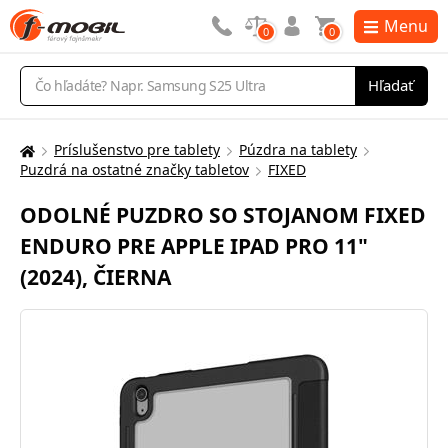
Menu
0
0
Vyhľadávanie
Hľadať
Príslušenstvo pre tablety
Púzdra na tablety
Tu
Puzdrá na ostatné značky tabletov
FIXED
sa
nachádzate:
ODOLNÉ PUZDRO SO STOJANOM FIXED
ENDURO PRE APPLE IPAD PRO 11"
(2024), ČIERNA