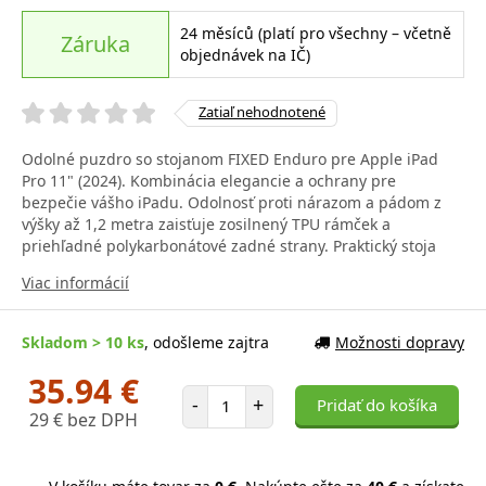
24 měsíců (platí pro všechny – včetně
Záruka
objednávek na IČ)
Zatiaľ nehodnotené
Odolné puzdro so stojanom FIXED Enduro pre Apple iPad
Pro 11" (2024). Kombinácia elegancie a ochrany pre
bezpečie vášho iPadu. Odolnosť proti nárazom a pádom z
výšky až 1,2 metra zaisťuje zosilnený TPU rámček a
priehľadné polykarbonátové zadné strany. Praktický stoja
Viac informácií
Skladom > 10 ks
, odošleme zajtra
Možnosti dopravy
35.94 €
Počet položiek
-
+
Pridať do košíka
29 € bez DPH