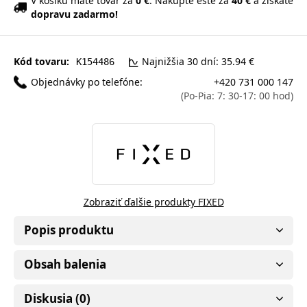
V košíku máte tovar za
0 €
. Nakúpte ešte za
40 €
a získate
dopravu zadarmo!
Kód tovaru:
Najnižšia 30 dní: 35.94 €
K154486
Objednávky po telefóne:
+420 731 000 147
(Po-Pia: 7: 30-17: 00 hod)
Zobraziť ďalšie produkty FIXED
Popis produktu
Obsah balenia
Diskusia (0)