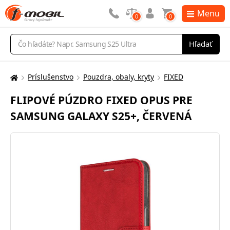
Menu
0
0
Vyhľadávanie
Hľadať
Príslušenstvo
Pouzdra, obaly, kryty
FIXED
Tu
sa
FLIPOVÉ PÚZDRO FIXED OPUS PRE
nachádzate:
SAMSUNG GALAXY S25+, ČERVENÁ