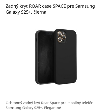
né sklo 3mk FlexibleGlass pre Samsung
s GaN5 Pro 65W čierna
Zadný kryt ROAR case SPACE pre Samsung
Ochra
Vivo 
y S25+
Galaxy S25+, čierna
Samsu
va zdarma
né tvrdené sklo 3mk FlexibleGlass pre Samsung
 GaN5 Pro 2C+U je výkonná a kompaktná nabíjačka s
Ochranný zadný kryt Roar Space pre mobilný telefón
Tvrdené
Typ ko
 S25+ s hrúbkou menej ako
ou technológiou, ktorá
Samsung Galaxy S25+. Elegantné
Samsun
(W) 44 