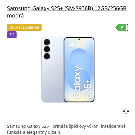
Samsung Galaxy S25+ (SM-S936B) 12GB/256GB
modrá
Doprava zdarma
5G
Prid
do
Samsung Galaxy S25+ prináša špičkový výkon, inteligentné
poro
funkcie a elegantný dizajn,