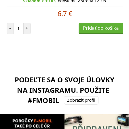
Skladom > 10 ks
, odošleme v streda 12. 08.
6.7 €
Počet položiek
-
+
Pridať do košíka
PODEĽTE SA O SVOJE ÚLOVKY
NA INSTAGRAMU. POUŽITE
#FMOBIL
Zobraziť profil