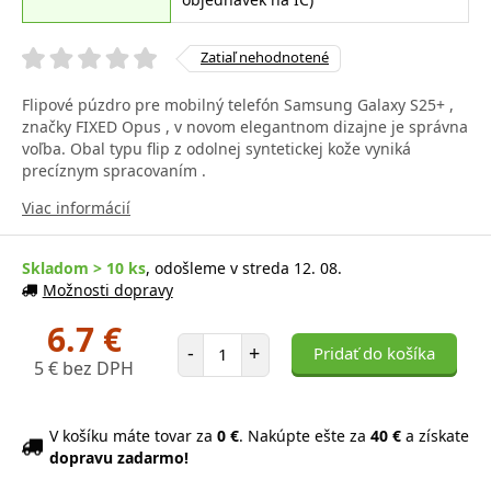
Zatiaľ nehodnotené
Flipové púzdro pre mobilný telefón Samsung Galaxy S25+ ,
značky FIXED Opus , v novom elegantnom dizajne je správna
voľba. Obal typu flip z odolnej syntetickej kože vyniká
precíznym spracovaním .
Viac informácií
Skladom > 10 ks
, odošleme v streda 12. 08.
Možnosti dopravy
6.7 €
Počet položiek
-
+
Pridať do košíka
5 € bez DPH
V košíku máte tovar za
0 €
. Nakúpte ešte za
40 €
a získate
dopravu zadarmo!