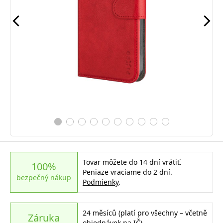
Tovar môžete do 14 dní vrátiť.
100%
Peniaze vraciame do 2 dní.
bezpečný nákup
Podmienky
.
24 měsíců (platí pro všechny – včetně
Záruka
objednávek na IČ)