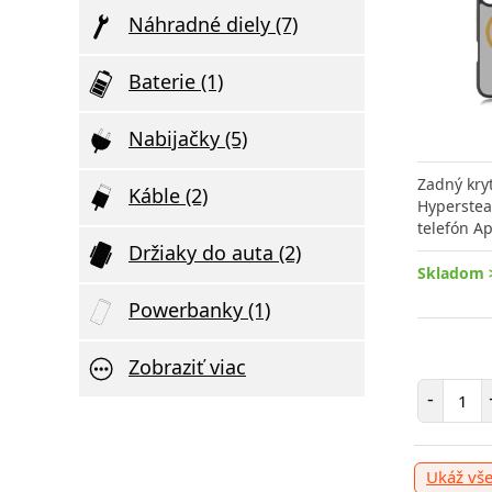
Náhradné diely (7)
Baterie (1)
Nabijačky (5)
ULTRA STRONG 45kg tempered glass is
GOLD FLEX t
Zadný kry
Káble (2)
a durable screen protector designed to
revolutionar
Hyperstea
provide
want to effe
telefón A
Držiaky do auta (2)
Skladom 
Powerbanky (1)
1.
Skladom > 10 ks
, odošleme v utorok 11.
Skladom > 
08.
Zobraziť viac
Poče
4.45 €
-
Počet položiek
Počet 
-
+
Pridať do košíka
-
+
Ukáž vš