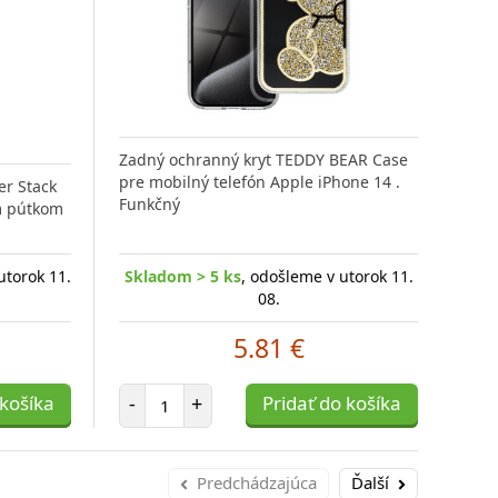
Zadný ochranný kryt TEDDY BEAR Case
pre mobilný telefón Apple iPhone 14 .
er Stack
Výnimočná ochrana v súlade s prírodou
Fli
Funkčný
m pútkom
je ochranné sklo 3mk Hardglass Max
vzor
eld
Novin
Eco, ktoré
iPho
ný
Tactic
perfe
utorok 11.
Skladom > 5 ks
, odošleme v utorok 11.
Skl
08.
orok 11.
Skladom 1 ks
, odošleme v utorok 11.
Sklad
5.81 €
08.
Počet položiek
17.05 €
 košíka
-
+
Pridať do košíka
-
Počet položiek
ošíka
-
+
Pridať do košíka
-
Predchádzajúca
Ďalší