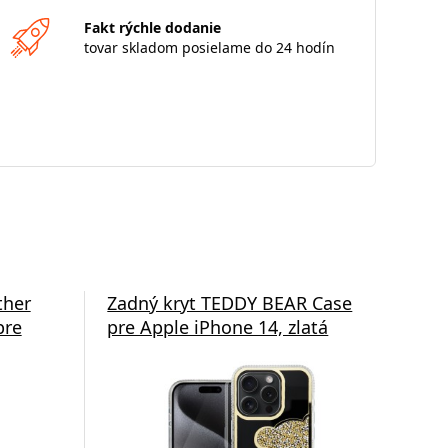
Fakt rýchle dodanie
tovar skladom posielame do 24 hodín
ass
ther
Ochranné sklo 3mk Hardglass
Zadný kryt TEDDY BEAR Case
Tvrd
Fli
 pre
pre
Max Eco pre Apple iPhone
pre Apple iPhone 14, zlatá
Barri
cas
4/16e,
13/13 Pro/14, čierna
iPho
ma
tran