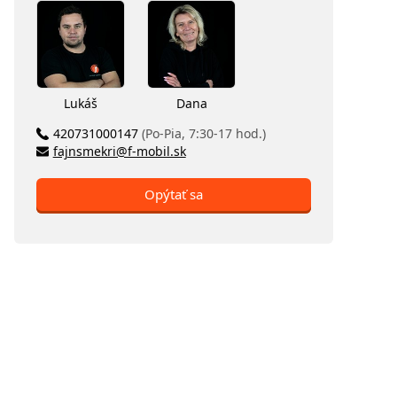
Lukáš
Dana
420731000147
(Po-Pia, 7:30-17 hod.)
fajnsmekri@f-mobil.sk
Opýtať sa