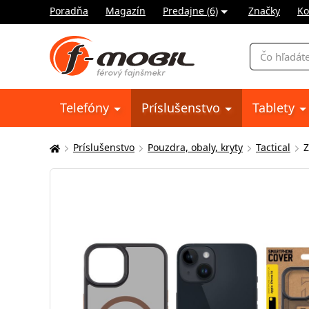
Poradňa
Magazín
Predajne (6)
Značky
Ko
Vyhľadávani
Telefóny
Príslušenstvo
Tablety
Príslušenstvo
Pouzdra, obaly, kryty
Tactical
Z
Tu
sa
nachádzate: