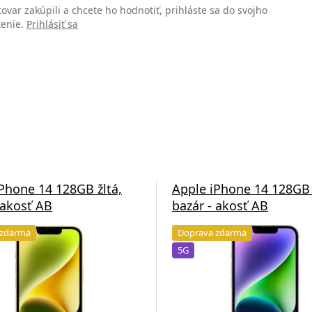
 tovar zakúpili a chcete ho hodnotiť, prihláste sa do svojho
tenie.
Prihlásiť sa
Phone 14 128GB žltá,
Apple iPhone 14 128GB 
 akosť AB
bazár - akosť AB
 zdarma
Doprava zdarma
5G