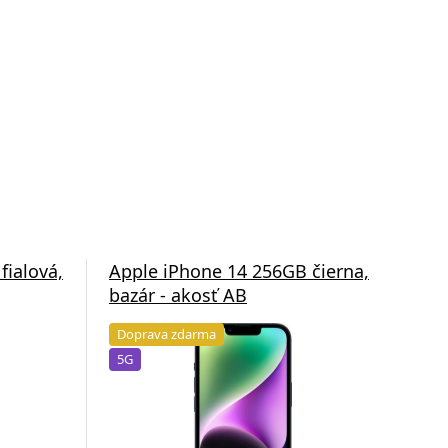
fialová,
Apple iPhone 14 256GB čierna,
App
bazár - akosť AB
baz
Doprava zdarma
Do
5G
5G