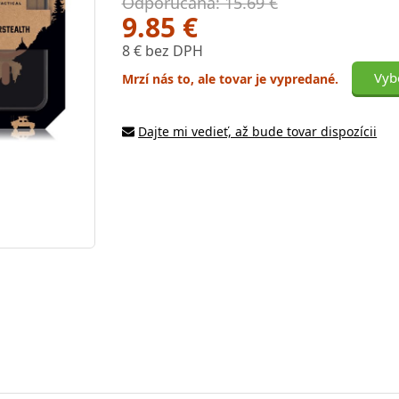
Odporúčaná: 15.69 €
9.85 €
8 € bez DPH
Vyb
Mrzí nás to, ale tovar je vypredané.
Dajte mi vedieť, až bude tovar dispozícii