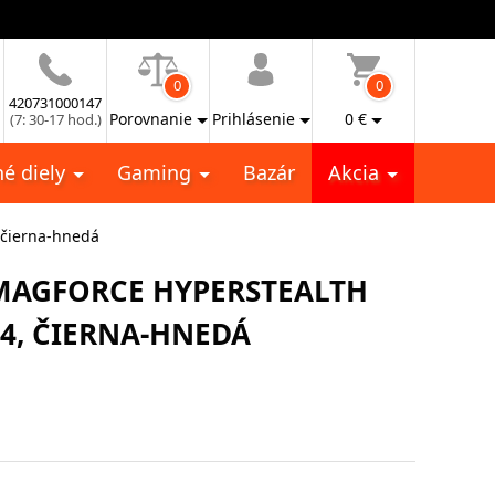
0
0
420731000147
Porovnanie
Prihlásenie
0
€
(7: 30-17 hod.)
é diely
Gaming
Bazár
Akcia
, čierna-hnedá
 MAGFORCE HYPERSTEALTH
14, ČIERNA-HNEDÁ