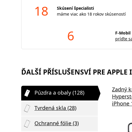
18
Skúsení špecialisti
máme viac ako 18 rokov skúseností
6
F-Mobil 
príďte s
ĎALŠÍ PŘÍSLUŠENSVÍ PRE APPLE I
Tempered Glass ULTRA
Tempered
Zadný k
Púzdra a obaly (128)
le
STRONG 45kg for IPHONE 13 /
IPHONE 13
Hyperst
13 PRO / 14 / 16e / 17e
17e
iPhone 1
Tvrdená skla (28)
Ochranné fólie (3)