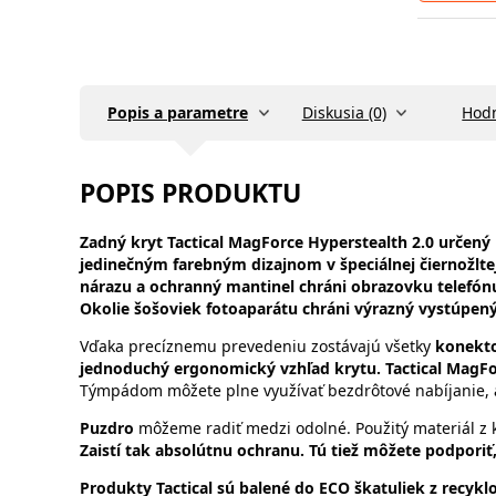
Popis a parametre
Diskusia (0)
Hodn
POPIS PRODUKTU
Zadný kryt
Tactical MagForce Hyperstealth 2.0 určený
jedinečným farebným dizajnom v špeciálnej čiernožltej
nárazu a ochranný mantinel chráni obrazovku telefónu
Okolie šošoviek fotoaparátu chráni výrazný vystúpen
Vďaka precíznemu prevedeniu zostávajú všetky
konekt
jednoduchý ergonomický vzhľad krytu. Tactical MagFo
Týmpádom môžete plne využívať bezdrôtové nabíjanie,
Puzdro
môžeme radiť medzi odolné. Použitý materiál z
Zaistí tak absolútnu ochranu. Tú tiež môžete podporiť,
Produkty Tactical sú balené do ECO škatuliek z recykl