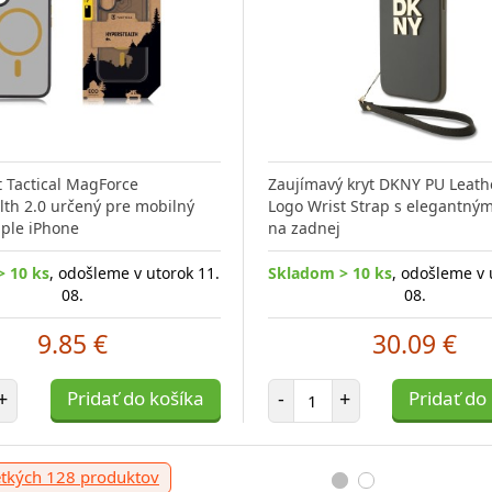
empered glass is a
t Tactical MagForce
Zaujímavý kryt DKNY PU Leath
y solution for those who
lth 2.0 určený pre mobilný
Logo Wrist Strap s elegantný
Ochranné sklo Tactical Glass Shi
ctively
pple iPhone
na zadnej
Privacy Stealth chráni váš mobil
telefón Apple
> 10 ks
, odošleme v utorok 11.
Skladom > 10 ks
, odošleme v 
08.
08.
10 ks
, odošleme v utorok 11.
Skladom > 10 ks
, odošleme v ut
9.85 €
30.09 €
08.
08.
t položiek
Počet položiek
4 €
10.75 €
+
Pridať do košíka
-
+
Pridať do
položiek
Počet položiek
Pridať do košíka
-
+
Pridať do k
etkých 128 produktov