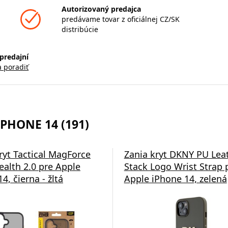
Autorizovaný predajca
predávame tovar z oficiálnej CZ/SK
distribúcie
predajní
a poradiť
PHONE 14 (191)
 Glass GOLD FLEX for
ryt Tactical MagForce
Ochranné sklo Tactical Gl
Zania kryt DKNY PU Lea
 / 13 PRO / 14 / 16e /
ealth 2.0 pre Apple
Shield Privacy Stealth 5D
Stack Logo Wrist Strap 
4, čierna - žltá
Apple iPhone 13/13 Pro/1
Apple iPhone 14, zelená
čierna