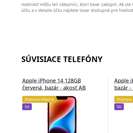
Hodnotiť môžu len zákazníci, ktorí tovar zakúpili. Ak ste
účtu a v detaile účtu nájdete tovar dostupné pre hodno
SÚVISIACE TELEFÓNY
Apple iPhone 14 128GB
Apple i
červená, bazár - akosť AB
bazár -
Doprava zdarma
Doprava
5G
5G