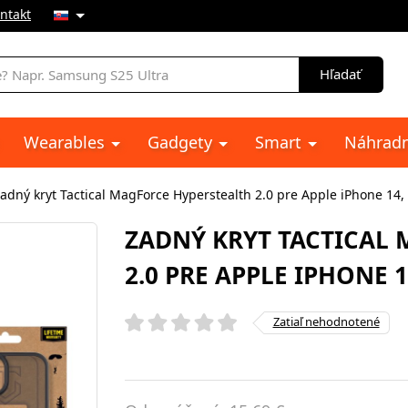
ntakt
e
Hľadať
Wearables
Gadgety
Smart
Náhradn
adný kryt Tactical MagForce Hyperstealth 2.0 pre Apple iPhone 14
ZADNÝ KRYT TACTICAL
2.0 PRE APPLE IPHONE 
Zatiaľ nehodnotené