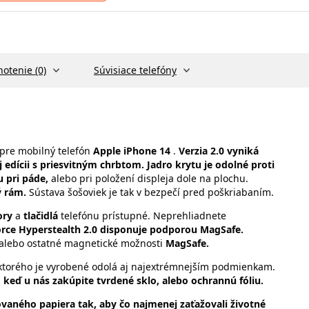
otenie (0)
Súvisiace telefóny
pre mobilný telefón
Apple iPhone 14
.
Verzia 2.0 vyniká
 edícii s priesvitným chrbtom.
Jadro krytu je odolné proti
 pri páde,
alebo pri položení displeja dole na plochu.
ý rám.
Sústava šošoviek je tak v bezpečí pred poškriabaním.
ory
a
tlačidlá
telefónu prístupné. Neprehliadnete
rce Hyperstealth 2.0 disponuje podporou MagSafe.
 alebo ostatné magnetické možnosti
MagSafe.
 ktorého je vyrobené odolá aj najextrémnejším podmienkam.
 keď u nás zakúpite tvrdené sklo, alebo ochrannú fóliu.
ovaného papiera tak, aby čo najmenej zaťažovali životné