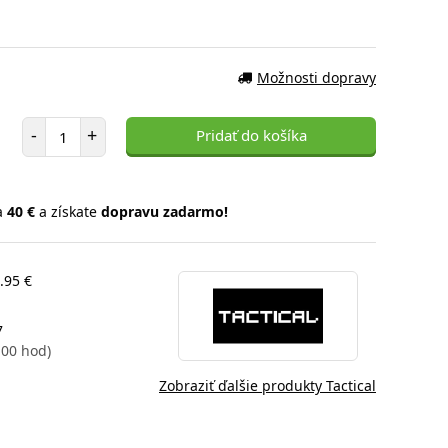
Možnosti dopravy
Počet položiek
-
+
Pridať do košíka
a
40 €
a získate
dopravu zadarmo!
.95 €
7
: 00 hod)
Zobraziť ďalšie produkty Tactical