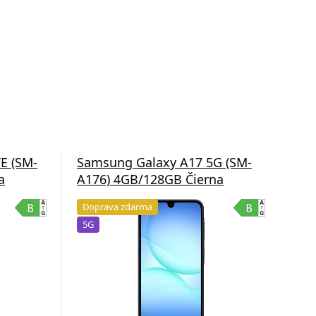
E (SM-
Samsung Galaxy A17 5G (SM-
Sam
a
A176) 4GB/128GB Čierna
A1
Doprava zdarma
Do
5G
5G