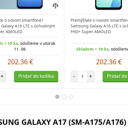
Pridať
do
te o novom smartfóne?
Premýšľate o novom smartfón
porovnania
Galaxy A16 LTE s úchvatným
Samsung Galaxy A16 LTE s ú
per AMOLED
FHD+ Super AMOLED
m > 10 ks
, odošleme v utorok
11. 08.
Skladom > 10 ks
, odošleme
202.36 €
202.36 €
et položiek
Počet položiek
+
Pridať do košíka
-
+
Pridať do
UNG GALAXY A17 (SM-A175/A176) 