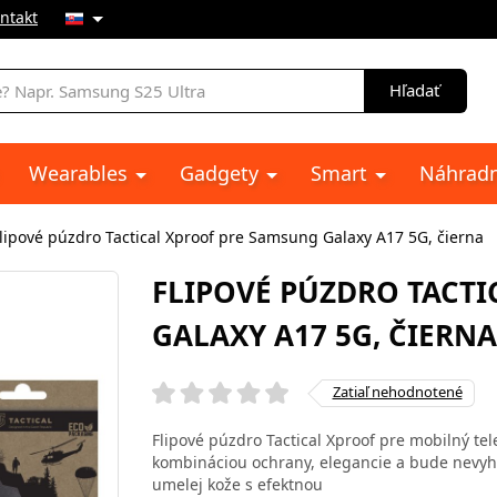
ntakt
e
Hľadať
Wearables
Gadgety
Smart
Náhradn
lipové púzdro Tactical Xproof pre Samsung Galaxy A17 5G, čierna
FLIPOVÉ PÚZDRO TACT
GALAXY A17 5G, ČIERNA
Zatiaľ nehodnotené
Flipové púzdro Tactical Xproof pre mobilný te
kombináciou ochrany, elegancie a bude nevyhnu
umelej kože s efektnou