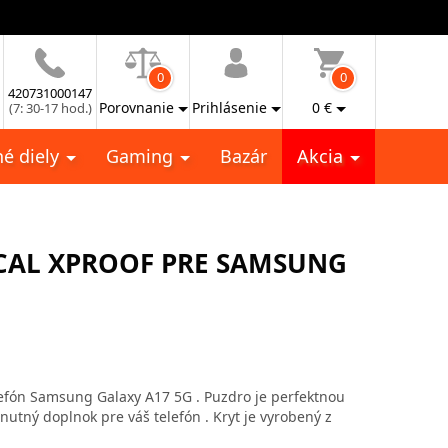
0
0
420731000147
Porovnanie
Prihlásenie
0
€
(7: 30-17 hod.)
é diely
Gaming
Bazár
Akcia
ICAL XPROOF PRE SAMSUNG
lefón Samsung Galaxy A17 5G . Puzdro je perfektnou
tný doplnok pre váš telefón . Kryt je vyrobený z