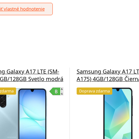
ť vlastné hodnotenie
g Galaxy A17 LTE (SM-
Samsung Galaxy A17 LT
4GB/128GB Svetlo modrá
A175) 4GB/128GB Čiern
 zdarma
Doprava zdarma