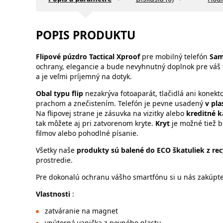
POPIS PRODUKTU
Flipové púzdro
Tactical Xproof
pre mobilný telefón
Sam
ochrany, elegancie a bude nevyhnutný doplnok pre váš
a je veľmi príjemný na dotyk.
Obal typu flip
nezakrýva fotoaparát, tlačidlá ani konekt
prachom a znečistením. Telefón je pevne usadený
v pl
Na flipovej strane je zásuvka na vizitky alebo
kreditné k
tak môžete aj pri zatvorenom kryte.
Kryt
je možné tiež b
filmov alebo pohodlné písanie.
Všetky naše
produkty sú balené do ECO škatuliek z re
prostredie.
Pre dokonalú ochranu vášho smartfónu si u nás zakúpte 
Vlastnosti
:
zatváranie na magnet
vnútorná vanička z pevného plastu