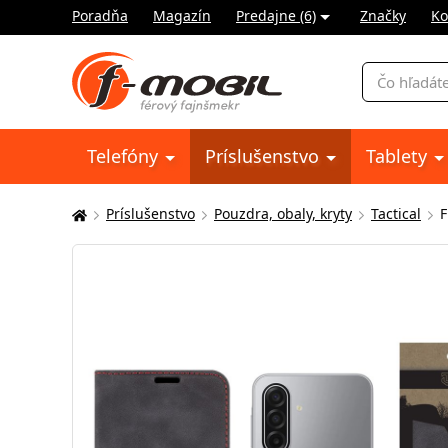
Poradňa
Magazín
Predajne (6)
Značky
Ko
Vyhľadávani
Telefóny
Príslušenstvo
Tablety
Príslušenstvo
Pouzdra, obaly, kryty
Tactical
F
Tu
sa
nachádzate: