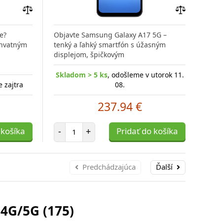
Pridať
Pridať
do
do
e?
Objavte Samsung Galaxy A17 5G –
Obj
porovnania
porovnania
chvatným
tenký a ľahký smartfón s úžasným
tenk
displejom, špičkovým
disp
Skladom > 5 ks
, odošleme v utorok 11.
Sk
 zajtra
08.
237.94 €
Počet položiek
 košíka
-
+
Pridať do košíka
-
Predchádzajúca
Ďalší
4G/5G (175)