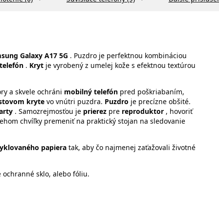
sung Galaxy A17 5G
. Puzdro je perfektnou kombináciou
telefón
.
Kryt
je vyrobený z umelej kože s efektnou textúrou
ory a skvele ochráni
mobilný telefón
pred poškriabaním,
astovom kryte
vo vnútri puzdra.
Puzdro
je precízne obšité.
arty
. Samozrejmosťou je
prierez
pre
reproduktor
, hovoriť
ehom chvíľky premeniť na praktický stojan na sledovanie
cyklovaného papiera
tak, aby čo najmenej zaťažovali životné
ochranné sklo, alebo fóliu.