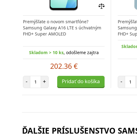
Pridať
do
Premýšľate o novom smartfóne?
Premýšľa
porovnania
Samsung Galaxy A16 LTE s úchvatným
Samsung 
FHD+ Super AMOLED
FHD+ Su
Sklado
Skladom > 10 ks
, odošleme zajtra
202.36 €
Počet položiek
Poč
-
+
Pridať do košíka
-
ĎALŠIE PRÍSLUŠENSTVO SAMS