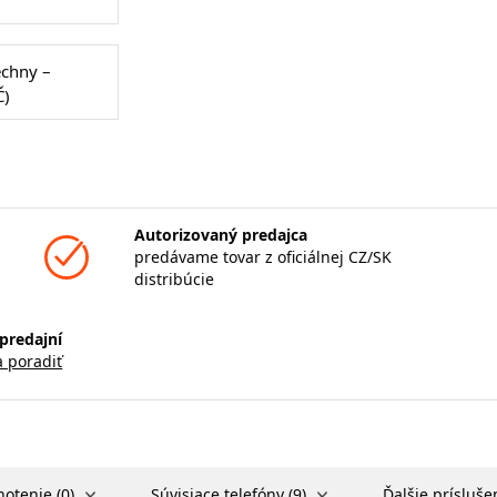
echny –
Č)
Autorizovaný predajca
predávame tovar z oficiálnej CZ/SK
distribúcie
predajní
a poradiť
otenie (0)
Súvisiace telefóny (9)
Ďalšie prísluše