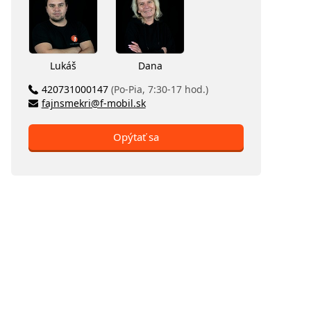
Lukáš
Dana
420731000147
(Po-Pia, 7:30-17 hod.)
fajnsmekri@f-mobil.sk
Opýtať sa