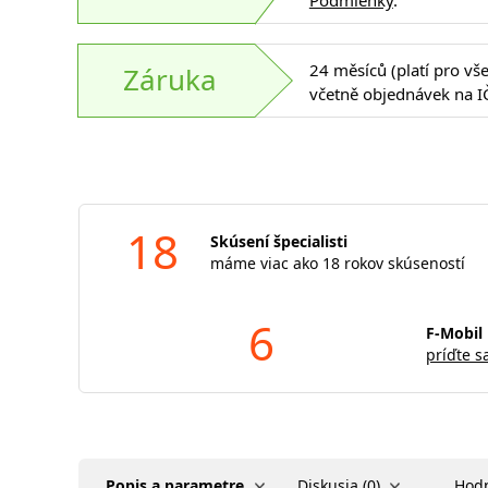
Podmienky
.
24 měsíců (platí pro vš
Záruka
včetně objednávek na I
18
Skúsení špecialisti
máme viac ako 18 rokov skúseností
6
F-Mobil 
príďte s
Popis a parametre
Diskusia (0)
Hodn