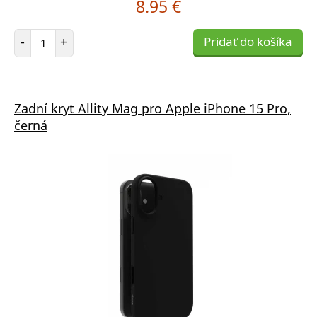
8.95 €
Počet položiek
-
+
Pridať do košíka
Zadní kryt Allity Mag pro Apple iPhone 15 Pro,
černá