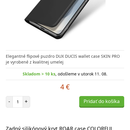
Elegantné flipové puzdro DUX DUCIS wallet case SKIN PRO
je vyrobené z kvalitnej umelej
Skladom > 10 ks
, odošleme v utorok 11. 08.
4 €
Počet položiek
-
+
Pridať do košíka
Zadný silikónový kryt ROAR case COLORFUL