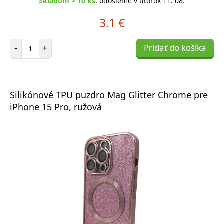
Skladom > 10 ks
, odošleme v utorok 11. 08.
3.1 €
Počet položiek
-
+
Pridať do košíka
Silikónové TPU puzdro Mag Glitter Chrome pre
iPhone 15 Pro, ružová