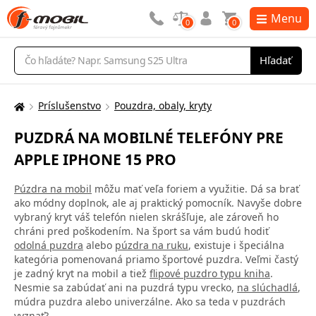
Menu
0
0
Vyhľadávanie
Hľadať
Príslušenstvo
Pouzdra, obaly, kryty
Tu
sa
PUZDRÁ NA MOBILNÉ TELEFÓNY PRE
nachádzate:
APPLE IPHONE 15 PRO
Púzdra na mobil
môžu mať veľa foriem a využitie. Dá sa brať
ako módny doplnok, ale aj praktický pomocník. Navyše dobre
vybraný kryt váš telefón nielen skrášľuje, ale zároveň ho
chráni pred poškodením. Na šport sa vám budú hodiť
odolná puzdra
alebo
púzdra na ruku
, existuje i špeciálna
kategória pomenovaná priamo športové puzdra. Veľmi častý
je zadný kryt na mobil a tiež
flipové puzdro typu kniha
.
Nesmie sa zabúdať ani na puzdrá typu vrecko,
na slúchadlá
,
múdra puzdra alebo univerzálne. Ako sa teda v puzdrách
vyznať?