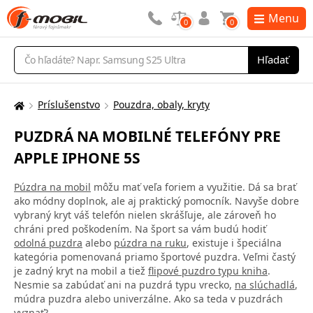
Menu
0
0
Vyhľadávanie
Hľadať
Príslušenstvo
Pouzdra, obaly, kryty
Tu
sa
PUZDRÁ NA MOBILNÉ TELEFÓNY PRE
nachádzate:
APPLE IPHONE 5S
Púzdra na mobil
môžu mať veľa foriem a využitie. Dá sa brať
ako módny doplnok, ale aj praktický pomocník. Navyše dobre
vybraný kryt váš telefón nielen skrášľuje, ale zároveň ho
chráni pred poškodením. Na šport sa vám budú hodiť
odolná puzdra
alebo
púzdra na ruku
, existuje i špeciálna
kategória pomenovaná priamo športové puzdra. Veľmi častý
je zadný kryt na mobil a tiež
flipové puzdro typu kniha
.
Nesmie sa zabúdať ani na puzdrá typu vrecko,
na slúchadlá
,
múdra puzdra alebo univerzálne. Ako sa teda v puzdrách
vyznať?