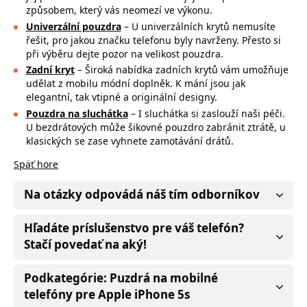
způsobem, který vás neomezí ve výkonu.
Univerzální pouzdra
– U univerzálních krytů nemusíte
řešit, pro jakou značku
telefonu byly navrženy. Přesto si
při výběru dejte pozor na
velikost pouzdra.
Zadní kryt
– Široká nabídka zadních krytů vám umožňuje
udělat z mobilu módní doplněk. K mání jsou jak
elegantní, tak vtipné a originální designy.
Pouzdra na sluchátka
– I sluchátka si zaslouží naši péči.
U bezdrátových může
šikovné pouzdro zabránit ztrátě, u
klasických se zase vyhnete zamotávání drátů.
Späť hore
Na otázky odpovádá náš tím odborníkov
Hľadáte príslušenstvo pre váš telefón?
Stačí povedať na aký!
Podkategórie: Puzdrá na mobilné
telefóny pre Apple iPhone 5s