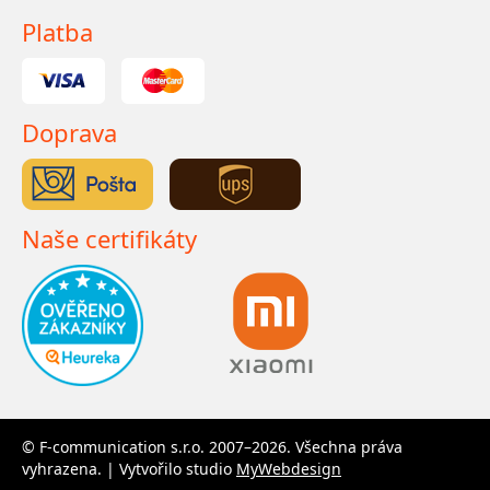
Platba
Doprava
Naše certifikáty
© F-communication s.r.o. 2007–2026. Všechna práva
vyhrazena. | Vytvořilo studio
MyWebdesign