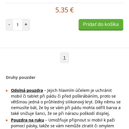
5.35 €
Počet položiek
-
+
Pridať do košíka
1
Druhy pouzder
Odolná pouzdra
– Jejich hlavním účelem je uchránit
mobil či tablet při pádu či před poškrábáním, proto se
většinou jedná o průhledný silikonový kryt. Díky němu se
nemusíte bát, že by se vám při pádu mohla
odřít barva a
také snižuje šanci, že se při nárazu poškodí displej.
Pouzdra na ruku
– Umožňuje připnout si mobil k paži
pomocí pásky, takže se
vám nemůže ztratit či omylem