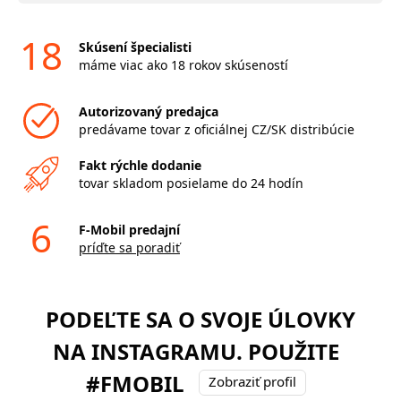
18
Skúsení špecialisti
máme viac ako 18 rokov skúseností
Autorizovaný predajca
predávame tovar z oficiálnej CZ/SK distribúcie
Fakt rýchle dodanie
tovar skladom posielame do 24 hodín
6
F-Mobil predajní
príďte sa poradiť
PODEĽTE SA O SVOJE ÚLOVKY
NA INSTAGRAMU. POUŽITE
#FMOBIL
Zobraziť profil