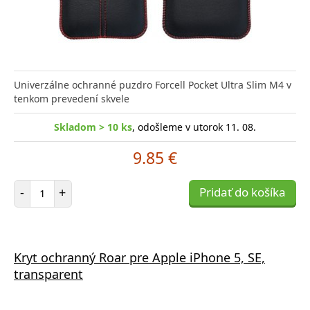
Univerzálne ochranné puzdro Forcell Pocket Ultra Slim M4 v
tenkom prevedení skvele
Skladom > 10 ks
, odošleme v utorok 11. 08.
9.85 €
Počet položiek
-
+
Pridať do košíka
Kryt ochranný Roar pre Apple iPhone 5, SE,
transparent