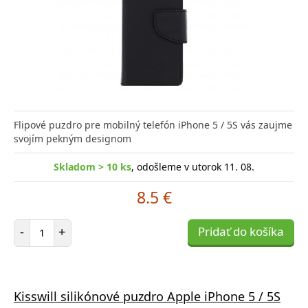
Flipové puzdro pre mobilný telefón iPhone 5 / 5S vás zaujme
svojím pekným designom
Skladom > 10 ks
, odošleme v utorok 11. 08.
8.5 €
Počet položiek
-
+
Pridať do košíka
Kisswill silikónové puzdro Apple iPhone 5 / 5S