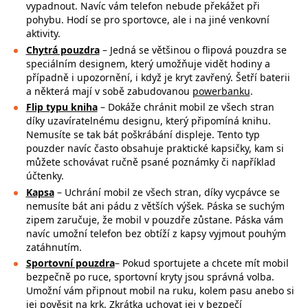
vypadnout. Navíc vám telefon nebude překážet při
pohybu. Hodí se pro sportovce, ale i na jiné venkovní
aktivity.
Chytrá pouzdra
– Jedná se většinou o flipová pouzdra se
speciálním designem, který umožňuje vidět hodiny a
případně i upozornění, i když je kryt zavřený. Šetří baterii
a některá mají v sobě zabudovanou
powerbanku
.
Flip typu kniha
– Dokáže chránit mobil ze všech stran
díky uzavíratelnému designu, který připomíná knihu.
Nemusíte se tak bát poškrábání displeje. Tento typ
pouzder navíc často obsahuje praktické kapsičky, kam si
můžete schovávat ručně psané poznámky či například
účtenky.
Kapsa
– Uchrání mobil ze všech stran, díky vycpávce se
nemusíte bát ani pádu z větších výšek. Páska se suchým
zipem zaručuje, že mobil v pouzdře zůstane. Páska vám
navíc umožní telefon bez obtíží z kapsy vyjmout pouhým
zatáhnutím.
Sportovní pouzdra
– Pokud sportujete a chcete mít mobil
bezpečně po ruce,
sportovní kryty jsou správná volba.
Umožní vám připnout mobil na ruku, kolem pasu anebo si
jej pověsit na krk. Zkrátka uchovat jej v bezpečí