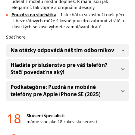
udělat z mobilu módní doplněk. K mání jsou jak
elegantní, tak vtipné a originální designy.
Pouzdra na sluchátka
– I sluchátka si zaslouží naši péči.
U bezdrátových může
šikovné pouzdro zabránit ztrátě, u
klasických se zase vyhnete zamotávání drátů.
Späť hore
Na otázky odpovádá náš tím odborníkov
Hľadáte príslušenstvo pre váš telefón?
Stačí povedať na aký!
Podkategórie: Puzdrá na mobilné
telefóny pre Apple iPhone SE (2025)
18
Skúsení špecialisti
máme viac ako 18 rokov skúseností