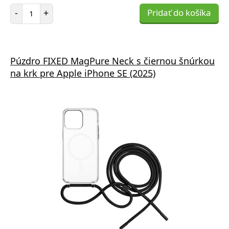
Počet položiek
-
+
Pridať do košíka
Púzdro FIXED MagPure Neck s čiernou šnúrkou
na krk pre Apple iPhone SE (2025)