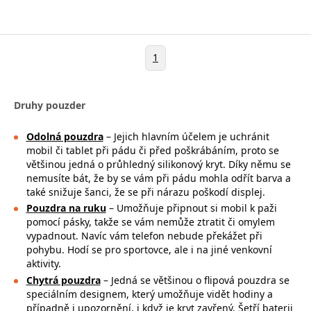
1
Druhy pouzder
Odolná pouzdra
– Jejich hlavním účelem je uchránit
mobil či tablet při pádu či před poškrábáním, proto se
většinou jedná o průhledný silikonový kryt. Díky němu se
nemusíte bát, že by se vám při pádu mohla
odřít barva a
také snižuje šanci, že se při nárazu poškodí displej.
Pouzdra na ruku
– Umožňuje připnout si mobil k paži
pomocí pásky, takže se
vám nemůže ztratit či omylem
vypadnout. Navíc vám telefon nebude překážet při
pohybu. Hodí se pro sportovce, ale i na jiné venkovní
aktivity.
Chytrá pouzdra
– Jedná se většinou o flipová pouzdra se
speciálním designem, který umožňuje vidět hodiny a
případně i upozornění, i když je kryt zavřený. Šetří baterii