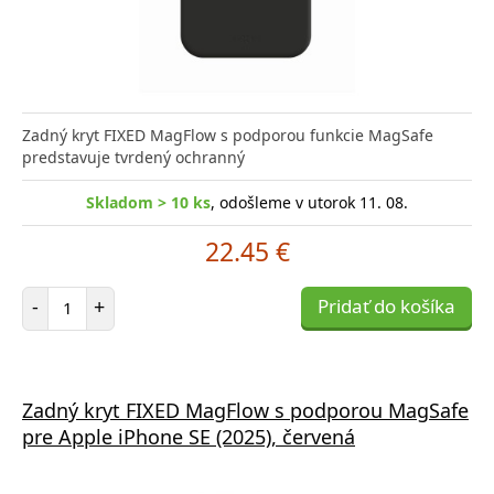
Zadný kryt FIXED MagFlow s podporou funkcie MagSafe
predstavuje tvrdený ochranný
Skladom > 10 ks
, odošleme v utorok 11. 08.
22.45 €
Počet položiek
-
+
Pridať do košíka
Zadný kryt FIXED MagFlow s podporou MagSafe
pre Apple iPhone SE (2025), červená