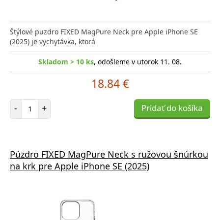
Štýlové puzdro FIXED MagPure Neck pre Apple iPhone SE
(2025) je vychytávka, ktorá
Skladom > 10 ks
, odošleme v utorok 11. 08.
18.84 €
Počet položiek
-
+
Pridať do košíka
Púzdro FIXED MagPure Neck s ružovou šnúrkou
na krk pre Apple iPhone SE (2025)