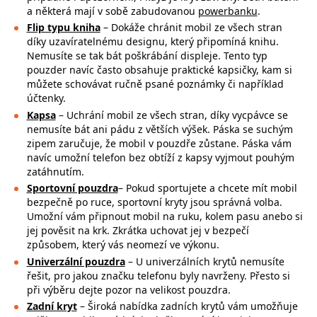
a některá mají v sobě zabudovanou
powerbanku
.
Flip typu kniha
– Dokáže chránit mobil ze všech stran
díky uzavíratelnému designu, který připomíná knihu.
Nemusíte se tak bát poškrábání displeje. Tento typ
pouzder navíc často obsahuje praktické kapsičky, kam si
můžete schovávat ručně psané poznámky či například
účtenky.
Kapsa
– Uchrání mobil ze všech stran, díky vycpávce se
nemusíte bát ani pádu z větších výšek. Páska se suchým
zipem zaručuje, že mobil v pouzdře zůstane. Páska vám
navíc umožní telefon bez obtíží z kapsy vyjmout pouhým
zatáhnutím.
Sportovní pouzdra
– Pokud sportujete a chcete mít mobil
bezpečně po ruce,
sportovní kryty jsou správná volba.
Umožní vám připnout mobil na ruku, kolem pasu anebo si
jej pověsit na krk. Zkrátka uchovat jej v bezpečí
způsobem, který vás neomezí ve výkonu.
Univerzální pouzdra
– U univerzálních krytů nemusíte
řešit, pro jakou značku
telefonu byly navrženy. Přesto si
při výběru dejte pozor na
velikost pouzdra.
Zadní kryt
– Široká nabídka zadních krytů vám umožňuje