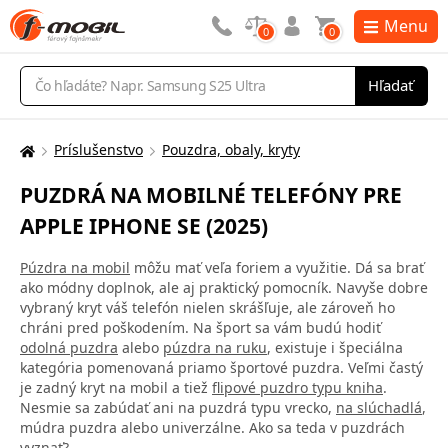
Menu
0
0
Vyhľadávanie
Hľadať
Príslušenstvo
Pouzdra, obaly, kryty
Tu
sa
PUZDRÁ NA MOBILNÉ TELEFÓNY PRE
nachádzate:
APPLE IPHONE SE (2025)
Púzdra na mobil
môžu mať veľa foriem a využitie. Dá sa brať
ako módny doplnok, ale aj praktický pomocník. Navyše dobre
vybraný kryt váš telefón nielen skrášľuje, ale zároveň ho
chráni pred poškodením. Na šport sa vám budú hodiť
odolná puzdra
alebo
púzdra na ruku
, existuje i špeciálna
kategória pomenovaná priamo športové puzdra. Veľmi častý
je zadný kryt na mobil a tiež
flipové puzdro typu kniha
.
Nesmie sa zabúdať ani na puzdrá typu vrecko,
na slúchadlá
,
múdra puzdra alebo univerzálne. Ako sa teda v puzdrách
vyznať?