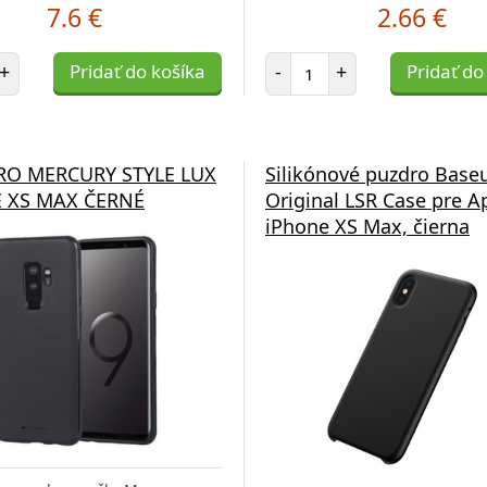
7.6 €
2.66 €
et položiek
Počet položiek
+
Pridať do košíka
-
+
Pridať do
O MERCURY STYLE LUX
Silikónové puzdro Base
 XS MAX ČERNÉ
Original LSR Case pre A
iPhone XS Max, čierna