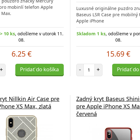
é pouzdro značky Mercury
 pro mobinlí telefon Apple
Luxusné originálne puzdro zn
 Max.
Baseus LSR Case pre mobilný 
Apple iPhone
> 10 ks
, odošleme v utorok 11.
Skladom 1 ks
, odošleme v po
08.
08.
6.25 €
15.69 €
et položiek
Počet položiek
+
Pridať do košíka
-
+
Pridať do
ryt Nillkin Air Case pre
Zadný kryt Baseus Shin
Phone XS Max, zlatá
pre Apple iPhone XS Ma
červená