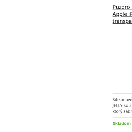
Puzdro 
Apple i
transpa
Silikóno
JELLY so 
ktorý zab
Skladom 