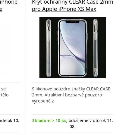
 iPhone
Kryt ochranný CLEAR Case 2mm
e
pro Apple iPhone XS Max
 se
Silikonové pouzdro značky CLEAR CASE
tělo
2mm. Atraktivní bezbarvé pouzdro
vyrobené z
ndelok 10.
Skladom > 10 ks
, odošleme v utorok 11.
08.