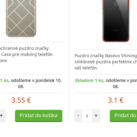
ochranné puzdro značky
ir Case pre mobilný telefón
Puzdro značky Baseus Shining
hone
silikónové puzdra perfektne c
váš telefón
1 ks
, odošleme v pondelok 10.
Skladom 1 ks
, odošleme v po
08.
08.
3.55 €
3.1 €
et položiek
Počet položiek
+
Pridať do košíka
-
+
Pridať do