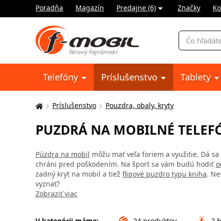
Poradňa
Magazín
Predajne (6)
Značky
Ko
Vyhľadávani
Telefóny
Príslušenstvo
Tablety
Príslušenstvo
Pouzdra, obaly, kryty
Tu
sa
PUZDRÁ NA MOBILNÉ TELEFÓ
nachádzate:
Púzdra na mobil
môžu mať veľa foriem a využitie. Dá sa 
chráni pred poškodením. Na šport sa vám budú hodiť
o
zadný kryt na mobil a tiež
flipové puzdro typu kniha
. Ne
vyznať?
Zobraziť viac
V kategórii máme:
24
produktov
2
h