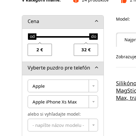
Model:
Cena
Najpr
Zobrazuje
Vyberte puzdro pre telefón
Silikóno
Apple
MagStic
Max, tr
Apple iPhone Xs Max
alebo si vyhľadajte model:
- napíšte názov modelu -