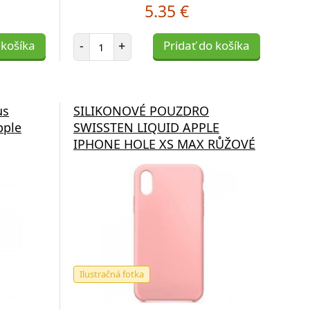
5.35 €
Počet položiek
 košíka
-
+
Pridať do košíka
us
SILIKONOVÉ POUZDRO
pple
SWISSTEN LIQUID APPLE
IPHONE HOLE XS MAX RŮŽOVÉ
Ilustračná fotka