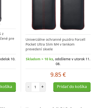
S z
rčené pre
Univerzálne ochranné puzdro Forcell
Pocket Ultra Slim M4 v tenkom
prevedení skvele
ndelok 10.
Skladom > 10 ks
, odošleme v utorok 11.
08.
9.85 €
Počet položiek
 košíka
-
+
Pridať do košíka