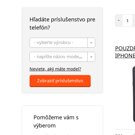
Poč
Hľadáte príslušenstvo pre
-
telefón?
- vyberte výrobcu -
POUZDR
IPHONE
- napíšte názov modelu -
Neviete, aký máte model?
Zobraziť príslušenstvo
Pomôžeme vám s
výberom