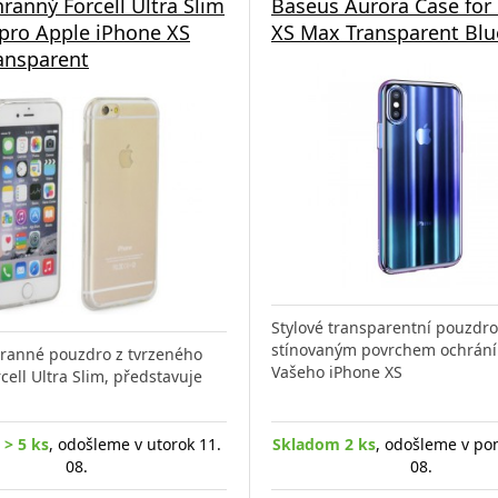
hranný Forcell Ultra Slim
Baseus Aurora Case for
pro Apple iPhone XS
XS Max Transparent Blu
ansparent
Stylové transparentní pouzdro
stínovaným povrchem ochrání 
ranné pouzdro z tvrzeného
Vašeho iPhone XS
cell Ultra Slim, představuje
> 5 ks
, odošleme v utorok 11.
Skladom 2 ks
, odošleme v po
08.
08.