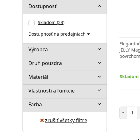
Dostupnosť
Skladom
(23)
Dostupnosť na predajniach
Elegantn
Výrobca
JELLY Mag
povrchom,
Druh pouzdra
Materiál
Skladom 
Vlastnosti a funkcie
Farba
Poč
-
zrušiť všetky filtre