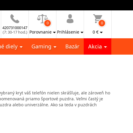
0
0
420731000147
Porovnanie
Prihlásenie
0
€
(7: 30-17 hod.)
é diely
Gaming
Bazár
Akcia
braný kryt váš telefón nielen skrášľuje, ale zároveň ho
a pomenovaná priamo športové puzdra. Veľmi častý je
uzdra alebo univerzálne. Ako sa teda v puzdrách