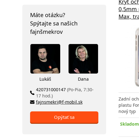
Kryt oc
0,5mm 
Máte otázku?
Max, tr
Spýtajte sa našich
fajnšmekrov
Lukáš
Dana
420731000147
(Po-Pia, 7:30-
17 hod.)
Zadní och
fajnsmekri@f-mobil.sk
plastu For
nový typ
Opýtať sa
Skladom 