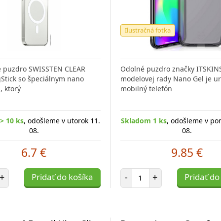
Ilustračná fotka
é puzdro SWISSTEN CLEAR
Odolné puzdro značky ITSKIN
Stick so špeciálnym nano
modelovej rady Nano Gel je u
 ktorý
mobilný telefón
> 10 ks
, odošleme v utorok 11.
Skladom 1 ks
, odošleme v po
08.
08.
6.7 €
9.85 €
et položiek
Počet položiek
+
Pridať do košíka
-
+
Pridať do