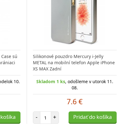
 Case sú
Silikonové pouzdro Mercury i-Jelly
hrániaci
METAL na mobilní telefon Apple iPhone
XS MAX Zadní
ndelok 10.
Skladom 1 ks
, odošleme v utorok 11.
08.
7.6 €
Počet položiek
 košíka
-
+
Pridať do košíka