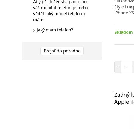
Silikonov
Aby příslušenství padlo pro
Style Lux
váš mobilní telefon je třeba
iPhone XS
vědět jaký model telefonu
máte.
Jaký mám telefon?
Skladom 
Prejsť do poradne
Poč
-
Zadný k
Apple i