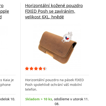
ro
Horizontální kožené pouzdro
pple
FIXED Posh se zavíráním,
d
velikost 6XL, hnědé
s Kaia je
Horizontální pouzdro na pásek FIXED
rtphone
Posh spolehlivě ochrání váš mobilní
telefon.
ndelok 10.
Skladom > 10 ks
, odošleme v utorok 11.
08.