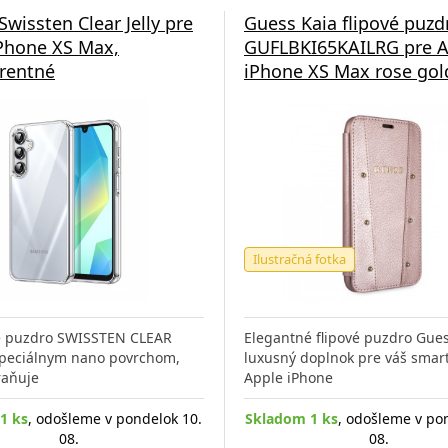
Swissten Clear Jelly pre
Guess Kaia flipové puzd
Phone XS Max,
GUFLBKI65KAILRG pre A
rentné
iPhone XS Max rose gol
Ilustračná fotka
vé puzdro SWISSTEN CLEAR
Elegantné flipové puzdro Gues
špeciálnym nano povrchom,
luxusný doplnok pre váš sma
raňuje
Apple iPhone
1 ks
, odošleme v pondelok 10.
Skladom 1 ks
, odošleme v po
08.
08.