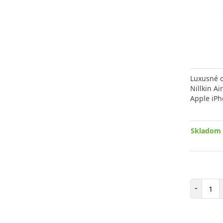
Luxusné 
Nillkin A
Apple iP
Skladom 
Poč
-