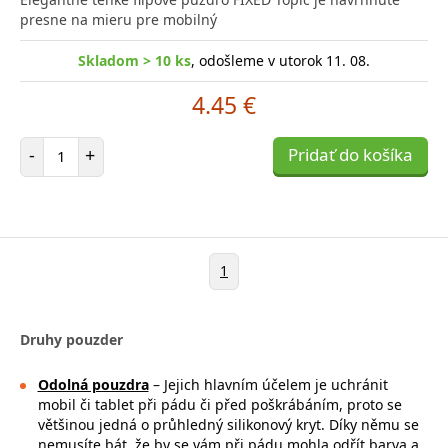
presne na mieru pre mobilný
Skladom > 10 ks
, odošleme v utorok 11. 08.
4.45 €
Počet položiek
-
+
Pridať do košíka
1
Druhy pouzder
Odolná pouzdra
– Jejich hlavním účelem je uchránit
mobil či tablet při pádu či před poškrábáním, proto se
většinou jedná o průhledný silikonový kryt. Díky němu se
nemusíte bát, že by se vám při pádu mohla
odřít barva a