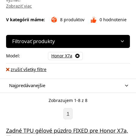
Zobraziť viac
V kategórii máme:
8
produktov
0
hodnotenie
Filtrovať produkty
Model:
Honor X7a
zrušiť všetky filtre
Najpredávanejšie
Zobrazujem 1-8 z 8
1
Zadné TPU gélové púzdro FIXED pre Honor X7a,