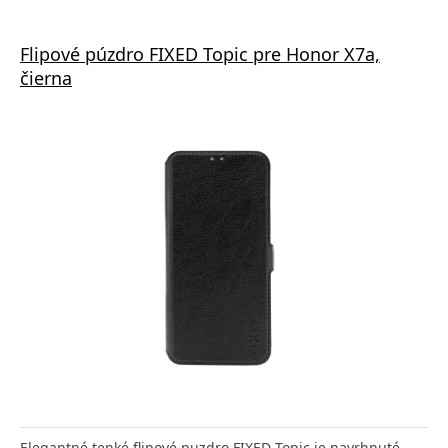
Flipové púzdro FIXED Topic pre Honor X7a,
čierna
Elegantné tenké flipové puzdro FIXED Topic je navrhnuté