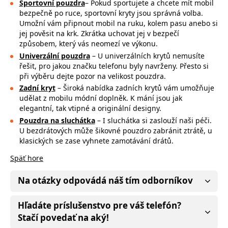
Sportovní pouzdra
– Pokud sportujete a chcete mít mobil
bezpečně po ruce,
sportovní kryty jsou správná volba.
Umožní vám připnout mobil na ruku, kolem pasu anebo si
jej pověsit na krk. Zkrátka uchovat jej v bezpečí
způsobem, který vás neomezí ve výkonu.
Univerzální pouzdra
– U univerzálních krytů nemusíte
řešit, pro jakou značku
telefonu byly navrženy. Přesto si
při výběru dejte pozor na
velikost pouzdra.
Zadní kryt
– Široká nabídka zadních krytů vám umožňuje
udělat z mobilu módní doplněk. K mání jsou jak
elegantní, tak vtipné a originální designy.
Pouzdra na sluchátka
– I sluchátka si zaslouží naši péči.
U bezdrátových může
šikovné pouzdro zabránit ztrátě, u
klasických se zase vyhnete zamotávání drátů.
Späť hore
Na otázky odpovádá náš tím odborníkov
Hľadáte príslušenstvo pre váš telefón?
Stačí povedať na aký!