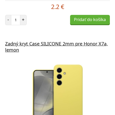
2.2 €
Počet položiek
-
+
Pridať do košíka
Zadný kryt Case SILICONE 2mm pre Honor X7a,
lemon