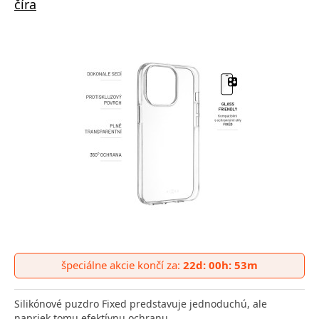
číra
špeciálne akcie končí za:
22d: 00h: 53m
Silikónové puzdro Fixed predstavuje jednoduchú, ale
napriek tomu efektívnu ochranu