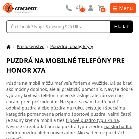
Menu
0
0
Vyhľadávanie
Hľadať
Príslušenstvo
Pouzdra, obaly, kryty
Tu
sa
PUZDRÁ NA MOBILNÉ TELEFÓNY PRE
nachádzate:
HONOR X7A
Púzdra na mobil
môžu mať veľa foriem a využitie. Dá sa brať
ako módny doplnok, ale aj praktický pomocník. Navyše dobre
vybraný kryt váš telefón nielen skrášľuje, ale zároveň ho
chráni pred poškodením. Na šport sa vám budú hodiť
odolná puzdra
alebo
púzdra na ruku
, existuje i špeciálna
kategória pomenovaná priamo športové puzdra. Veľmi častý
je zadný kryt na mobil a tiež
flipové puzdro typu kniha
.
Nesmie sa zabúdať ani na puzdrá typu vrecko,
na slúchadlá
,
múdra puzdra alebo univerzálne. Ako sa teda v puzdrách
vyznať?