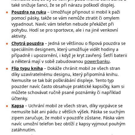
také snižuje šanci, že se při nárazu poškodí displej.
Pouzdra na ruku
– Umožňuje připnout si mobil k paži
pomocí pásky, takže se
vám nemůže ztratit či omylem
vypadnout. Navíc vám telefon nebude překážet při
pohybu. Hodí se pro sportovce, ale i na jiné venkovní
aktivity.
Chytrá pouzdra
– Jedná se většinou o flipová pouzdra se
speciálním designem, který umožňuje vidět hodiny a
případně i upozornění, i když je kryt zavřený. Šetří baterii
a některá mají v sobě zabudovanou
powerbanku
.
Flip typu kniha
– Dokáže chránit mobil ze všech stran
díky uzavíratelnému designu, který připomíná knihu.
Nemusíte se tak bát poškrábání displeje. Tento typ
pouzder navíc často obsahuje praktické kapsičky, kam si
můžete schovávat ručně psané poznámky či například
účtenky.
Kapsa
– Uchrání mobil ze všech stran, díky vycpávce se
nemusíte bát ani pádu z větších výšek. Páska se suchým
zipem zaručuje, že mobil v pouzdře zůstane. Páska vám
navíc umožní telefon bez obtíží z kapsy vyjmout pouhým
zatáhnutím.