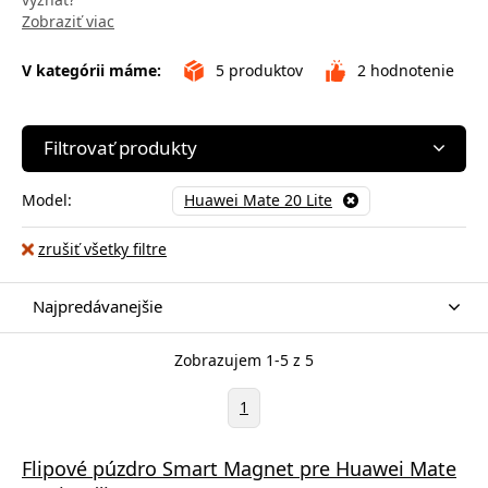
Zobraziť viac
V kategórii máme:
5
produktov
2
hodnotenie
Filtrovať produkty
Model:
Huawei Mate 20 Lite
zrušiť všetky filtre
Najpredávanejšie
Zobrazujem 1-5 z 5
1
Flipové púzdro Smart Magnet pre Huawei Mate