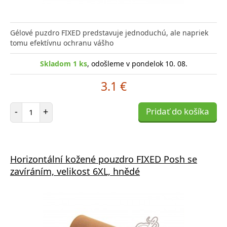
Gélové puzdro FIXED predstavuje jednoduchú, ale napriek
tomu efektívnu ochranu vášho
Skladom 1 ks
, odošleme v pondelok 10. 08.
3.1 €
Počet položiek
-
+
Pridať do košíka
Horizontální kožené pouzdro FIXED Posh se
zavíráním, velikost 6XL, hnědé