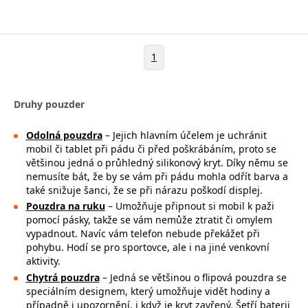
1
Druhy pouzder
Odolná pouzdra
– Jejich hlavním účelem je uchránit
mobil či tablet při pádu či před poškrábáním, proto se
většinou jedná o průhledný silikonový kryt. Díky němu se
nemusíte bát, že by se vám při pádu mohla
odřít barva a
také snižuje šanci, že se při nárazu poškodí displej.
Pouzdra na ruku
– Umožňuje připnout si mobil k paži
pomocí pásky, takže se
vám nemůže ztratit či omylem
vypadnout. Navíc vám telefon nebude překážet při
pohybu. Hodí se pro sportovce, ale i na jiné venkovní
aktivity.
Chytrá pouzdra
– Jedná se většinou o flipová pouzdra se
speciálním designem, který umožňuje vidět hodiny a
případně i upozornění, i když je kryt zavřený. Šetří baterii