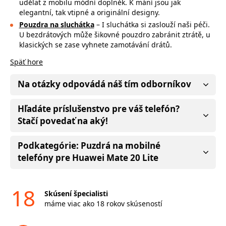
udělat z mobilu módní doplněk. K mání jsou jak
elegantní, tak vtipné a originální designy.
Pouzdra na sluchátka
– I sluchátka si zaslouží naši péči.
U bezdrátových může
šikovné pouzdro zabránit ztrátě, u
klasických se zase vyhnete zamotávání drátů.
Späť hore
Na otázky odpovádá náš tím odborníkov
Hľadáte príslušenstvo pre váš telefón?
Stačí povedať na aký!
Podkategórie: Puzdrá na mobilné
telefóny pre Huawei Mate 20 Lite
18
Skúsení špecialisti
máme viac ako 18 rokov skúseností