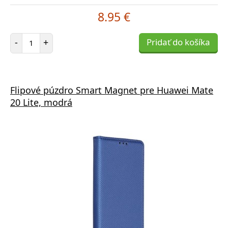
8.95 €
Počet položiek
-
+
Pridať do košíka
Flipové púzdro Smart Magnet pre Huawei Mate
20 Lite, modrá