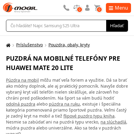
Menu
0
0
Vyhľadávanie
Hľadať
Príslušenstvo
Pouzdra, obaly, kryty
Tu
sa
PUZDRÁ NA MOBILNÉ TELEFÓNY PRE
nachádzate:
HUAWEI MATE 20 LITE
Púzdra na mobil
môžu mať veľa foriem a využitie. Dá sa brať
ako módny doplnok, ale aj praktický pomocník. Navyše dobre
vybraný kryt váš telefón nielen skrášľuje, ale zároveň ho
chráni pred poškodením. Na šport sa vám budú hodiť
odolná puzdra
alebo
púzdra na ruku
, existuje i špeciálna
kategória pomenovaná priamo športové puzdra. Veľmi častý
je zadný kryt na mobil a tiež
flipové puzdro typu kniha
.
Nesmie sa zabúdať ani na puzdrá typu vrecko,
na slúchadlá
,
múdra puzdra alebo univerzálne. Ako sa teda v puzdrách
vyznať?