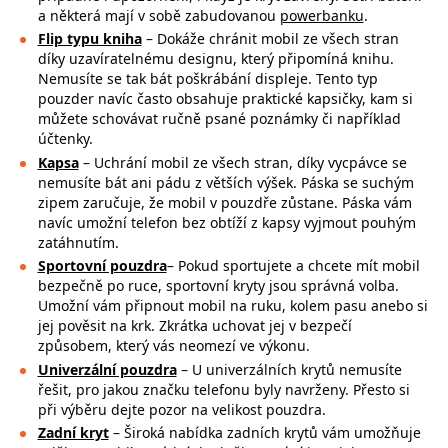
a některá mají v sobě zabudovanou
powerbanku
.
Flip typu kniha
– Dokáže chránit mobil ze všech stran
díky uzavíratelnému designu, který připomíná knihu.
Nemusíte se tak bát poškrábání displeje. Tento typ
pouzder navíc často obsahuje praktické kapsičky, kam si
můžete schovávat ručně psané poznámky či například
účtenky.
Kapsa
– Uchrání mobil ze všech stran, díky vycpávce se
nemusíte bát ani pádu z větších výšek. Páska se suchým
zipem zaručuje, že mobil v pouzdře zůstane. Páska vám
navíc umožní telefon bez obtíží z kapsy vyjmout pouhým
zatáhnutím.
Sportovní pouzdra
– Pokud sportujete a chcete mít mobil
bezpečně po ruce,
sportovní kryty jsou správná volba.
Umožní vám připnout mobil na ruku, kolem pasu anebo si
jej pověsit na krk. Zkrátka uchovat jej v bezpečí
způsobem, který vás neomezí ve výkonu.
Univerzální pouzdra
– U univerzálních krytů nemusíte
řešit, pro jakou značku
telefonu byly navrženy. Přesto si
při výběru dejte pozor na
velikost pouzdra.
Zadní kryt
– Široká nabídka zadních krytů vám umožňuje