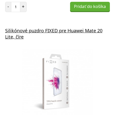
Počet položiek
-
+
Pridať do košíka
Silikónové puzdro FIXED pre Huawei Mate 20
Lite, číre