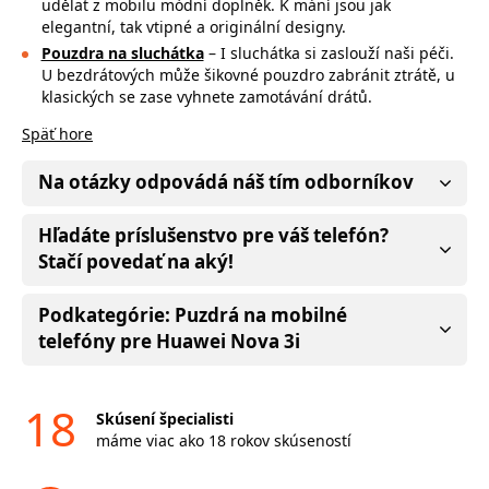
udělat z mobilu módní doplněk. K mání jsou jak
elegantní, tak vtipné a originální designy.
Pouzdra na sluchátka
– I sluchátka si zaslouží naši péči.
U bezdrátových může
šikovné pouzdro zabránit ztrátě, u
klasických se zase vyhnete zamotávání drátů.
Späť hore
Na otázky odpovádá náš tím odborníkov
Hľadáte príslušenstvo pre váš telefón?
Stačí povedať na aký!
Podkategórie: Puzdrá na mobilné
telefóny pre Huawei Nova 3i
18
Skúsení špecialisti
máme viac ako 18 rokov skúseností