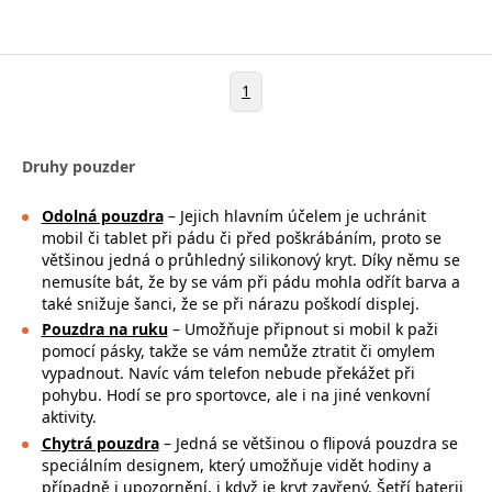
1
Druhy pouzder
Odolná pouzdra
– Jejich hlavním účelem je uchránit
mobil či tablet při pádu či před poškrábáním, proto se
většinou jedná o průhledný silikonový kryt. Díky němu se
nemusíte bát, že by se vám při pádu mohla
odřít barva a
také snižuje šanci, že se při nárazu poškodí displej.
Pouzdra na ruku
– Umožňuje připnout si mobil k paži
pomocí pásky, takže se
vám nemůže ztratit či omylem
vypadnout. Navíc vám telefon nebude překážet při
pohybu. Hodí se pro sportovce, ale i na jiné venkovní
aktivity.
Chytrá pouzdra
– Jedná se většinou o flipová pouzdra se
speciálním designem, který umožňuje vidět hodiny a
případně i upozornění, i když je kryt zavřený. Šetří baterii