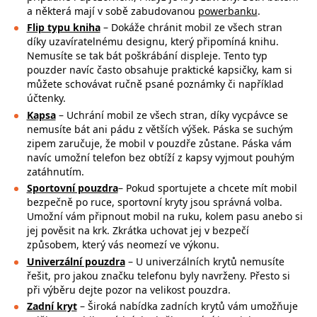
a některá mají v sobě zabudovanou
powerbanku
.
Flip typu kniha
– Dokáže chránit mobil ze všech stran
díky uzavíratelnému designu, který připomíná knihu.
Nemusíte se tak bát poškrábání displeje. Tento typ
pouzder navíc často obsahuje praktické kapsičky, kam si
můžete schovávat ručně psané poznámky či například
účtenky.
Kapsa
– Uchrání mobil ze všech stran, díky vycpávce se
nemusíte bát ani pádu z větších výšek. Páska se suchým
zipem zaručuje, že mobil v pouzdře zůstane. Páska vám
navíc umožní telefon bez obtíží z kapsy vyjmout pouhým
zatáhnutím.
Sportovní pouzdra
– Pokud sportujete a chcete mít mobil
bezpečně po ruce,
sportovní kryty jsou správná volba.
Umožní vám připnout mobil na ruku, kolem pasu anebo si
jej pověsit na krk. Zkrátka uchovat jej v bezpečí
způsobem, který vás neomezí ve výkonu.
Univerzální pouzdra
– U univerzálních krytů nemusíte
řešit, pro jakou značku
telefonu byly navrženy. Přesto si
při výběru dejte pozor na
velikost pouzdra.
Zadní kryt
– Široká nabídka zadních krytů vám umožňuje