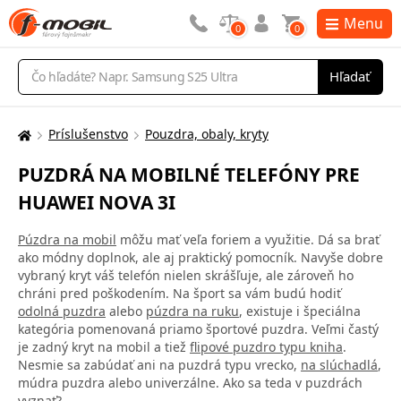
Menu
0
0
Vyhľadávanie
Hľadať
Príslušenstvo
Pouzdra, obaly, kryty
Tu
sa
PUZDRÁ NA MOBILNÉ TELEFÓNY PRE
nachádzate:
HUAWEI NOVA 3I
Púzdra na mobil
môžu mať veľa foriem a využitie. Dá sa brať
ako módny doplnok, ale aj praktický pomocník. Navyše dobre
vybraný kryt váš telefón nielen skrášľuje, ale zároveň ho
chráni pred poškodením. Na šport sa vám budú hodiť
odolná puzdra
alebo
púzdra na ruku
, existuje i špeciálna
kategória pomenovaná priamo športové puzdra. Veľmi častý
je zadný kryt na mobil a tiež
flipové puzdro typu kniha
.
Nesmie sa zabúdať ani na puzdrá typu vrecko,
na slúchadlá
,
múdra puzdra alebo univerzálne. Ako sa teda v puzdrách
vyznať?