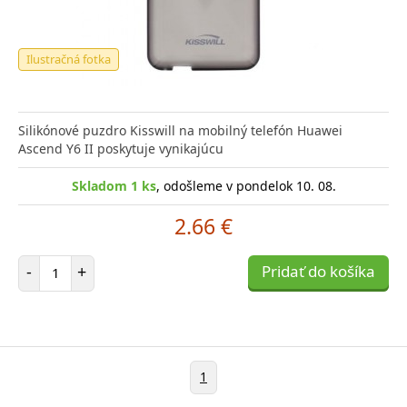
Ilustračná fotka
Silikónové puzdro Kisswill na mobilný telefón Huawei
Ascend Y6 II poskytuje vynikajúcu
Skladom 1 ks
, odošleme v pondelok 10. 08.
2.66 €
Počet položiek
-
+
Pridať do košíka
1