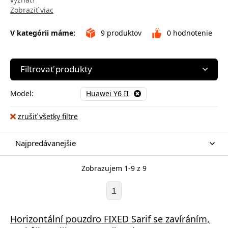
Zobraziť viac
V kategórii máme:
9
produktov
0
hodnotenie
Filtrovať produkty
Model:
Huawei Y6 II
zrušiť všetky filtre
Najpredávanejšie
Zobrazujem 1-9 z 9
1
Horizontální pouzdro FIXED Sarif se zavíráním,