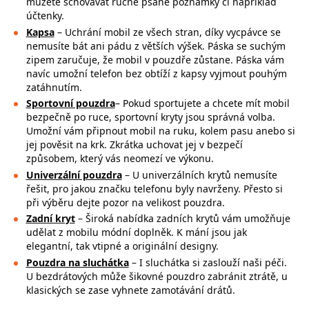
můžete schovávat ručně psané poznámky či například
účtenky.
Kapsa
– Uchrání mobil ze všech stran, díky vycpávce se
nemusíte bát ani pádu z větších výšek. Páska se suchým
zipem zaručuje, že mobil v pouzdře zůstane. Páska vám
navíc umožní telefon bez obtíží z kapsy vyjmout pouhým
zatáhnutím.
Sportovní pouzdra
– Pokud sportujete a chcete mít mobil
bezpečně po ruce,
sportovní kryty jsou správná volba.
Umožní vám připnout mobil na ruku, kolem pasu anebo si
jej pověsit na krk. Zkrátka uchovat jej v bezpečí
způsobem, který vás neomezí ve výkonu.
Univerzální pouzdra
– U univerzálních krytů nemusíte
řešit, pro jakou značku
telefonu byly navrženy. Přesto si
při výběru dejte pozor na
velikost pouzdra.
Zadní kryt
– Široká nabídka zadních krytů vám umožňuje
udělat z mobilu módní doplněk. K mání jsou jak
elegantní, tak vtipné a originální designy.
Pouzdra na sluchátka
– I sluchátka si zaslouží naši péči.
U bezdrátových může
šikovné pouzdro zabránit ztrátě, u
klasických se zase vyhnete zamotávání drátů.