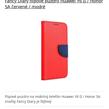
Fancy Diary flipové puzdro Huawei Y6 II / Honor
5A červené / modré
Flipové puzdro na mobilný telefón Huawei Y6 II / Honor 5A
značky Fancy Diary je štýlový