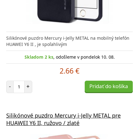
Silikónové puzdro Mercury i-Jelly METAL na mobilný telefón
HUAWEI Y6 II , je spoľahlivým
Skladom 2 ks
, odošleme v pondelok 10. 08.
2.66 €
Počet položiek
-
+
Pridať do košíka
Silikónové puzdro Mercury i-Jelly METAL pre
HUAWEI Y6 II, ružovo / zlaté