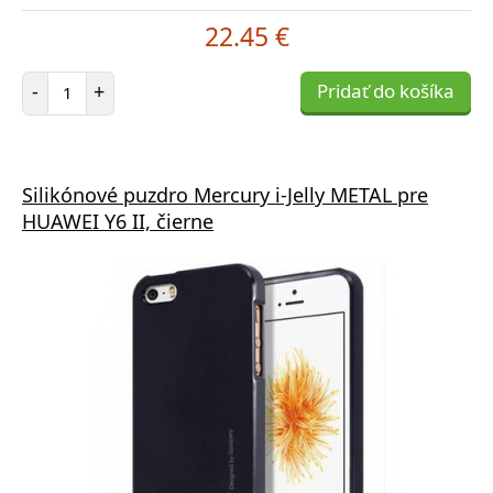
22.45 €
Počet položiek
-
+
Pridať do košíka
Silikónové puzdro Mercury i-Jelly METAL pre
HUAWEI Y6 II, čierne