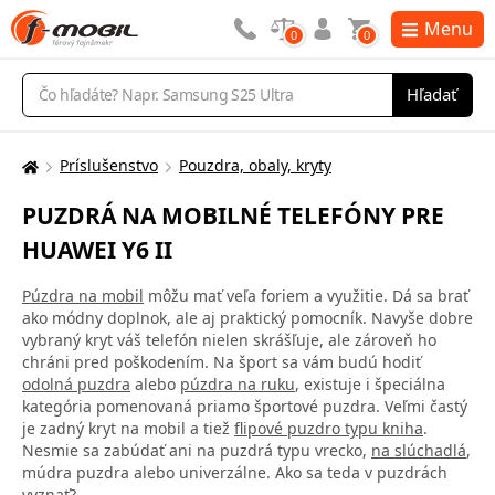
Menu
0
0
Vyhľadávanie
Hľadať
Príslušenstvo
Pouzdra, obaly, kryty
Tu
sa
PUZDRÁ NA MOBILNÉ TELEFÓNY PRE
nachádzate:
HUAWEI Y6 II
Púzdra na mobil
môžu mať veľa foriem a využitie. Dá sa brať
ako módny doplnok, ale aj praktický pomocník. Navyše dobre
vybraný kryt váš telefón nielen skrášľuje, ale zároveň ho
chráni pred poškodením. Na šport sa vám budú hodiť
odolná puzdra
alebo
púzdra na ruku
, existuje i špeciálna
kategória pomenovaná priamo športové puzdra. Veľmi častý
je zadný kryt na mobil a tiež
flipové puzdro typu kniha
.
Nesmie sa zabúdať ani na puzdrá typu vrecko,
na slúchadlá
,
múdra puzdra alebo univerzálne. Ako sa teda v puzdrách
vyznať?