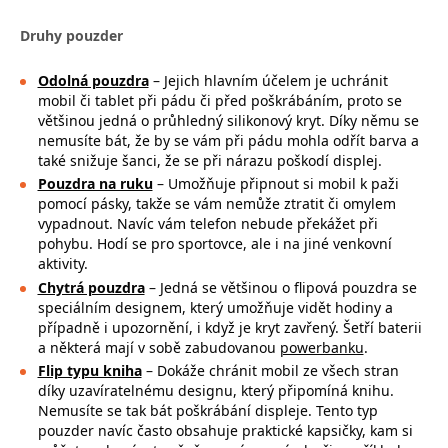
Druhy pouzder
Odolná pouzdra
– Jejich hlavním účelem je uchránit
mobil či tablet při pádu či před poškrábáním, proto se
většinou jedná o průhledný silikonový kryt. Díky němu se
nemusíte bát, že by se vám při pádu mohla
odřít barva a
také snižuje šanci, že se při nárazu poškodí displej.
Pouzdra na ruku
– Umožňuje připnout si mobil k paži
pomocí pásky, takže se
vám nemůže ztratit či omylem
vypadnout. Navíc vám telefon nebude překážet při
pohybu. Hodí se pro sportovce, ale i na jiné venkovní
aktivity.
Chytrá pouzdra
– Jedná se většinou o flipová pouzdra se
speciálním designem, který umožňuje vidět hodiny a
případně i upozornění, i když je kryt zavřený. Šetří baterii
a některá mají v sobě zabudovanou
powerbanku
.
Flip typu kniha
– Dokáže chránit mobil ze všech stran
díky uzavíratelnému designu, který připomíná knihu.
Nemusíte se tak bát poškrábání displeje. Tento typ
pouzder navíc často obsahuje praktické kapsičky, kam si