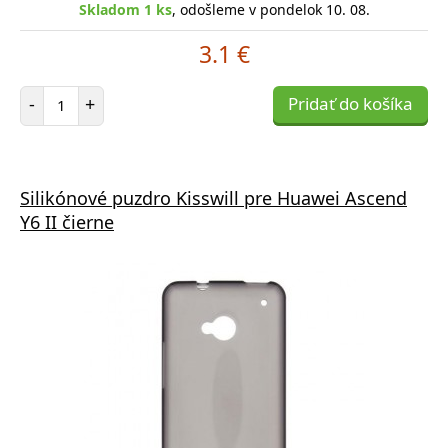
Skladom 1 ks
, odošleme v pondelok 10. 08.
3.1 €
Počet položiek
-
+
Pridať do košíka
Silikónové puzdro Kisswill pre Huawei Ascend
Y6 II čierne