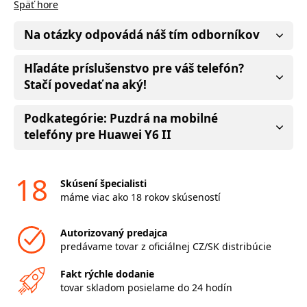
Späť hore
Na otázky odpovádá náš tím odborníkov
Hľadáte príslušenstvo pre váš telefón?
Stačí povedať na aký!
Podkategórie: Puzdrá na mobilné
telefóny pre Huawei Y6 II
18
Skúsení špecialisti
máme viac ako 18 rokov skúseností
Autorizovaný predajca
predávame tovar z oficiálnej CZ/SK distribúcie
Fakt rýchle dodanie
tovar skladom posielame do 24 hodín