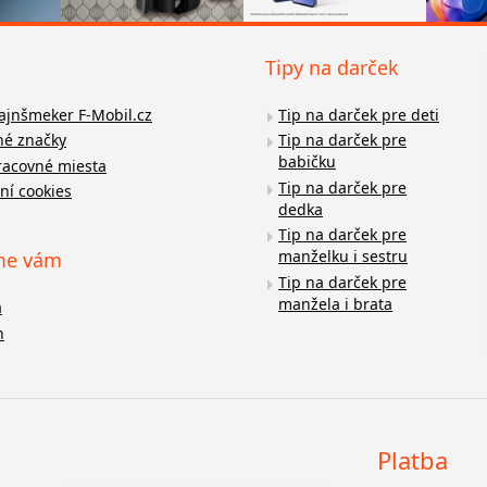
Tipy na darček
fajnšmeker F-Mobil.cz
Tip na darček pre deti
é značky
Tip na darček pre
babičku
racovné miesta
Tip na darček pre
ní cookies
dedka
Tip na darček pre
manželku i sestru
me vám
Tip na darček pre
manžela i brata
a
n
Platba