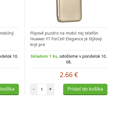
 mobilný
Flipové puzdro na mobil nej telefón
Huawei Y7 ForCell Elegance je štýlový
kryt pre
ndelok 10.
Skladom 1 ks
, odošleme v pondelok 10.
08.
2.66 €
Počet položiek
 košíka
-
+
Pridať do košíka