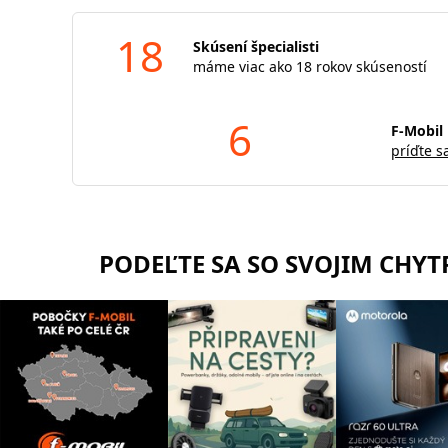
18
Skúsení špecialisti
máme viac ako 18 rokov skúseností
6
F-Mobil 
príďte s
PODEĽTE SA SO SVOJIM CHY