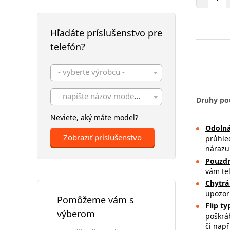
Hľadáte príslušenstvo pre
telefón?
- vyberte výrobcu -
- napíšte názov modelu -
Druhy po
Neviete, aký máte model?
Odolná
Zobraziť príslušenstvo
průhle
nárazu 
Pouzdr
vám tel
Chytrá
upozorn
Pomôžeme vám s
Flip t
výberom
poškrá
či např