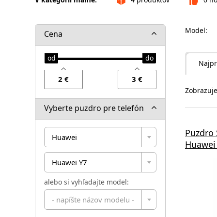
Model:
Cena
Najpr
Zobrazuje
Vyberte puzdro pre telefón
Puzdro 
Huawei
Huawei 
Huawei Y7
alebo si vyhľadajte model:
- napíšte názov modelu -