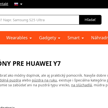
ntakt
e
Hľadať
Wearables
Gadgety
Smart
Náhradn
ÓNY PRE HUAWEI Y7
brať ako módny doplnok, ale aj praktický pomocník. Navyše dobre vy
dolná puzdra
alebo
púzdra na ruku
, existuje i špeciálna kategóri
smie sa zabúdať ani na puzdrá typu vrecko,
na slúchadlá
, múdra p
dnotenie