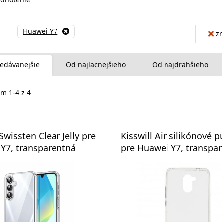
Huawei Y7
zr
edávanejšie
Od najlacnejšieho
Od najdrahšieho
m 1-4 z 4
Swissten Clear Jelly pre
Kisswill Air silikónové 
Y7, transparentná
pre Huawei Y7, transpa