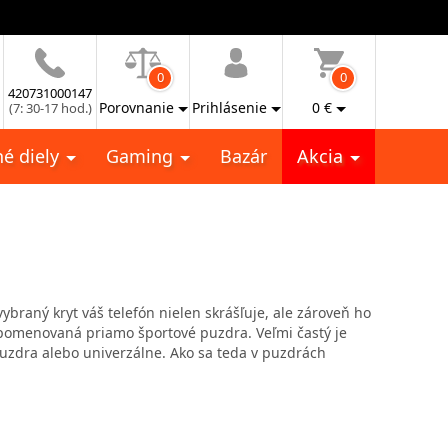
0
0
420731000147
Porovnanie
Prihlásenie
0
€
(7: 30-17 hod.)
é diely
Gaming
Bazár
Akcia
braný kryt váš telefón nielen skrášľuje, ale zároveň ho
a pomenovaná priamo športové puzdra. Veľmi častý je
uzdra alebo univerzálne. Ako sa teda v puzdrách