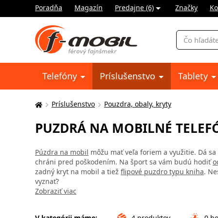
Poradňa
Magazín
Predajne (6)
Značky
Ko
Vyhľadávani
Telefóny
Príslušenstvo
Tablety
Príslušenstvo
Pouzdra, obaly, kryty
Tu
sa
PUZDRÁ NA MOBILNÉ TELEF
nachádzate:
Púzdra na mobil
môžu mať veľa foriem a využitie. Dá sa 
chráni pred poškodením. Na šport sa vám budú hodiť
o
zadný kryt na mobil a tiež
flipové puzdro typu kniha
. Ne
vyznať?
Zobraziť viac
V kategórii máme:
4
produktov
0
ho