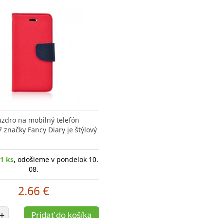
uzdro na mobilný telefón
 značky Fancy Diary je štýlový
1 ks
, odošleme v pondelok 10.
08.
2.66 €
et položiek
+
Pridať do košíka