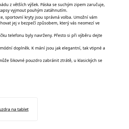
pádu z větších výšek. Páska se suchým zipem zaručuje,
z kapsy vyjmout pouhým zatáhnutím.
ce,
sportovní kryty jsou správná volba. Umožní vám
chovat jej v bezpečí způsobem, který vás neomezí ve
načku
telefonu byly navrženy. Přesto si při výběru dejte
ódní doplněk. K mání jsou jak elegantní, tak vtipné a
h může
šikovné pouzdro zabránit ztrátě, u klasických se
uzdra na tablet