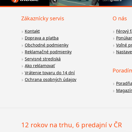
Zákaznícky servis
O nás
Kontakt
Férový 
Doprava a platba
Ponúkan
Obchodné podmienky
Voľné p
Reklamačné podmienky
Nastave
Servisné strediská
Ako reklamovať
Poradí
Vrátenie tovaru do 14 dní
Ochrana osobných údajov
Poradň
Magazí
12 rokov na trhu, 6 predajní v ČR