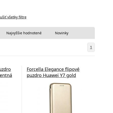
ušiť všetky filtre
Najvyššie hodnotené
Novinky
1
puzdro
Forcella Elegance flipové
rentná
puzdro Huawei Y7 gold