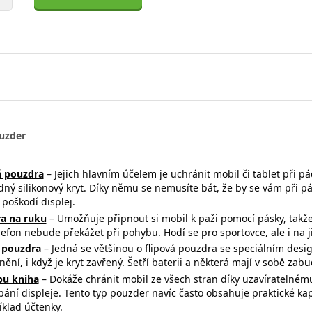
uzder
 pouzdra
– Jejich hlavním účelem je uchránit mobil či tablet při p
dný silikonový kryt. Díky němu se nemusíte bát, že by se vám při 
poškodí displej.
a na ruku
– Umožňuje připnout si mobil k paži pomocí pásky, takž
efon nebude překážet při pohybu. Hodí se pro sportovce, ale i na ji
 pouzdra
– Jedná se většinou o flipová pouzdra se speciálním desi
ění, i když je kryt zavřený. Šetří baterii a některá mají v sobě za
ypu kniha
– Dokáže chránit mobil ze všech stran díky uzavíratelném
bání displeje. Tento typ pouzder navíc často obsahuje praktické k
íklad účtenky.