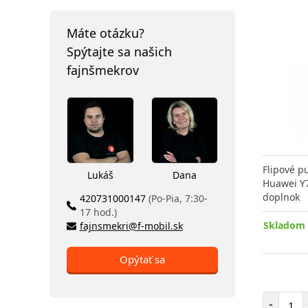
Máte otázku?
Spýtajte sa našich
fajnšmekrov
Flipové p
Lukáš
Dana
Huawei Y7
doplnok
420731000147
(Po-Pia, 7:30-
17 hod.)
Skladom 
fajnsmekri@f-mobil.sk
Opýtať sa
Poč
-