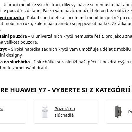
 Uchrání mobil ze všech stran, díky vycpávce se nemusíte bát ani 
il v pouzdře zůstane. Páska vám navíc umožní telefon bez obtíží 
vní pouzdra
– Pokud sportujete a chcete mít mobil bezpečně po ru
t mobil na ruku, kolem pasu anebo si jej pověsit na krk. Zkrátka u
.
zální pouzdra
– U univerzálních krytů nemusíte řešit, pro jakou z
na
velikost pouzdra.
kryt
– Široká nabídka zadních krytů vám umožňuje udělat z mobilu m
lní designy.
a na sluchátka
– I sluchátka si zaslouží naši péči. U bezdrátovýc
yhnete zamotávání drátů.
E HUAWEI Y7 - VYBERTE SI Z KATEGÓRIÍ
za
Puzdrá na
P
slúchadlá