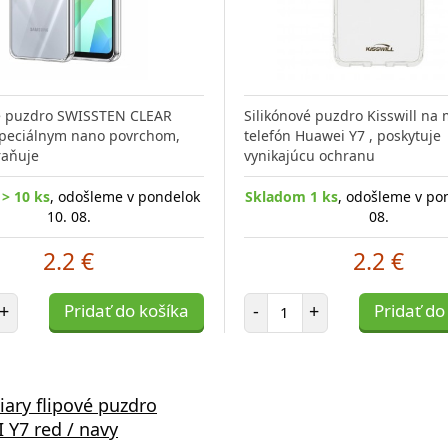
vé puzdro SWISSTEN CLEAR
Silikónové puzdro Kisswill na
špeciálnym nano povrchom,
telefón Huawei Y7 , poskytuje
raňuje
vynikajúcu ochranu
> 10 ks
, odošleme v pondelok
Skladom 1 ks
, odošleme v po
10. 08.
08.
2.2 €
2.2 €
et položiek
Počet položiek
+
Pridať do košíka
-
+
Pridať do
iary flipové puzdro
Y7 red / navy