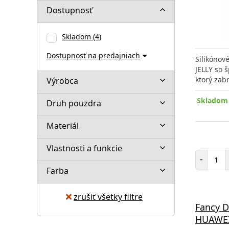
Dostupnosť
Skladom
(4)
Dostupnosť na predajniach
Silikóno
JELLY so 
ktorý zab
Výrobca
Skladom 
Druh pouzdra
Materiál
Vlastnosti a funkcie
Poč
-
Farba
zrušiť všetky filtre
Fancy D
HUAWEI 