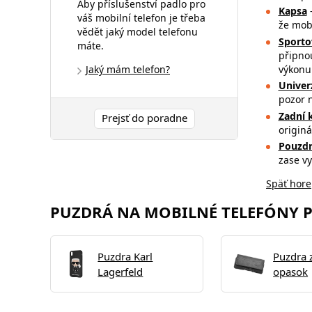
Aby příslušenství padlo pro
Kapsa
–
váš mobilní telefon je třeba
že mob
vědět jaký model telefonu
Sporto
máte.
připnou
Jaký mám telefon?
výkonu
Univer
pozor 
Zadní 
Prejsť do poradne
originá
Pouzdr
zase v
Späť hore
PUZDRÁ NA MOBILNÉ TELEFÓNY PR
Puzdra Karl
Puzdra 
Lagerfeld
opasok