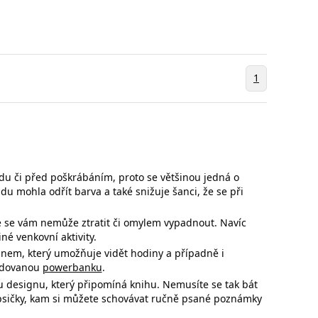
1
ádu či před poškrábáním, proto se většinou jedná o
pádu mohla
odřít barva a také snižuje šanci, že se při
e se
vám nemůže ztratit či omylem vypadnout. Navíc
né venkovní aktivity.
gnem, který umožňuje vidět hodiny a případně i
budovanou
powerbanku
.
u designu, který připomíná knihu. Nemusíte se tak bát
apsičky, kam si můžete schovávat ručně psané poznámky