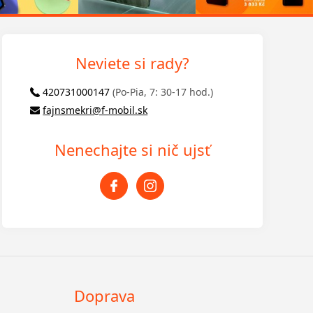
Neviete si rady?
420731000147
(Po-Pia, 7: 30-17 hod.)
fajnsmekri@f-mobil.sk
Nenechajte si nič ujsť
Doprava