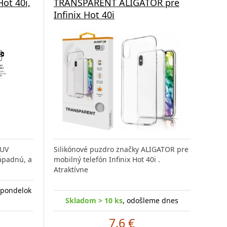
Hot 40i,
TRANSPARENT ALIGATOR pre
Infinix Hot 40i
iUV
Silikónové puzdro značky ALIGATOR pre
ápadnú, a
mobilný telefón Infinix Hot 40i .
Atraktívne
 pondelok
Skladom > 10 ks
, odošleme dnes
7.6 €