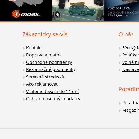
Zákaznícky servis
O nás
Kontakt
Férový 
Doprava a platba
Ponúkan
Obchodné podmienky
Voľné p
Reklamačné podmienky
Nastave
Servisné strediská
Ako reklamovať
Poradí
Vrátenie tovaru do 14 dní
Ochrana osobných údajov
Poradň
Magazí