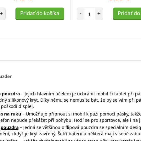
et položiek
Počet položiek
+
Pridať do košíka
-
+
Pridať do
uzder
 pouzdra
– Jejich hlavním účelem je uchránit mobil či tablet při p
dný silikonový kryt. Díky němu se nemusíte bát, že by se vám při 
poškodí displej.
a na ruku
– Umožňuje připnout si mobil k paži pomocí pásky, takž
efon nebude překážet při pohybu. Hodí se pro sportovce, ale i na ji
 pouzdra
– Jedná se většinou o flipová pouzdra se speciálním desi
ění, i když je kryt zavřený. Šetří baterii a některá mají v sobě za