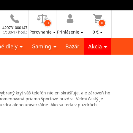
0
0
420731000147
Porovnanie
Prihlásenie
0
€
(7: 30-17 hod.)
é diely
Gaming
Bazár
Akcia
braný kryt váš telefón nielen skrášľuje, ale zároveň ho
a pomenovaná priamo športové puzdra. Veľmi častý je
uzdra alebo univerzálne. Ako sa teda v puzdrách