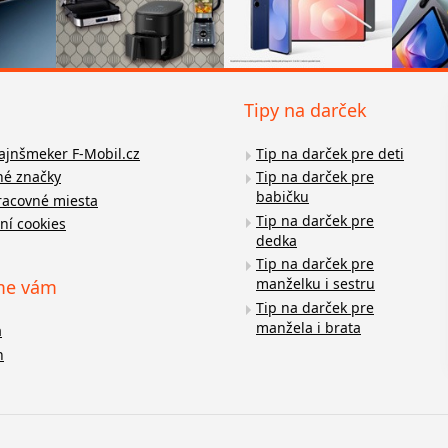
Tipy na darček
fajnšmeker F-Mobil.cz
Tip na darček pre deti
é značky
Tip na darček pre
babičku
racovné miesta
Tip na darček pre
ní cookies
dedka
Tip na darček pre
manželku i sestru
me vám
Tip na darček pre
manžela i brata
a
n