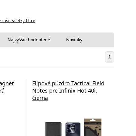
zrušiť všetky filtre
Najvyššie hodnotené
Novinky
1
agnet
Flipové púzdro Tactical Field
rá
Notes pre Infinix Hot 40i,
čierna