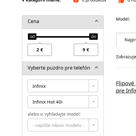
Model:
Cena
Najpr
Zobrazuje
Vyberte puzdro pre telefón
Flipové
Infinix
pre Infi
Infinix Hot 40i
alebo si vyhľadajte model:
- napíšte názov modelu -