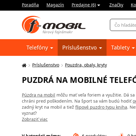
Poradňa
Magazín
Predajne (6)
Značky
Ko
Vyhľadávani
Telefóny
Príslušenstvo
Tablety
Príslušenstvo
Pouzdra, obaly, kryty
Tu
sa
PUZDRÁ NA MOBILNÉ TELEFÓ
nachádzate:
Púzdra na mobil
môžu mať veľa foriem a využitie. Dá sa 
chráni pred poškodením. Na šport sa vám budú hodiť
o
zadný kryt na mobil a tiež
flipové puzdro typu kniha
. Ne
vyznať?
Zobraziť viac
V kategórii máme:
6
produktov
0
ho