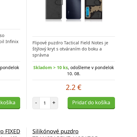
so
l Infinix
Flipové puzdro Tactical Field Notes je
štýlový kryt s otváraním do boku a
správna
 pondelok
Skladom > 10 ks
, odošleme v pondelok
10. 08.
2.2 €
Počet položiek
 košíka
-
+
Pridať do košíka
ro FIXED
Silikónové puzdro