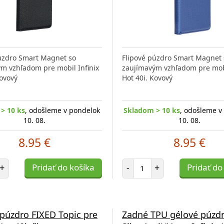
úzdro Smart Magnet so
Flipové púzdro Smart Magnet 
m vzhľadom pre mobil Infinix
zaujímavým vzhľadom pre mobi
Kovový
Hot 40i. Kovový
> 10 ks
, odošleme v pondelok
Skladom > 10 ks
, odošleme v
10. 08.
10. 08.
8.95 €
8.95 €
et položiek
Počet položiek
+
Pridať do košíka
-
+
Pridať do
 púzdro FIXED Topic pre
Zadné TPU gélové púzd