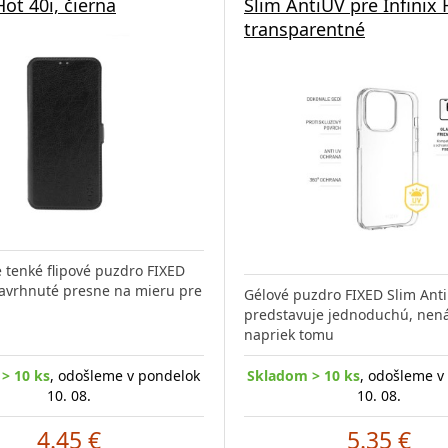
Hot 40i, čierna
Slim AntiUV pre Infinix 
transparentné
 tenké flipové puzdro FIXED
navrhnuté presne na mieru pre
Gélové puzdro FIXED Slim Ant
predstavuje jednoduchú, nen
napriek tomu
> 10 ks
, odošleme v pondelok
Skladom > 10 ks
, odošleme v
10. 08.
10. 08.
4.45 €
5.35 €