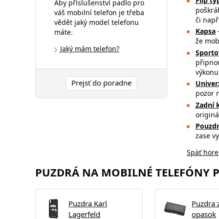
Flip t
Aby příslušenství padlo pro
poškrá
váš mobilní telefon je třeba
či např
vědět jaký model telefonu
Kapsa
–
máte.
že mob
Jaký mám telefon?
Sporto
připnou
výkonu
Prejsť do poradne
Univer
pozor 
Zadní 
originá
Pouzdr
zase v
Späť hore
PUZDRÁ NA MOBILNÉ TELEFÓNY PRE
Puzdra Karl
Puzdra 
Lagerfeld
opasok