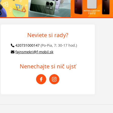
Neviete si rady?
420731000147
(Po-Pia, 7: 30-17 hod.)
fajnsmekri@f-mobil.sk
Nenechajte si nič ujsť