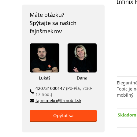
Infinix 
Máte otázku?
Spýtajte sa našich
fajnšmekrov
Lukáš
Dana
Elegantné
420731000147
(Po-Pia, 7:30-
Topic je 
17 hod.)
mobilný
fajnsmekri@f-mobil.sk
Skladom 
Opýtať sa