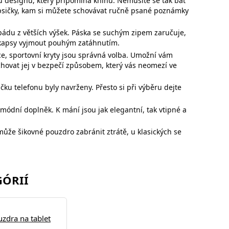
u designu, který připomíná knihu. Nemusíte se tak bát
apsičky, kam si můžete schovávat ručně psané poznámky
pádu z větších výšek. Páska se suchým zipem zaručuje,
z kapsy vyjmout pouhým zatáhnutím.
ce,
sportovní kryty jsou správná volba. Umožní vám
chovat jej v bezpečí způsobem, který vás neomezí ve
načku
telefonu byly navrženy. Přesto si při výběru dejte
ódní doplněk. K mání jsou jak elegantní, tak vtipné a
h může
šikovné pouzdro zabránit ztrátě, u klasických se
GÓRIÍ
uzdra na tablet