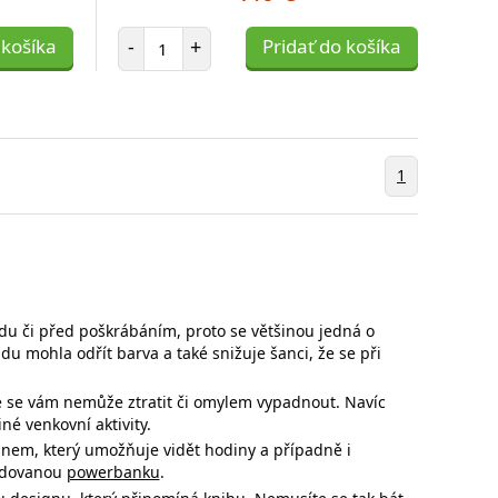
Počet položiek
 košíka
-
+
Pridať do košíka
1
ádu či před poškrábáním, proto se většinou jedná o
pádu mohla
odřít barva a také snižuje šanci, že se při
e se
vám nemůže ztratit či omylem vypadnout. Navíc
né venkovní aktivity.
gnem, který umožňuje vidět hodiny a případně i
budovanou
powerbanku
.