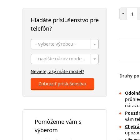
Poč
-
Hľadáte príslušenstvo pre
telefón?
- vyberte výrobcu -
- napíšte názov modelu -
Neviete, aký máte model?
Druhy po
Zobraziť príslušenstvo
Odolná
průhle
nárazu 
Pouzdr
vám tel
Pomôžeme vám s
Chytrá
výberom
upozorn