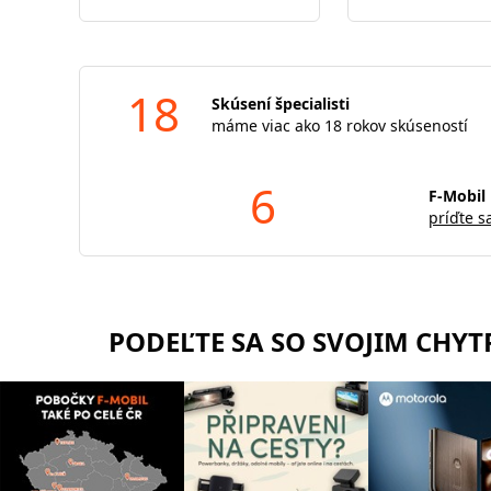
18
Skúsení špecialisti
máme viac ako 18 rokov skúseností
6
F-Mobil 
príďte s
PODEĽTE SA SO SVOJIM CHY