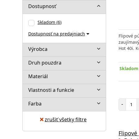
Dostupnosť
Skladom
(6)
Dostupnosť na predajniach
Flipové p
zaujímavý
Hot 40i. 
Výrobca
Druh pouzdra
Skladom 
Materiál
Vlastnosti a funkcie
Poč
Farba
-
zrušiť všetky filtre
Flipové