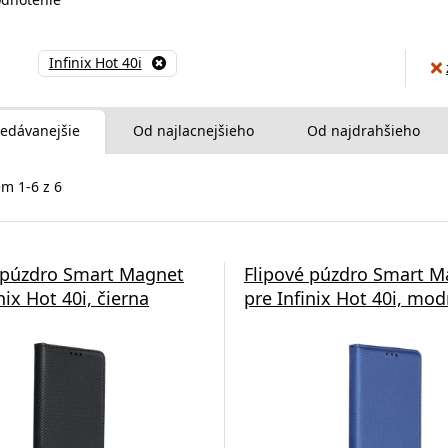
Infinix Hot 40i
edávanejšie
Od najlacnejšieho
Od najdrahšieho
m 1-6 z 6
 púzdro Smart Magnet
Flipové púzdro Smart M
nix Hot 40i, čierna
pre Infinix Hot 40i, mod