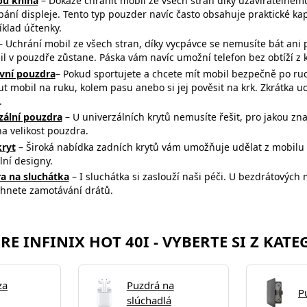
ypu kniha
– Dokáže chránit mobil ze všech stran díky uzavíratelném
bání displeje. Tento typ pouzder navíc často obsahuje praktické k
íklad účtenky.
 Uchrání mobil ze všech stran, díky vycpávce se nemusíte bát ani 
il v pouzdře zůstane. Páska vám navíc umožní telefon bez obtíží 
vní pouzdra
– Pokud sportujete a chcete mít mobil bezpečně po ru
t mobil na ruku, kolem pasu anebo si jej pověsit na krk. Zkrátka u
.
zální pouzdra
– U univerzálních krytů nemusíte řešit, pro jakou z
na
velikost pouzdra.
kryt
– Široká nabídka zadních krytů vám umožňuje udělat z mobilu m
lní designy.
a na sluchátka
– I sluchátka si zaslouží naši péči. U bezdrátovýc
yhnete zamotávání drátů.
 INFINIX HOT 40I - VYBERTE SI Z KATE
za
Puzdrá na
P
slúchadlá