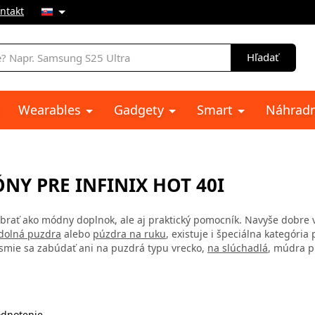
ntakt
e
Hľadať
Wearables
Gadgety
Smart
Náhradn
NY PRE INFINIX HOT 40I
brať ako módny doplnok, ale aj praktický pomocník. Navyše dobre vy
dolná puzdra
alebo
púzdra na ruku
, existuje i špeciálna kategóri
smie sa zabúdať ani na puzdrá typu vrecko,
na slúchadlá
, múdra p
dnotenie