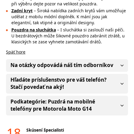
při výběru dejte pozor na
velikost pouzdra.
Zadní kryt
– Široká nabídka zadních krytů vám umožňuje
udělat z mobilu módní doplněk. K mání jsou jak
elegantní, tak vtipné a originální designy.
Pouzdra na sluchátka
– I sluchátka si zaslouží naši péči.
U bezdrátových může
šikovné pouzdro zabránit ztrátě, u
klasických se zase vyhnete zamotávání drátů.
Späť hore
Na otázky odpovádá náš tím odborníkov
Hľadáte príslušenstvo pre váš telefón?
Stačí povedať na aký!
Podkategórie: Puzdrá na mobilné
telefóny pre Motorola Moto G14
18
Skúsení špecialisti