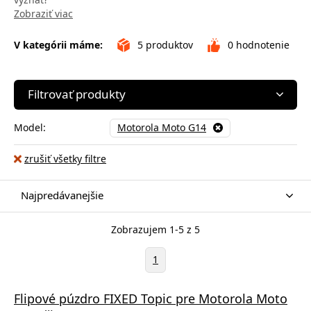
Zobraziť viac
V kategórii máme:
5
produktov
0
hodnotenie
Filtrovať produkty
Model:
Motorola Moto G14
zrušiť všetky filtre
Najpredávanejšie
Zobrazujem 1-5 z 5
1
Flipové púzdro FIXED Topic pre Motorola Moto