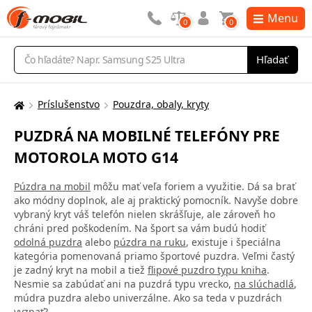
Menu
0
0
Vyhľadávanie
Hľadať
Príslušenstvo
Pouzdra, obaly, kryty
Tu
sa
PUZDRÁ NA MOBILNÉ TELEFÓNY PRE
nachádzate:
MOTOROLA MOTO G14
Púzdra na mobil
môžu mať veľa foriem a využitie. Dá sa brať
ako módny doplnok, ale aj praktický pomocník. Navyše dobre
vybraný kryt váš telefón nielen skrášľuje, ale zároveň ho
chráni pred poškodením. Na šport sa vám budú hodiť
odolná puzdra
alebo
púzdra na ruku
, existuje i špeciálna
kategória pomenovaná priamo športové puzdra. Veľmi častý
je zadný kryt na mobil a tiež
flipové puzdro typu kniha
.
Nesmie sa zabúdať ani na puzdrá typu vrecko,
na slúchadlá
,
múdra puzdra alebo univerzálne. Ako sa teda v puzdrách
vyznať?