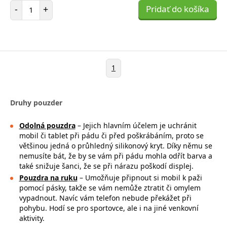
Počet položiek
-
+
Pridať do košíka
1
Druhy pouzder
Odolná pouzdra
– Jejich hlavním účelem je uchránit
mobil či tablet při pádu či před poškrábáním, proto se
většinou jedná o průhledný silikonový kryt. Díky němu se
nemusíte bát, že by se vám při pádu mohla
odřít barva a
také snižuje šanci, že se při nárazu poškodí displej.
Pouzdra na ruku
– Umožňuje připnout si mobil k paži
pomocí pásky, takže se
vám nemůže ztratit či omylem
vypadnout. Navíc vám telefon nebude překážet při
pohybu. Hodí se pro sportovce, ale i na jiné venkovní
aktivity.