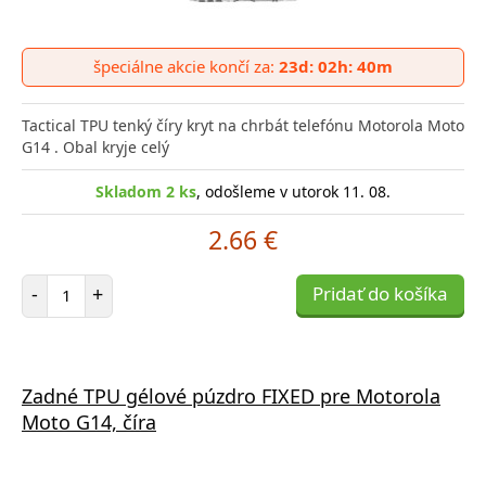
špeciálne akcie končí za:
23d: 02h: 40m
Tactical TPU tenký číry kryt na chrbát telefónu Motorola Moto
G14 . Obal kryje celý
Skladom 2 ks
, odošleme v utorok 11. 08.
2.66 €
Počet položiek
-
+
Pridať do košíka
Zadné TPU gélové púzdro FIXED pre Motorola
Moto G14, číra