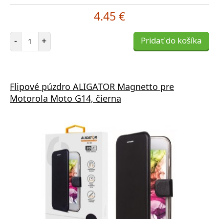
4.45 €
Počet položiek
-
+
Pridať do košíka
Flipové púzdro ALIGATOR Magnetto pre
Motorola Moto G14, čierna