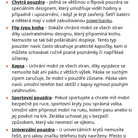
Chytrá pouzdra
– Jedná se většinou o flipová pouzdra se
speciálním designem, který umožňuje vidět hodiny a
případně i upozornění, i když je kryt zavřený. Šetří baterii
a některá mají v sobě zabudovanou
powerbanku
.
Flip typu kniha
– Dokáže chránit mobil ze všech stran
díky uzavíratelnému designu, který připomíná knihu.
Nemusíte se tak bát poškrábání displeje. Tento typ
pouzder navíc často obsahuje praktické kapsičky, kam si
můžete schovávat ručně psané poznámky či například
účtenky.
Kapsa
– Uchrání mobil ze všech stran, díky vycpávce se
nemusíte bát ani pádu z větších výšek. Páska se suchým
zipem zaručuje, že mobil v pouzdře zůstane. Páska vám
navíc umožní telefon bez obtíží z kapsy vyjmout pouhým
zatáhnutím.
Sportovní pouzdra
– Pokud sportujete a chcete mít mobil
bezpečně po ruce,
sportovní kryty jsou správná volba.
Umožní vám připnout mobil na ruku, kolem pasu anebo si
jej pověsit na krk. Zkrátka uchovat jej v bezpečí
způsobem, který vás neomezí ve výkonu.
Univerzální pouzdra
– U univerzálních krytů nemusíte
řešit, pro jakou značku
telefonu byly navrženy. Přesto si