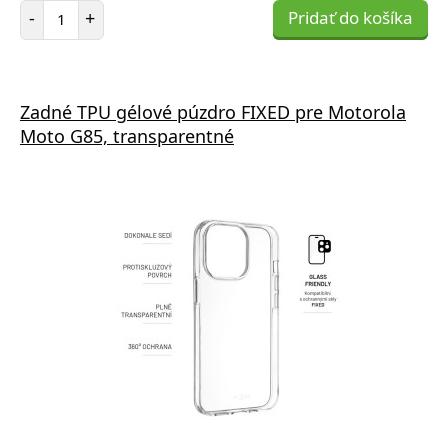
Počet položiek
-
+
Pridať do košíka
Zadné TPU gélové púzdro FIXED pre Motorola
Moto G85, transparentné