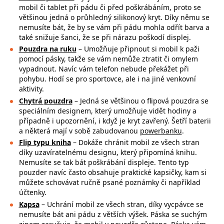
mobil či tablet při pádu či před poškrábáním, proto se
většinou jedná o průhledný silikonový kryt. Díky němu se
nemusíte bát, že by se vám při pádu mohla
odřít barva a
také snižuje šanci, že se při nárazu poškodí displej.
Pouzdra na ruku
– Umožňuje připnout si mobil k paži
pomocí pásky, takže se
vám nemůže ztratit či omylem
vypadnout. Navíc vám telefon nebude překážet při
pohybu. Hodí se pro sportovce, ale i na jiné venkovní
aktivity.
Chytrá pouzdra
– Jedná se většinou o flipová pouzdra se
speciálním designem, který umožňuje vidět hodiny a
případně i upozornění, i když je kryt zavřený. Šetří baterii
a některá mají v sobě zabudovanou
powerbanku
.
Flip typu kniha
– Dokáže chránit mobil ze všech stran
díky uzavíratelnému designu, který připomíná knihu.
Nemusíte se tak bát poškrábání displeje. Tento typ
pouzder navíc často obsahuje praktické kapsičky, kam si
můžete schovávat ručně psané poznámky či například
účtenky.
Kapsa
– Uchrání mobil ze všech stran, díky vycpávce se
nemusíte bát ani pádu z větších výšek. Páska se suchým