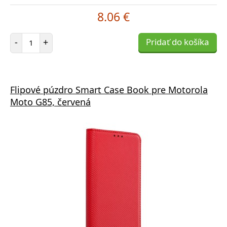
8.06 €
Počet položiek
-
+
Pridať do košíka
Flipové púzdro Smart Case Book pre Motorola
Moto G85, červená