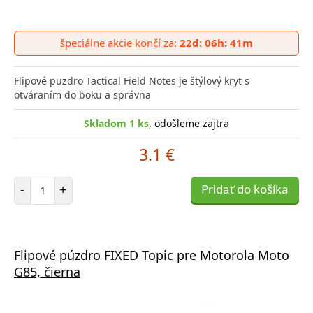
špeciálne akcie končí za:
22d: 06h: 41m
Flipové puzdro Tactical Field Notes je štýlový kryt s
otváraním do boku a správna
Skladom 1 ks
, odošleme zajtra
3.1 €
Počet položiek
-
+
Pridať do košíka
Flipové púzdro FIXED Topic pre Motorola Moto
G85, čierna