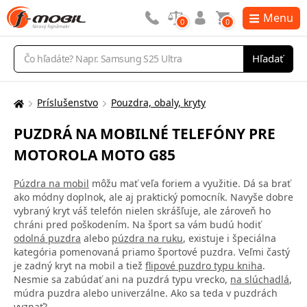
Menu
0
0
Vyhľadávanie
Hľadať
Príslušenstvo
Pouzdra, obaly, kryty
Tu
sa
PUZDRÁ NA MOBILNÉ TELEFÓNY PRE
nachádzate:
MOTOROLA MOTO G85
Púzdra na mobil
môžu mať veľa foriem a využitie. Dá sa brať
ako módny doplnok, ale aj praktický pomocník. Navyše dobre
vybraný kryt váš telefón nielen skrášľuje, ale zároveň ho
chráni pred poškodením. Na šport sa vám budú hodiť
odolná puzdra
alebo
púzdra na ruku
, existuje i špeciálna
kategória pomenovaná priamo športové puzdra. Veľmi častý
je zadný kryt na mobil a tiež
flipové puzdro typu kniha
.
Nesmie sa zabúdať ani na puzdrá typu vrecko,
na slúchadlá
,
múdra puzdra alebo univerzálne. Ako sa teda v puzdrách
vyznať?