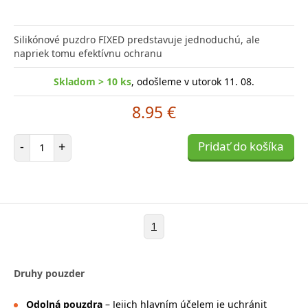
Silikónové puzdro FIXED predstavuje jednoduchú, ale
napriek tomu efektívnu ochranu
Skladom > 10 ks
, odošleme v utorok 11. 08.
8.95 €
Počet položiek
-
+
Pridať do košíka
1
Druhy pouzder
Odolná pouzdra
– Jejich hlavním účelem je uchránit