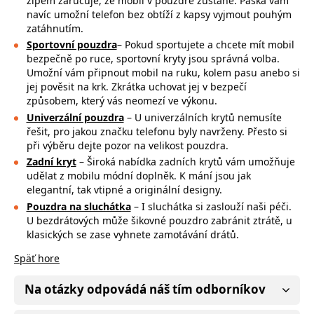
zipem zaručuje, že mobil v pouzdře zůstane. Páska vám
navíc umožní telefon bez obtíží z kapsy vyjmout pouhým
zatáhnutím.
Sportovní pouzdra
– Pokud sportujete a chcete mít mobil
bezpečně po ruce,
sportovní kryty jsou správná volba.
Umožní vám připnout mobil na ruku, kolem pasu anebo si
jej pověsit na krk. Zkrátka uchovat jej v bezpečí
způsobem, který vás neomezí ve výkonu.
Univerzální pouzdra
– U univerzálních krytů nemusíte
řešit, pro jakou značku
telefonu byly navrženy. Přesto si
při výběru dejte pozor na
velikost pouzdra.
Zadní kryt
– Široká nabídka zadních krytů vám umožňuje
udělat z mobilu módní doplněk. K mání jsou jak
elegantní, tak vtipné a originální designy.
Pouzdra na sluchátka
– I sluchátka si zaslouží naši péči.
U bezdrátových může
šikovné pouzdro zabránit ztrátě, u
klasických se zase vyhnete zamotávání drátů.
Späť hore
Na otázky odpovádá náš tím odborníkov