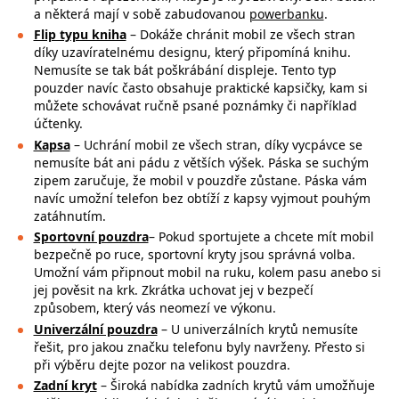
a některá mají v sobě zabudovanou
powerbanku
.
Flip typu kniha
– Dokáže chránit mobil ze všech stran
díky uzavíratelnému designu, který připomíná knihu.
Nemusíte se tak bát poškrábání displeje. Tento typ
pouzder navíc často obsahuje praktické kapsičky, kam si
můžete schovávat ručně psané poznámky či například
účtenky.
Kapsa
– Uchrání mobil ze všech stran, díky vycpávce se
nemusíte bát ani pádu z větších výšek. Páska se suchým
zipem zaručuje, že mobil v pouzdře zůstane. Páska vám
navíc umožní telefon bez obtíží z kapsy vyjmout pouhým
zatáhnutím.
Sportovní pouzdra
– Pokud sportujete a chcete mít mobil
bezpečně po ruce,
sportovní kryty jsou správná volba.
Umožní vám připnout mobil na ruku, kolem pasu anebo si
jej pověsit na krk. Zkrátka uchovat jej v bezpečí
způsobem, který vás neomezí ve výkonu.
Univerzální pouzdra
– U univerzálních krytů nemusíte
řešit, pro jakou značku
telefonu byly navrženy. Přesto si
při výběru dejte pozor na
velikost pouzdra.
Zadní kryt
– Široká nabídka zadních krytů vám umožňuje