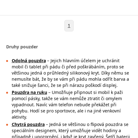
1
Druhy pouzder
Odolná pouzdra
– Jejich hlavním účelem je uchránit
mobil či tablet při pádu či před poškrábáním, proto se
většinou jedná o průhledný silikonový kryt. Díky němu se
nemusíte bát, že by se vám při pádu mohla
odřít barva a
také snižuje šanci, že se při nárazu poškodí displej.
Pouzdra na ruku
– Umožňuje připnout si mobil k paži
pomocí pásky, takže se
vám nemůže ztratit či omylem
vypadnout. Navíc vám telefon nebude překážet při
pohybu. Hodí se pro sportovce, ale i na jiné venkovní
aktivity.
Chytrá pouzdra
– Jedná se většinou o flipová pouzdra se
speciálním designem, který umožňuje vidět hodiny a
případně i upozornění, i když je kryt zavřený. Šetří baterii