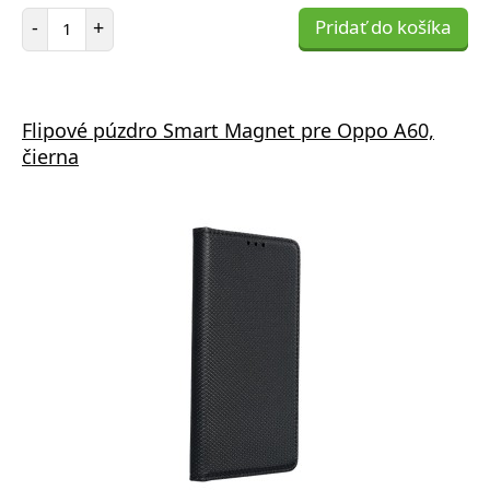
Počet položiek
-
+
Pridať do košíka
Flipové púzdro Smart Magnet pre Oppo A60,
čierna