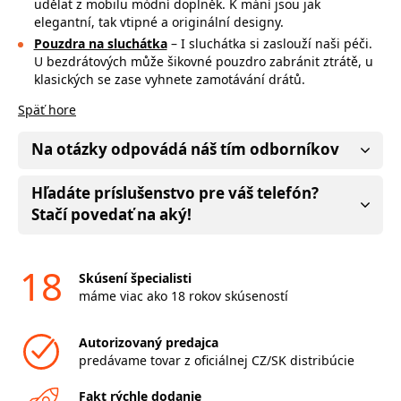
udělat z mobilu módní doplněk. K mání jsou jak
elegantní, tak vtipné a originální designy.
Pouzdra na sluchátka
– I sluchátka si zaslouží naši péči.
U bezdrátových může
šikovné pouzdro zabránit ztrátě, u
klasických se zase vyhnete zamotávání drátů.
Späť hore
Na otázky odpovádá náš tím odborníkov
Hľadáte príslušenstvo pre váš telefón?
Stačí povedať na aký!
18
Skúsení špecialisti
máme viac ako 18 rokov skúseností
Autorizovaný predajca
predávame tovar z oficiálnej CZ/SK distribúcie
Fakt rýchle dodanie