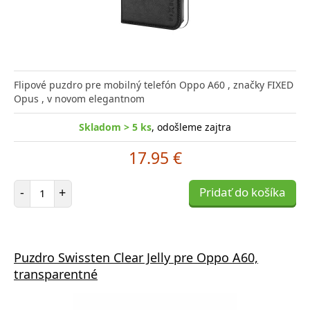
Flipové puzdro pre mobilný telefón Oppo A60 , značky FIXED
Opus , v novom elegantnom
Skladom > 5 ks
, odošleme zajtra
17.95 €
Počet položiek
-
+
Pridať do košíka
Puzdro Swissten Clear Jelly pre Oppo A60,
transparentné