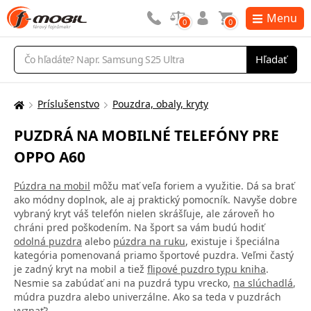
Menu
0
0
Vyhľadávanie
Hľadať
Príslušenstvo
Pouzdra, obaly, kryty
Tu
sa
PUZDRÁ NA MOBILNÉ TELEFÓNY PRE
nachádzate:
OPPO A60
Púzdra na mobil
môžu mať veľa foriem a využitie. Dá sa brať
ako módny doplnok, ale aj praktický pomocník. Navyše dobre
vybraný kryt váš telefón nielen skrášľuje, ale zároveň ho
chráni pred poškodením. Na šport sa vám budú hodiť
odolná puzdra
alebo
púzdra na ruku
, existuje i špeciálna
kategória pomenovaná priamo športové puzdra. Veľmi častý
je zadný kryt na mobil a tiež
flipové puzdro typu kniha
.
Nesmie sa zabúdať ani na puzdrá typu vrecko,
na slúchadlá
,
múdra puzdra alebo univerzálne. Ako sa teda v puzdrách
vyznať?