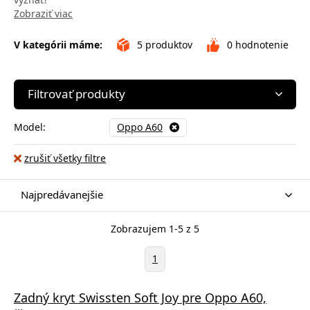
Zobraziť viac
V kategórii máme:
5
produktov
0
hodnotenie
Filtrovať produkty
Model:
Oppo A60
zrušiť všetky filtre
Najpredávanejšie
Zobrazujem 1-5 z 5
1
Zadný kryt Swissten Soft Joy pre Oppo A60,