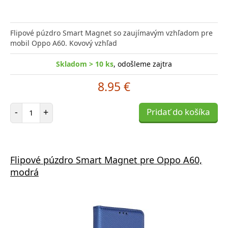
Flipové púzdro Smart Magnet so zaujímavým vzhľadom pre
mobil Oppo A60. Kovový vzhľad
Skladom > 10 ks
, odošleme zajtra
8.95 €
Počet položiek
-
+
Pridať do košíka
Flipové púzdro Smart Magnet pre Oppo A60,
modrá