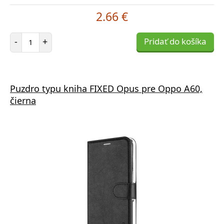
2.66 €
Počet položiek
-
+
Pridať do košíka
Puzdro typu kniha FIXED Opus pre Oppo A60,
čierna