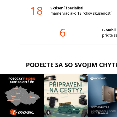
18
Skúsení špecialisti
máme viac ako 18 rokov skúseností
6
F-Mobil 
príďte s
PODEĽTE SA SO SVOJIM CHY