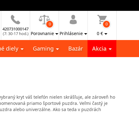
0
0
420731000147
Porovnanie
Prihlásenie
0
€
(7: 30-17 hod.)
é diely
Gaming
Bazár
Akcia
braný kryt váš telefón nielen skrášľuje, ale zároveň ho
a pomenovaná priamo športové puzdra. Veľmi častý je
uzdra alebo univerzálne. Ako sa teda v puzdrách