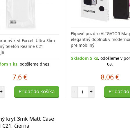
Flipové puzdro ALIGATOR Magn
elegantný doplnok v moderno
ranný kryt Forcell Ultra Slim
pre mobilný
ný telefón Realme C21
je
Skladom 5 ks
, odošleme v po
dom 1 ks
, odošleme dnes
08.
7.6 €
8.06 €
et položiek
Počet položiek
+
Pridať do košíka
-
+
Pridať do
ý kryt 3mk Matt Case
l C21, čierna