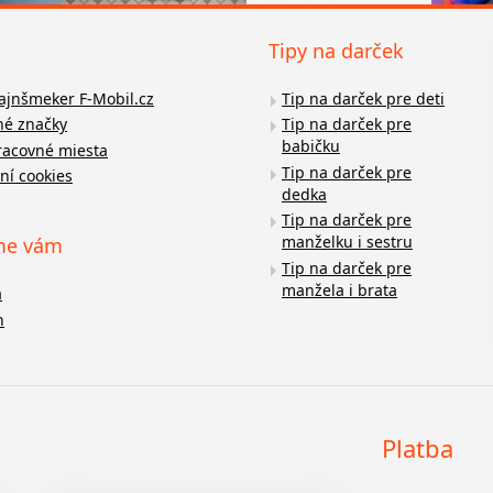
Tipy na darček
fajnšmeker F-Mobil.cz
Tip na darček pre deti
é značky
Tip na darček pre
babičku
racovné miesta
Tip na darček pre
ní cookies
dedka
Tip na darček pre
manželku i sestru
me vám
Tip na darček pre
manžela i brata
a
n
Platba