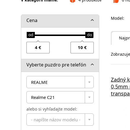
Model:
Cena
Najpr
Zobrazuje
Vyberte puzdro pre telefón
Zadný kr
REALME
0,5mm 
transpa
Realme C21
alebo si vyhľadajte model:
- napíšte názov modelu -