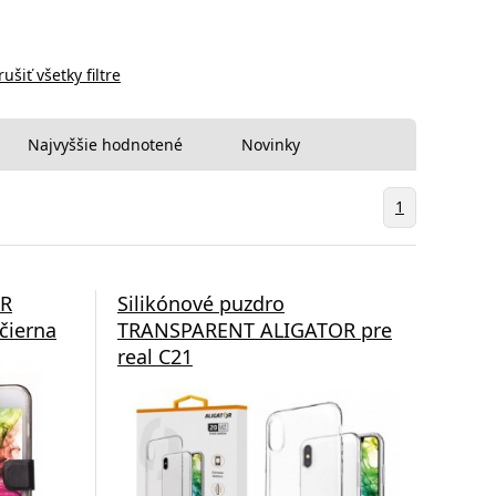
rušiť všetky filtre
Najvyššie hodnotené
Novinky
1
OR
Silikónové puzdro
čierna
TRANSPARENT ALIGATOR pre
real C21