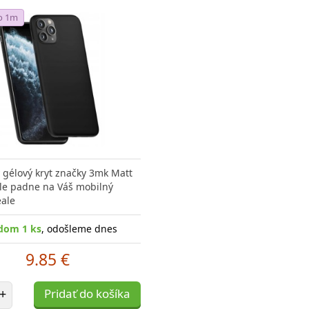
o 1m
gélový kryt značky 3mk Matt
le padne na Váš mobilný
eale
dom 1 ks
, odošleme dnes
9.85 €
et položiek
+
Pridať do košíka