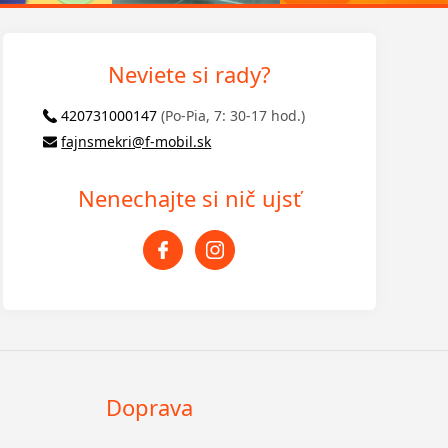
Neviete si rady?
420731000147
(Po-Pia, 7: 30-17 hod.)
fajnsmekri@f-mobil.sk
Nenechajte si nič ujsť
Doprava