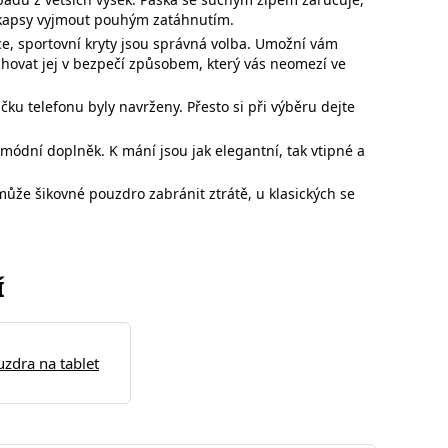
z kapsy vyjmout pouhým zatáhnutím.
ce,
sportovní kryty jsou správná volba. Umožní vám
chovat jej v bezpečí způsobem, který vás neomezí ve
načku
telefonu byly navrženy. Přesto si při výběru dejte
ódní doplněk. K mání jsou jak elegantní, tak vtipné a
h může
šikovné pouzdro zabránit ztrátě, u klasických se
Í
uzdra na tablet