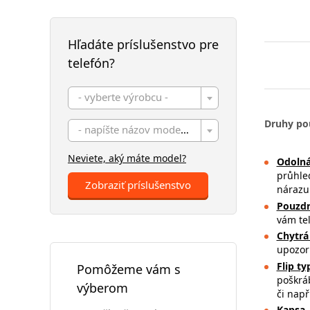
Hľadáte príslušenstvo pre
telefón?
- vyberte výrobcu -
Druhy po
- napíšte názov modelu -
Neviete, aký máte model?
Odolná
průhle
Zobraziť príslušenstvo
nárazu 
Pouzdr
vám tel
Chytrá
upozorn
Flip t
Pomôžeme vám s
poškrá
výberom
či např
Kapsa
–