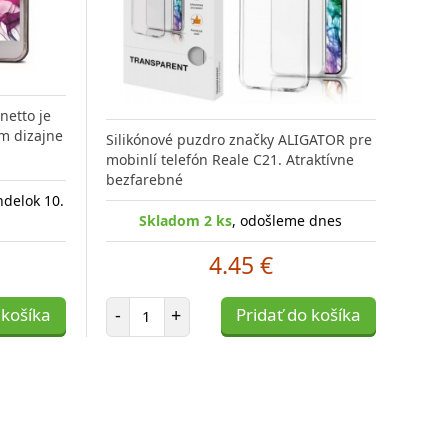
etto je
m dizajne
Silikónové puzdro značky ALIGATOR pre
mobinlí telefón Reale C21. Atraktívne
bezfarebné
ndelok 10.
Skladom 2 ks
, odošleme dnes
4.45 €
Počet položiek
 košíka
-
+
Pridať do košíka