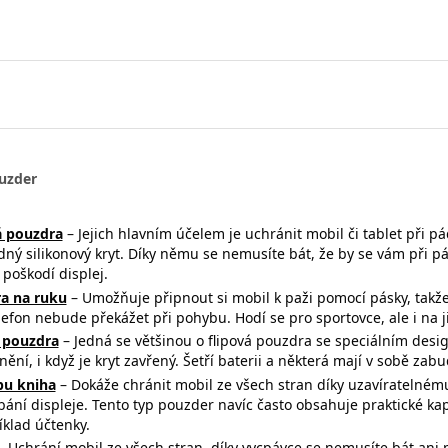
uzder
 pouzdra
– Jejich hlavním účelem je uchránit mobil či tablet při p
dný silikonový kryt. Díky němu se nemusíte bát, že by se vám při 
poškodí displej.
a na ruku
– Umožňuje připnout si mobil k paži pomocí pásky, takž
efon nebude překážet při pohybu. Hodí se pro sportovce, ale i na ji
 pouzdra
– Jedná se většinou o flipová pouzdra se speciálním desi
ění, i když je kryt zavřený. Šetří baterii a některá mají v sobě za
ypu kniha
– Dokáže chránit mobil ze všech stran díky uzavíratelném
bání displeje. Tento typ pouzder navíc často obsahuje praktické k
íklad účtenky.
 Uchrání mobil ze všech stran, díky vycpávce se nemusíte bát ani 