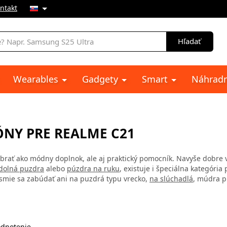
ntakt
e
Hľadať
Wearables
Gadgety
Smart
Náhradn
NY PRE REALME C21
brať ako módny doplnok, ale aj praktický pomocník. Navyše dobre vy
dolná puzdra
alebo
púzdra na ruku
, existuje i špeciálna kategóri
smie sa zabúdať ani na puzdrá typu vrecko,
na slúchadlá
, múdra p
dnotenie