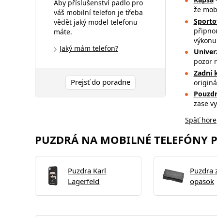
Aby příslušenství padlo pro
že mob
váš mobilní telefon je třeba
Sporto
vědět jaký model telefonu
připnou
máte.
výkonu
Jaký mám telefon?
Univer
pozor 
Zadní 
Prejsť do poradne
originá
Pouzdr
zase v
Späť hore
PUZDRÁ NA MOBILNÉ TELEFÓNY PR
Puzdra Karl
Puzdra 
Lagerfeld
opasok