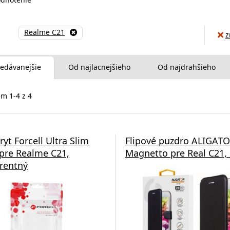
Realme C21
z
edávanejšie
Od najlacnejšieho
Od najdrahšieho
m 1-4 z 4
yt Forcell Ultra Slim
Flipové puzdro ALIGAT
pre Realme C21,
Magnetto pre Real C21, 
rentný