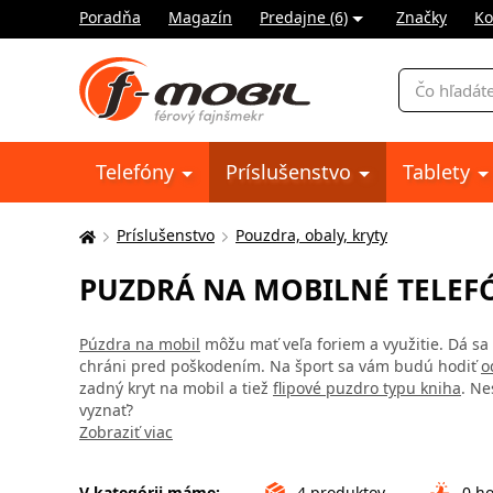
Poradňa
Magazín
Predajne (6)
Značky
Ko
Vyhľadávani
Telefóny
Príslušenstvo
Tablety
Príslušenstvo
Pouzdra, obaly, kryty
Tu
sa
PUZDRÁ NA MOBILNÉ TELEFÓ
nachádzate:
Púzdra na mobil
môžu mať veľa foriem a využitie. Dá sa 
chráni pred poškodením. Na šport sa vám budú hodiť
o
zadný kryt na mobil a tiež
flipové puzdro typu kniha
. Ne
vyznať?
Zobraziť viac
V kategórii máme:
4
produktov
0
ho