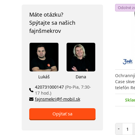
Odolné z
Máte otázku?
Spýtajte sa našich
fajnšmekrov
Ochranný 
Lukáš
Dana
Case skve
420731000147
(Po-Pia, 7:30-
telefón R
17 hod.)
fajnsmekri@f-mobil.sk
Skla
Opýtať sa
Poč
-