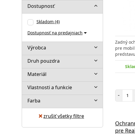
Dostupnosť
Skladom
(4)
Dostupnosť na predajniach
Zadný och
Výrobca
pre mobil
predstavu
Druh pouzdra
Skla
Materiál
Vlastnosti a funkcie
Poč
-
Farba
zrušiť všetky filtre
Ochrann
pre Rea