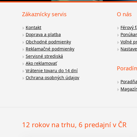
Zákaznícky servis
O nás
Kontakt
Férový 
Doprava a platba
Ponúkan
Obchodné podmienky
Voľné p
Reklamačné podmienky
Nastave
Servisné strediská
Ako reklamovať
Poradí
Vrátenie tovaru do 14 dní
Ochrana osobných údajov
Poradň
Magazí
12 rokov na trhu, 6 predajní v ČR