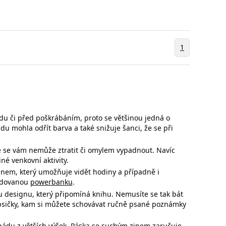
1
ádu či před poškrábáním, proto se většinou jedná o
pádu mohla
odřít barva a také snižuje šanci, že se při
e se
vám nemůže ztratit či omylem vypadnout. Navíc
né venkovní aktivity.
gnem, který umožňuje vidět hodiny a případně i
budovanou
powerbanku
.
u designu, který připomíná knihu. Nemusíte se tak bát
apsičky, kam si můžete schovávat ručně psané poznámky
pádu z větších výšek. Páska se suchým zipem zaručuje,