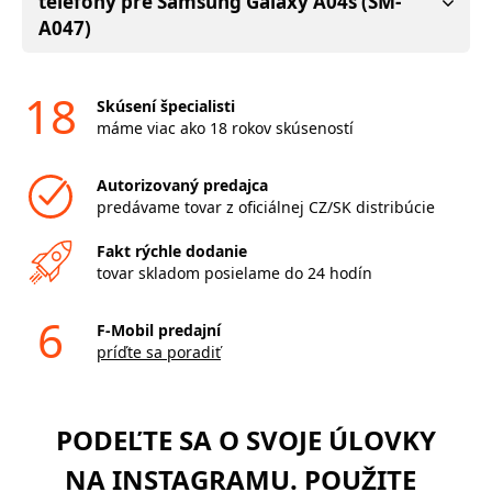
telefóny pre Samsung Galaxy A04s (SM-
A047)
18
Skúsení špecialisti
máme viac ako 18 rokov skúseností
Autorizovaný predajca
predávame tovar z oficiálnej CZ/SK distribúcie
Fakt rýchle dodanie
tovar skladom posielame do 24 hodín
6
F-Mobil predajní
príďte sa poradiť
PODEĽTE SA O SVOJE ÚLOVKY
NA INSTAGRAMU. POUŽITE