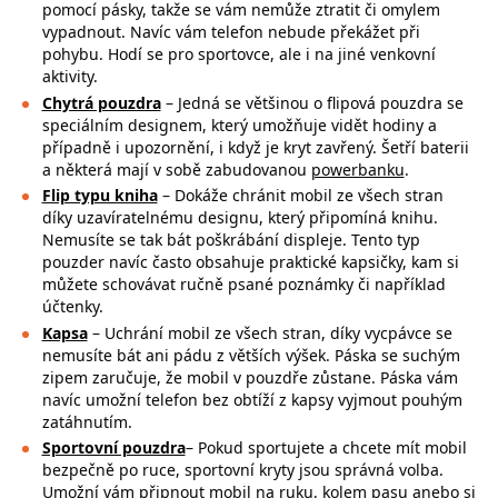
pomocí pásky, takže se
vám nemůže ztratit či omylem
vypadnout. Navíc vám telefon nebude překážet při
pohybu. Hodí se pro sportovce, ale i na jiné venkovní
aktivity.
Chytrá pouzdra
– Jedná se většinou o flipová pouzdra se
speciálním designem, který umožňuje vidět hodiny a
případně i upozornění, i když je kryt zavřený. Šetří baterii
a některá mají v sobě zabudovanou
powerbanku
.
Flip typu kniha
– Dokáže chránit mobil ze všech stran
díky uzavíratelnému designu, který připomíná knihu.
Nemusíte se tak bát poškrábání displeje. Tento typ
pouzder navíc často obsahuje praktické kapsičky, kam si
můžete schovávat ručně psané poznámky či například
účtenky.
Kapsa
– Uchrání mobil ze všech stran, díky vycpávce se
nemusíte bát ani pádu z větších výšek. Páska se suchým
zipem zaručuje, že mobil v pouzdře zůstane. Páska vám
navíc umožní telefon bez obtíží z kapsy vyjmout pouhým
zatáhnutím.
Sportovní pouzdra
– Pokud sportujete a chcete mít mobil
bezpečně po ruce,
sportovní kryty jsou správná volba.
Umožní vám připnout mobil na ruku, kolem pasu anebo si