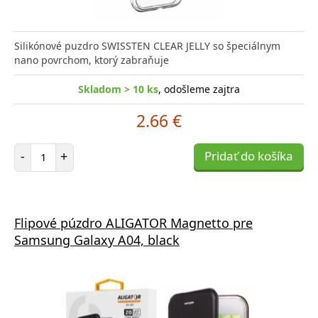
Silikónové puzdro SWISSTEN CLEAR JELLY so špeciálnym
nano povrchom, ktorý zabraňuje
Skladom > 10 ks
, odošleme zajtra
2.66 €
Počet položiek
-
+
Pridať do košíka
Flipové púzdro ALIGATOR Magnetto pre
Samsung Galaxy A04, black