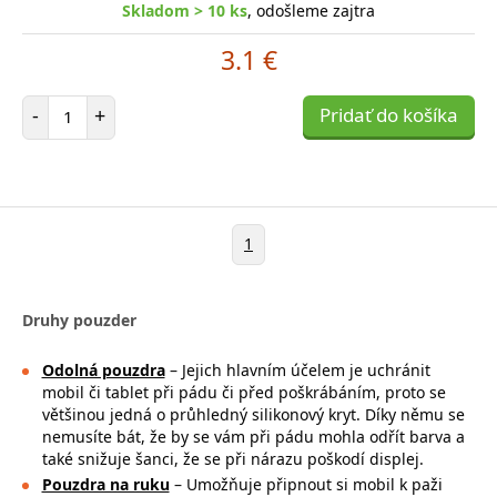
Skladom > 10 ks
, odošleme zajtra
3.1 €
Počet položiek
-
+
Pridať do košíka
1
Druhy pouzder
Odolná pouzdra
– Jejich hlavním účelem je uchránit
mobil či tablet při pádu či před poškrábáním, proto se
většinou jedná o průhledný silikonový kryt. Díky němu se
nemusíte bát, že by se vám při pádu mohla
odřít barva a
také snižuje šanci, že se při nárazu poškodí displej.
Pouzdra na ruku
– Umožňuje připnout si mobil k paži