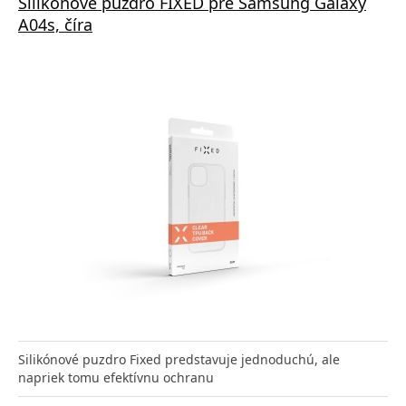
Silikónové puzdro FIXED pre Samsung Galaxy
A04s, číra
Silikónové puzdro Fixed predstavuje jednoduchú, ale
napriek tomu efektívnu ochranu