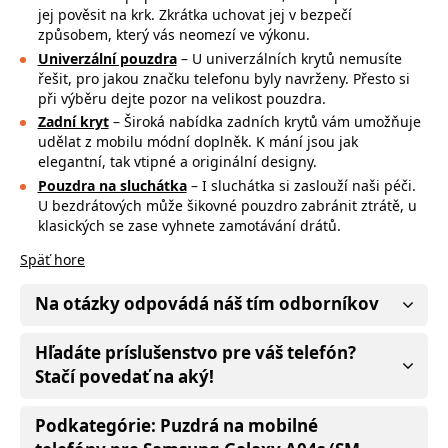
jej pověsit na krk. Zkrátka uchovat jej v bezpečí
způsobem, který vás neomezí ve výkonu.
Univerzální pouzdra
– U univerzálních krytů nemusíte
řešit, pro jakou značku
telefonu byly navrženy. Přesto si
při výběru dejte pozor na
velikost pouzdra.
Zadní kryt
– Široká nabídka zadních krytů vám umožňuje
udělat z mobilu módní doplněk. K mání jsou jak
elegantní, tak vtipné a originální designy.
Pouzdra na sluchátka
– I sluchátka si zaslouží naši péči.
U bezdrátových může
šikovné pouzdro zabránit ztrátě, u
klasických se zase vyhnete zamotávání drátů.
Späť hore
Na otázky odpovádá náš tím odborníkov
Hľadáte príslušenstvo pre váš telefón?
Stačí povedať na aký!
Podkategórie: Puzdrá na mobilné