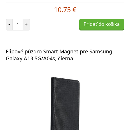
10.75 €
Počet položiek
-
+
Pridať do košíka
Flipové púzdro Smart Magnet pre Samsung
Galaxy A13 5G/A04s, čierna