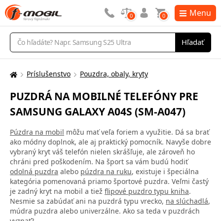
Menu
0
0
Vyhľadávanie
Hľadať
Príslušenstvo
Pouzdra, obaly, kryty
Tu
sa
PUZDRÁ NA MOBILNÉ TELEFÓNY PRE
nachádzate:
SAMSUNG GALAXY A04S (SM-A047)
Púzdra na mobil
môžu mať veľa foriem a využitie. Dá sa brať
ako módny doplnok, ale aj praktický pomocník. Navyše dobre
vybraný kryt váš telefón nielen skrášľuje, ale zároveň ho
chráni pred poškodením. Na šport sa vám budú hodiť
odolná puzdra
alebo
púzdra na ruku
, existuje i špeciálna
kategória pomenovaná priamo športové puzdra. Veľmi častý
je zadný kryt na mobil a tiež
flipové puzdro typu kniha
.
Nesmie sa zabúdať ani na puzdrá typu vrecko,
na slúchadlá
,
múdra puzdra alebo univerzálne. Ako sa teda v puzdrách
vyznať?