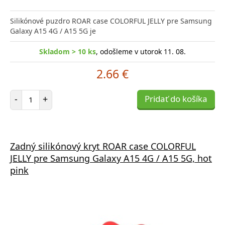
Silikónové puzdro ROAR case COLORFUL JELLY pre Samsung
Galaxy A15 4G / A15 5G je
Skladom > 10 ks
, odošleme v utorok 11. 08.
2.66 €
Počet položiek
-
+
Pridať do košíka
Zadný silikónový kryt ROAR case COLORFUL
JELLY pre Samsung Galaxy A15 4G / A15 5G, hot
pink