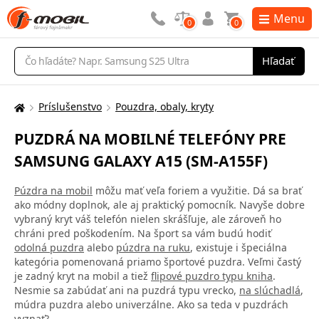
Menu
0
0
Vyhľadávanie
Hľadať
Príslušenstvo
Pouzdra, obaly, kryty
Tu
sa
PUZDRÁ NA MOBILNÉ TELEFÓNY PRE
nachádzate:
SAMSUNG GALAXY A15 (SM-A155F)
Púzdra na mobil
môžu mať veľa foriem a využitie. Dá sa brať
ako módny doplnok, ale aj praktický pomocník. Navyše dobre
vybraný kryt váš telefón nielen skrášľuje, ale zároveň ho
chráni pred poškodením. Na šport sa vám budú hodiť
odolná puzdra
alebo
púzdra na ruku
, existuje i špeciálna
kategória pomenovaná priamo športové puzdra. Veľmi častý
je zadný kryt na mobil a tiež
flipové puzdro typu kniha
.
Nesmie sa zabúdať ani na puzdrá typu vrecko,
na slúchadlá
,
múdra puzdra alebo univerzálne. Ako sa teda v puzdrách
vyznať?