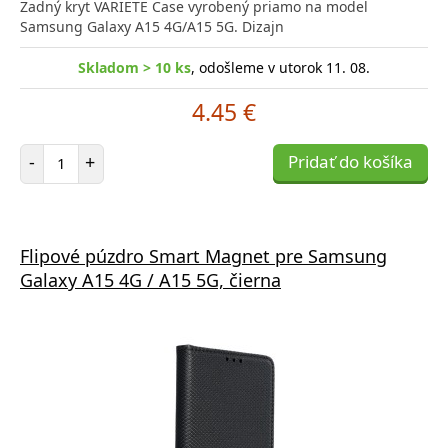
Zadný kryt VARIETE Case vyrobený priamo na model
Samsung Galaxy A15 4G/A15 5G. Dizajn
Skladom > 10 ks
, odošleme v utorok 11. 08.
4.45 €
Počet položiek
-
+
Pridať do košíka
Flipové púzdro Smart Magnet pre Samsung
Galaxy A15 4G / A15 5G, čierna