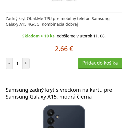
Zadný kryt Obal:Me TPU pre mobilný telefón Samsung
Galaxy A15 4G/5G. Kombinácia dobrej
Skladom > 10 ks
, odošleme v utorok 11. 08.
2.66 €
Počet položiek
-
+
Pridať do košíka
Samsung zadný kryt s vreckom na kartu pre
Samsung Galaxy A15, modrá čierna