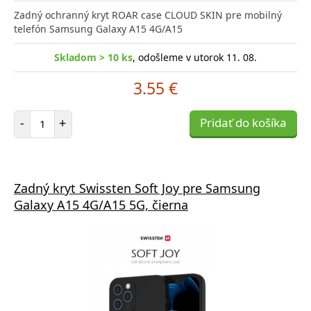
Zadný ochranný kryt ROAR case CLOUD SKIN pre mobilný
telefón Samsung Galaxy A15 4G/A15
Skladom > 10 ks
, odošleme v utorok 11. 08.
3.55 €
Počet položiek
-
+
Pridať do košíka
Zadný kryt Swissten Soft Joy pre Samsung
Galaxy A15 4G/A15 5G, čierna