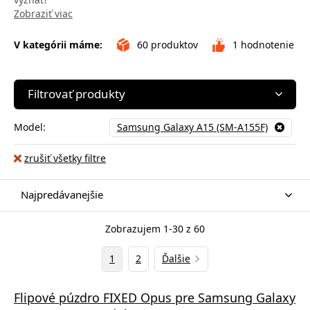
Zobraziť viac
V kategórii máme:
60
produktov
1
hodnotenie
Filtrovať produkty
Model:
Samsung Galaxy A15 (SM-A155F)
zrušiť všetky filtre
Najpredávanejšie
Zobrazujem 1-30 z 60
1
2
Ďalšie
Flipové púzdro FIXED Opus pre Samsung Galaxy