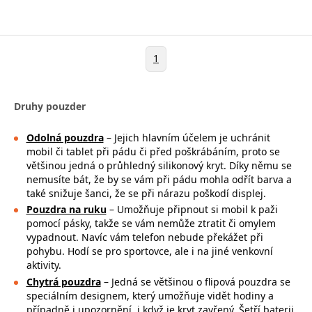
1
Druhy pouzder
Odolná pouzdra
– Jejich hlavním účelem je uchránit
mobil či tablet při pádu či před poškrábáním, proto se
většinou jedná o průhledný silikonový kryt. Díky němu se
nemusíte bát, že by se vám při pádu mohla
odřít barva a
také snižuje šanci, že se při nárazu poškodí displej.
Pouzdra na ruku
– Umožňuje připnout si mobil k paži
pomocí pásky, takže se
vám nemůže ztratit či omylem
vypadnout. Navíc vám telefon nebude překážet při
pohybu. Hodí se pro sportovce, ale i na jiné venkovní
aktivity.
Chytrá pouzdra
– Jedná se většinou o flipová pouzdra se
speciálním designem, který umožňuje vidět hodiny a
případně i upozornění, i když je kryt zavřený. Šetří baterii