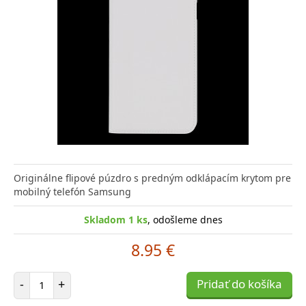
Originálne flipové púzdro s predným odklápacím krytom pre
mobilný telefón Samsung
Skladom 1 ks
, odošleme dnes
8.95 €
Počet položiek
-
+
Pridať do košíka