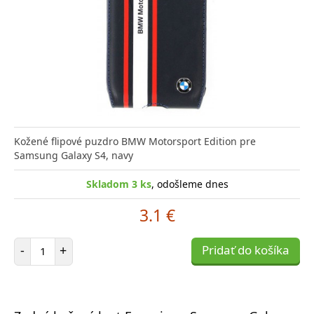
Kožené flipové puzdro BMW Motorsport Edition pre
Samsung Galaxy S4, navy
Skladom 3 ks
, odošleme dnes
3.1 €
Počet položiek
-
+
Pridať do košíka