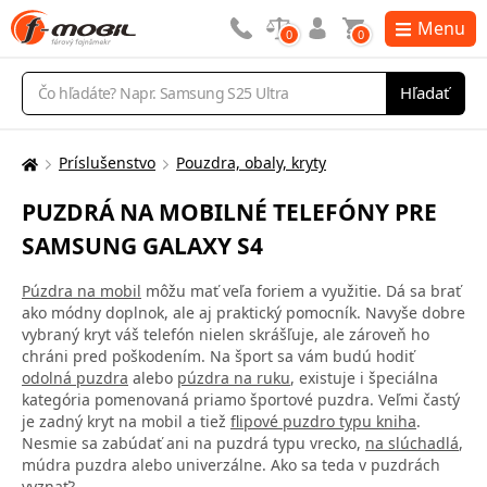
Menu
0
0
Vyhľadávanie
Hľadať
Príslušenstvo
Pouzdra, obaly, kryty
Tu
sa
PUZDRÁ NA MOBILNÉ TELEFÓNY PRE
nachádzate:
SAMSUNG GALAXY S4
Púzdra na mobil
môžu mať veľa foriem a využitie. Dá sa brať
ako módny doplnok, ale aj praktický pomocník. Navyše dobre
vybraný kryt váš telefón nielen skrášľuje, ale zároveň ho
chráni pred poškodením. Na šport sa vám budú hodiť
odolná puzdra
alebo
púzdra na ruku
, existuje i špeciálna
kategória pomenovaná priamo športové puzdra. Veľmi častý
je zadný kryt na mobil a tiež
flipové puzdro typu kniha
.
Nesmie sa zabúdať ani na puzdrá typu vrecko,
na slúchadlá
,
múdra puzdra alebo univerzálne. Ako sa teda v puzdrách
vyznať?