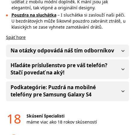
udělat z mobilu módní doplněk. K mání jsou jak
elegantní, tak vtipné a originální designy.
Pouzdra na sluchátka
– I sluchátka si zaslouží naši péči.
U bezdrátových může
šikovné pouzdro zabránit ztrátě, u
klasických se zase vyhnete zamotávání drátů.
Späť hore
Na otázky odpovádá náš tím odborníkov
Hľadáte príslušenstvo pre váš telefón?
Stačí povedať na aký!
Podkategórie: Puzdrá na mobilné
telefóny pre Samsung Galaxy S4
18
Skúsení špecialisti
máme viac ako 18 rokov skúseností