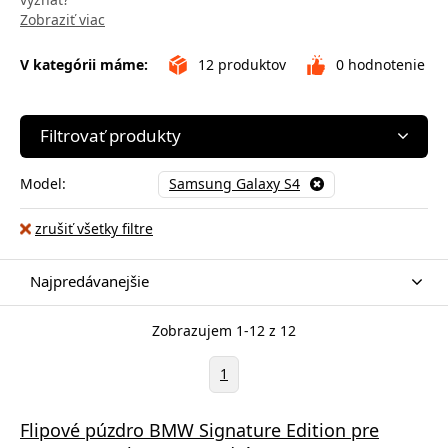
Zobraziť viac
V kategórii máme:
12
produktov
0
hodnotenie
Filtrovať produkty
Model:
Samsung Galaxy S4
zrušiť všetky filtre
Najpredávanejšie
Zobrazujem 1-12 z 12
1
Flipové púzdro BMW Signature Edition pre