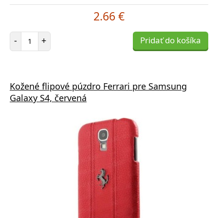
2.66 €
Počet položiek
-
+
Pridať do košíka
Kožené flipové púzdro Ferrari pre Samsung
Galaxy S4, červená