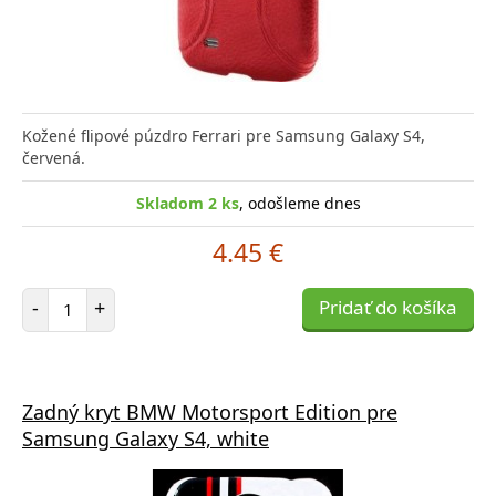
Kožené flipové púzdro Ferrari pre Samsung Galaxy S4,
červená.
Skladom 2 ks
, odošleme dnes
4.45 €
Počet položiek
-
+
Pridať do košíka
Zadný kryt BMW Motorsport Edition pre
Samsung Galaxy S4, white