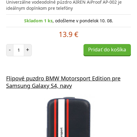
Univerzálne vodeodolné púzdro AIREN AiProof AP-002 je
ideálnym doplnkom pre telefóny
Skladom 1 ks
, odošleme v pondelok 10. 08.
13.9 €
Počet položiek
-
+
Pridať do košíka
Flipové puzdro BMW Motorsport Edition pre
Samsung Galaxy S4, navy