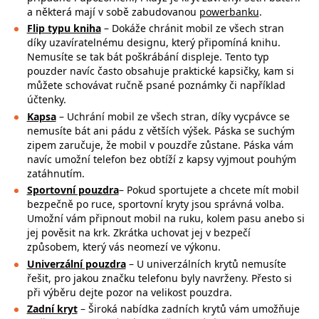
a některá mají v sobě zabudovanou
powerbanku
.
Flip typu kniha
– Dokáže chránit mobil ze všech stran
díky uzavíratelnému designu, který připomíná knihu.
Nemusíte se tak bát poškrábání displeje. Tento typ
pouzder navíc často obsahuje praktické kapsičky, kam si
můžete schovávat ručně psané poznámky či například
účtenky.
Kapsa
– Uchrání mobil ze všech stran, díky vycpávce se
nemusíte bát ani pádu z větších výšek. Páska se suchým
zipem zaručuje, že mobil v pouzdře zůstane. Páska vám
navíc umožní telefon bez obtíží z kapsy vyjmout pouhým
zatáhnutím.
Sportovní pouzdra
– Pokud sportujete a chcete mít mobil
bezpečně po ruce,
sportovní kryty jsou správná volba.
Umožní vám připnout mobil na ruku, kolem pasu anebo si
jej pověsit na krk. Zkrátka uchovat jej v bezpečí
způsobem, který vás neomezí ve výkonu.
Univerzální pouzdra
– U univerzálních krytů nemusíte
řešit, pro jakou značku
telefonu byly navrženy. Přesto si
při výběru dejte pozor na
velikost pouzdra.
Zadní kryt
– Široká nabídka zadních krytů vám umožňuje