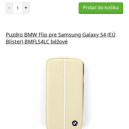
Počet položiek
-
+
Pridať do košíka
Puzdro BMW Flip pre Samsung Galaxy S4 (EÚ
Blister) BMFLS4LC béžové