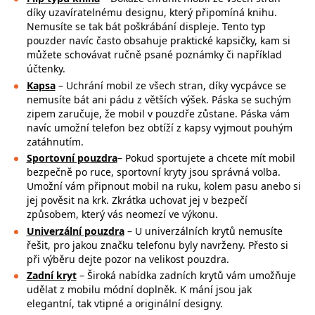
díky uzavíratelnému designu, který připomíná knihu.
Nemusíte se tak bát poškrábání displeje. Tento typ
pouzder navíc často obsahuje praktické kapsičky, kam si
můžete schovávat ručně psané poznámky či například
účtenky.
Kapsa
– Uchrání mobil ze všech stran, díky vycpávce se
nemusíte bát ani pádu z větších výšek. Páska se suchým
zipem zaručuje, že mobil v pouzdře zůstane. Páska vám
navíc umožní telefon bez obtíží z kapsy vyjmout pouhým
zatáhnutím.
Sportovní pouzdra
– Pokud sportujete a chcete mít mobil
bezpečně po ruce,
sportovní kryty jsou správná volba.
Umožní vám připnout mobil na ruku, kolem pasu anebo si
jej pověsit na krk. Zkrátka uchovat jej v bezpečí
způsobem, který vás neomezí ve výkonu.
Univerzální pouzdra
– U univerzálních krytů nemusíte
řešit, pro jakou značku
telefonu byly navrženy. Přesto si
při výběru dejte pozor na
velikost pouzdra.
Zadní kryt
– Široká nabídka zadních krytů vám umožňuje
udělat z mobilu módní doplněk. K mání jsou jak
elegantní, tak vtipné a originální designy.