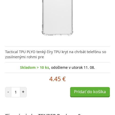
Tactical TPU PLYO tenký číry TPU kryt na chrbát telefónu so
zosilnenými rohmi pre
Skladom > 10 ks
, odošleme v utorok 11. 08.
4.45 €
Počet položiek
-
+
Pridať do košíka