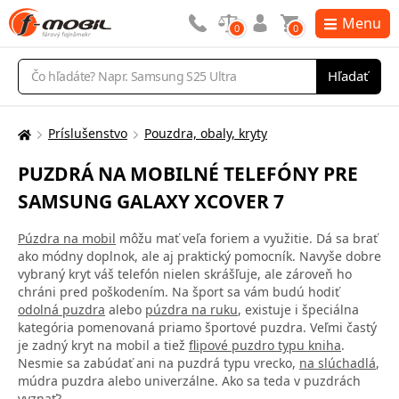
Menu
0
0
Vyhľadávanie
Hľadať
Príslušenstvo
Pouzdra, obaly, kryty
Tu
sa
PUZDRÁ NA MOBILNÉ TELEFÓNY PRE
nachádzate:
SAMSUNG GALAXY XCOVER 7
Púzdra na mobil
môžu mať veľa foriem a využitie. Dá sa brať
ako módny doplnok, ale aj praktický pomocník. Navyše dobre
vybraný kryt váš telefón nielen skrášľuje, ale zároveň ho
chráni pred poškodením. Na šport sa vám budú hodiť
odolná puzdra
alebo
púzdra na ruku
, existuje i špeciálna
kategória pomenovaná priamo športové puzdra. Veľmi častý
je zadný kryt na mobil a tiež
flipové puzdro typu kniha
.
Nesmie sa zabúdať ani na puzdrá typu vrecko,
na slúchadlá
,
múdra puzdra alebo univerzálne. Ako sa teda v puzdrách
vyznať?