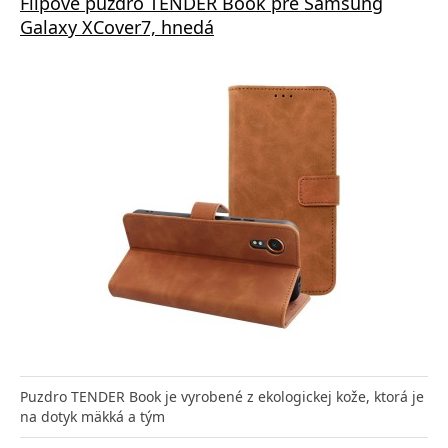
Flipové púzdro TENDER Book pre Samsung
Galaxy XCover7, hnedá
Puzdro TENDER Book je vyrobené z ekologickej kože, ktorá je
na dotyk mäkká a tým