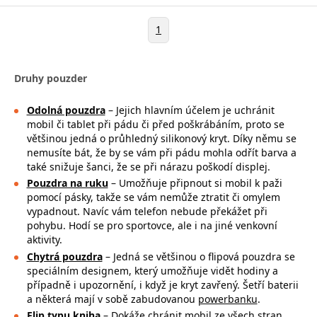
1
Druhy pouzder
Odolná pouzdra
– Jejich hlavním účelem je uchránit
mobil či tablet při pádu či před poškrábáním, proto se
většinou jedná o průhledný silikonový kryt. Díky němu se
nemusíte bát, že by se vám při pádu mohla
odřít barva a
také snižuje šanci, že se při nárazu poškodí displej.
Pouzdra na ruku
– Umožňuje připnout si mobil k paži
pomocí pásky, takže se
vám nemůže ztratit či omylem
vypadnout. Navíc vám telefon nebude překážet při
pohybu. Hodí se pro sportovce, ale i na jiné venkovní
aktivity.
Chytrá pouzdra
– Jedná se většinou o flipová pouzdra se
speciálním designem, který umožňuje vidět hodiny a
případně i upozornění, i když je kryt zavřený. Šetří baterii
a některá mají v sobě zabudovanou
powerbanku
.
Flip typu kniha
– Dokáže chránit mobil ze všech stran