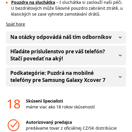
Pouzdra na sluchátka
– I sluchátka si zaslouží naši péči.
U bezdrátových může
šikovné pouzdro zabránit ztrátě, u
klasických se zase vyhnete zamotávání drátů.
Späť hore
Na otázky odpovádá náš tím odborníkov
Hľadáte príslušenstvo pre váš telefón?
Stačí povedať na aký!
Podkategórie: Puzdrá na mobilné
telefóny pre Samsung Galaxy Xcover 7
18
Skúsení špecialisti
máme viac ako 18 rokov skúseností
Autorizovaný predajca
predávame tovar z oficiálnej CZ/SK distribúcie