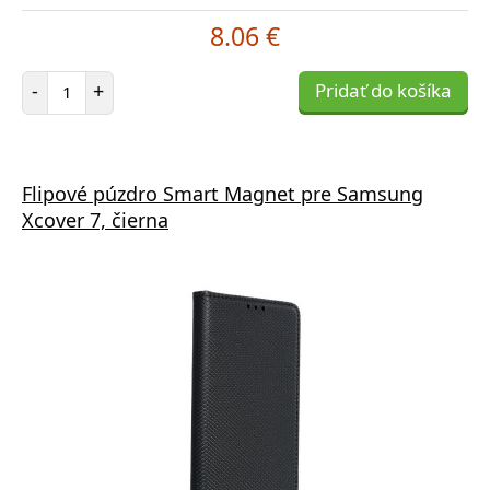
8.06 €
Počet položiek
-
+
Pridať do košíka
Flipové púzdro Smart Magnet pre Samsung
Xcover 7, čierna