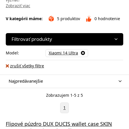
Zobraziť viac
V kategórii máme:
5
produktov
0
hodnotenie
Filtrovať produkty
Model:
Xiaomi 14 Ultra
zrušiť všetky filtre
Najpredávanejšie
Zobrazujem 1-5 z 5
1
Flipové púzdro DUX DUCIS wallet case SKIN