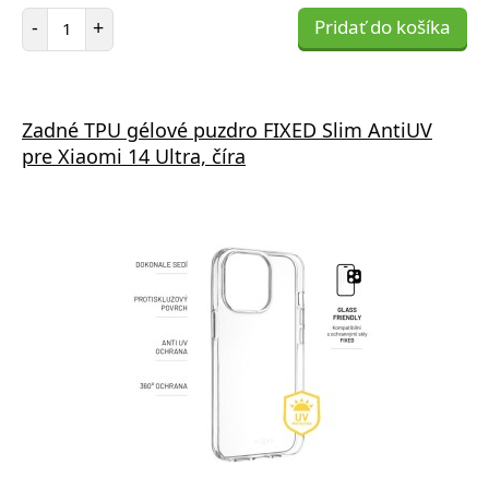
Počet položiek
-
+
Pridať do košíka
Zadné TPU gélové puzdro FIXED Slim AntiUV
pre Xiaomi 14 Ultra, číra