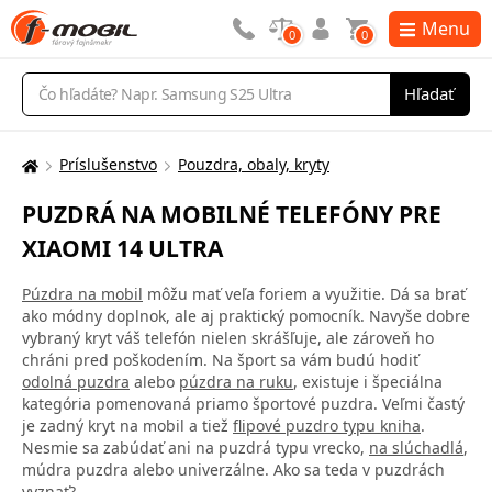
Menu
0
0
Vyhľadávanie
Hľadať
Príslušenstvo
Pouzdra, obaly, kryty
Tu
sa
PUZDRÁ NA MOBILNÉ TELEFÓNY PRE
nachádzate:
XIAOMI 14 ULTRA
Púzdra na mobil
môžu mať veľa foriem a využitie. Dá sa brať
ako módny doplnok, ale aj praktický pomocník. Navyše dobre
vybraný kryt váš telefón nielen skrášľuje, ale zároveň ho
chráni pred poškodením. Na šport sa vám budú hodiť
odolná puzdra
alebo
púzdra na ruku
, existuje i špeciálna
kategória pomenovaná priamo športové puzdra. Veľmi častý
je zadný kryt na mobil a tiež
flipové puzdro typu kniha
.
Nesmie sa zabúdať ani na puzdrá typu vrecko,
na slúchadlá
,
múdra puzdra alebo univerzálne. Ako sa teda v puzdrách
vyznať?