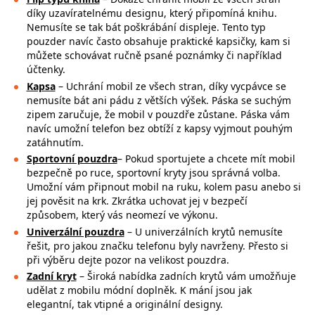
díky uzavíratelnému designu, který připomíná knihu.
Nemusíte se tak bát poškrábání displeje. Tento typ
pouzder navíc často obsahuje praktické kapsičky, kam si
můžete schovávat ručně psané poznámky či například
účtenky.
Kapsa
– Uchrání mobil ze všech stran, díky vycpávce se
nemusíte bát ani pádu z větších výšek. Páska se suchým
zipem zaručuje, že mobil v pouzdře zůstane. Páska vám
navíc umožní telefon bez obtíží z kapsy vyjmout pouhým
zatáhnutím.
Sportovní pouzdra
– Pokud sportujete a chcete mít mobil
bezpečně po ruce,
sportovní kryty jsou správná volba.
Umožní vám připnout mobil na ruku, kolem pasu anebo si
jej pověsit na krk. Zkrátka uchovat jej v bezpečí
způsobem, který vás neomezí ve výkonu.
Univerzální pouzdra
– U univerzálních krytů nemusíte
řešit, pro jakou značku
telefonu byly navrženy. Přesto si
při výběru dejte pozor na
velikost pouzdra.
Zadní kryt
– Široká nabídka zadních krytů vám umožňuje
udělat z mobilu módní doplněk. K mání jsou jak
elegantní, tak vtipné a originální designy.