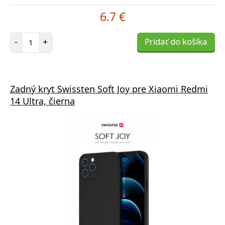
6.7 €
Počet položiek
-
+
Pridať do košíka
Zadný kryt Swissten Soft Joy pre Xiaomi Redmi
14 Ultra, čierna