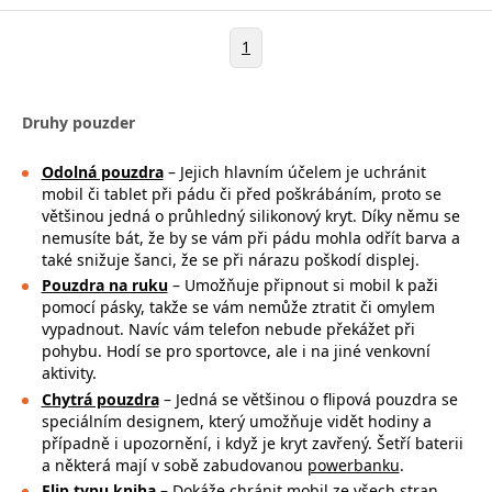
1
Druhy pouzder
Odolná pouzdra
– Jejich hlavním účelem je uchránit
mobil či tablet při pádu či před poškrábáním, proto se
většinou jedná o průhledný silikonový kryt. Díky němu se
nemusíte bát, že by se vám při pádu mohla
odřít barva a
také snižuje šanci, že se při nárazu poškodí displej.
Pouzdra na ruku
– Umožňuje připnout si mobil k paži
pomocí pásky, takže se
vám nemůže ztratit či omylem
vypadnout. Navíc vám telefon nebude překážet při
pohybu. Hodí se pro sportovce, ale i na jiné venkovní
aktivity.
Chytrá pouzdra
– Jedná se většinou o flipová pouzdra se
speciálním designem, který umožňuje vidět hodiny a
případně i upozornění, i když je kryt zavřený. Šetří baterii
a některá mají v sobě zabudovanou
powerbanku
.
Flip typu kniha
– Dokáže chránit mobil ze všech stran