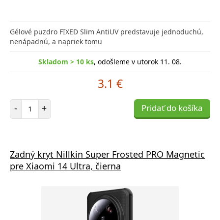
Gélové puzdro FIXED Slim AntiUV predstavuje jednoduchú,
nenápadnú, a napriek tomu
Skladom > 10 ks
, odošleme v utorok 11. 08.
3.1 €
Počet položiek
-
+
Pridať do košíka
Zadný kryt Nillkin Super Frosted PRO Magnetic
pre Xiaomi 14 Ultra, čierna