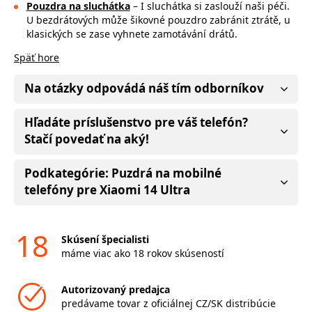
Pouzdra na sluchátka
– I sluchátka si zaslouží naši péči.
U bezdrátových může
šikovné pouzdro zabránit ztrátě, u
klasických se zase vyhnete zamotávání drátů.
Späť hore
Na otázky odpovádá náš tím odborníkov
Hľadáte príslušenstvo pre váš telefón?
Stačí povedať na aký!
Podkategórie: Puzdrá na mobilné
telefóny pre Xiaomi 14 Ultra
18
Skúsení špecialisti
máme viac ako 18 rokov skúseností
Autorizovaný predajca
predávame tovar z oficiálnej CZ/SK distribúcie