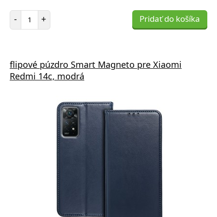
Počet položiek
-
+
Pridať do košíka
flipové púzdro Smart Magneto pre Xiaomi
Redmi 14c, modrá