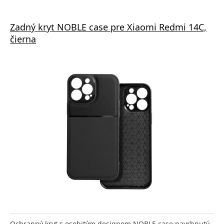
Zadný kryt NOBLE case pre Xiaomi Redmi 14C,
čierna
Ochranný kryt s osobitým designom NOBLE case navrhnutý