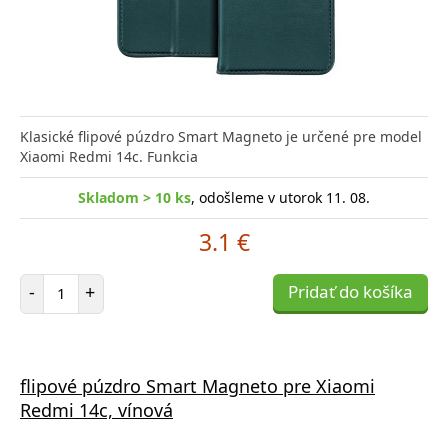
Klasické flipové púzdro Smart Magneto je určené pre model
Xiaomi Redmi 14c. Funkcia
Skladom > 10 ks
, odošleme v utorok 11. 08.
3.1 €
Počet položiek
-
+
Pridať do košíka
flipové púzdro Smart Magneto pre Xiaomi
Redmi 14c, vínová