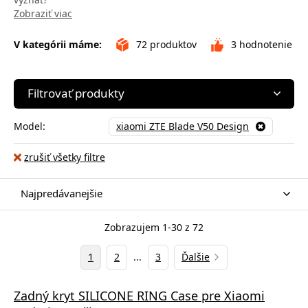
Zobraziť viac
V kategórii máme:
72
produktov
3
hodnotenie
Filtrovať produkty
Model:
xiaomi ZTE Blade V50 Design
zrušiť všetky filtre
Najpredávanejšie
Zobrazujem 1-30 z 72
1
2
...
3
Ďalšie
Zadný kryt SILICONE RING Case pre Xiaomi