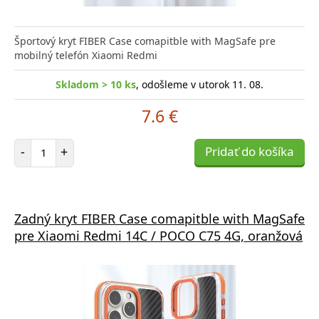
Športový kryt FIBER Case comapitble with MagSafe pre
mobilný telefón Xiaomi Redmi
Skladom > 10 ks
, odošleme v utorok 11. 08.
7.6 €
Počet položiek
-
+
Pridať do košíka
Zadný kryt FIBER Case comapitble with MagSafe
pre Xiaomi Redmi 14C / POCO C75 4G, oranžová