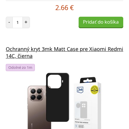
2.66 €
Počet položiek
-
+
Pridať do košíka
Ochranný kryt 3mk Matt Case pre Xiaomi Redmi
14C, čierna
Odolné zo 1m