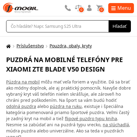
Menu
0
0
Vyhľadávanie
Hľadať
Príslušenstvo
Pouzdra, obaly, kryty
Tu
sa
PUZDRÁ NA MOBILNÉ TELEFÓNY PRE
nachádzate:
XIAOMI ZTE BLADE V50 DESIGN
Púzdra na mobil
môžu mať veľa foriem a využitie. Dá sa brať
ako módny doplnok, ale aj praktický pomocník. Navyše dobre
vybraný kryt váš telefón nielen skrášľuje, ale zároveň ho
chráni pred poškodením. Na šport sa vám budú hodiť
odolná puzdra
alebo
púzdra na ruku
, existuje i špeciálna
kategória pomenovaná priamo športové puzdra. Veľmi častý
je zadný kryt na mobil a tiež
flipové puzdro typu kniha
.
Nesmie sa zabúdať ani na puzdrá typu vrecko,
na slúchadlá
,
múdra puzdra alebo univerzálne. Ako sa teda v puzdrách
vyznať?