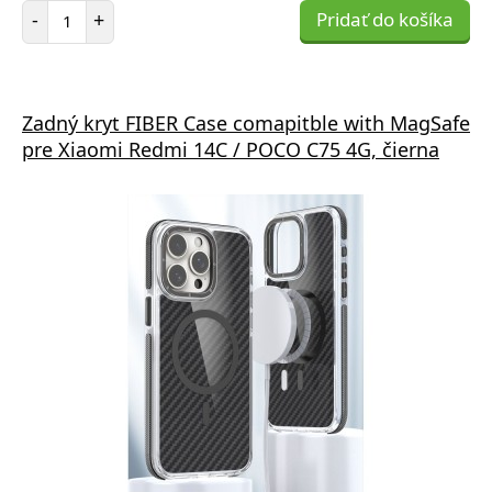
Počet položiek
-
+
Pridať do košíka
Zadný kryt FIBER Case comapitble with MagSafe
pre Xiaomi Redmi 14C / POCO C75 4G, čierna