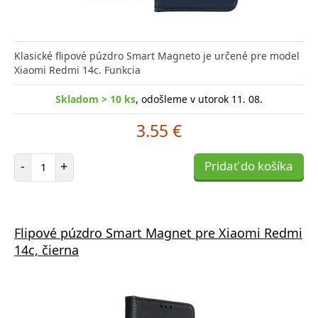
Klasické flipové púzdro Smart Magneto je určené pre model
Xiaomi Redmi 14c. Funkcia
Skladom > 10 ks
, odošleme v utorok 11. 08.
3.55 €
Počet položiek
-
+
Pridať do košíka
Flipové púzdro Smart Magnet pre Xiaomi Redmi
14c, čierna