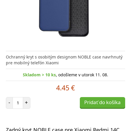
Ochranný kryt s osobitým designom NOBLE case navrhnutý
pre mobilný telefón Xiaomi
Skladom > 10 ks
, odošleme v utorok 11. 08.
4.45 €
Počet položiek
-
+
Pridať do košíka
Zadný kryt NOBLE case pre Xiaomi Redmi 14C,