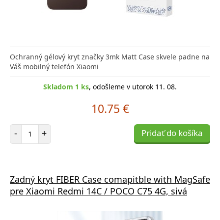
Ochranný gélový kryt značky 3mk Matt Case skvele padne na
Váš mobilný telefón Xiaomi
Skladom 1 ks
, odošleme v utorok 11. 08.
10.75 €
Počet položiek
-
+
Pridať do košíka
Zadný kryt FIBER Case comapitble with MagSafe
pre Xiaomi Redmi 14C / POCO C75 4G, sivá