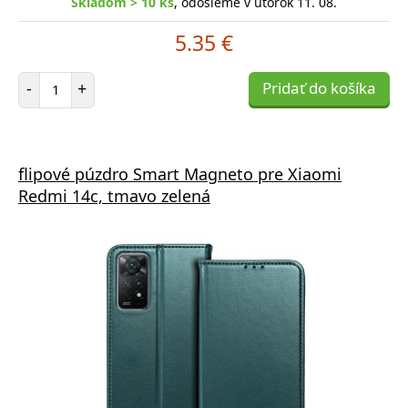
Skladom > 10 ks
, odošleme v utorok 11. 08.
5.35 €
Počet položiek
-
+
Pridať do košíka
flipové púzdro Smart Magneto pre Xiaomi
Redmi 14c, tmavo zelená