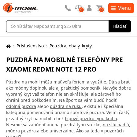
Menu
0
0
Vyhľadávanie
Hľadať
Príslušenstvo
Pouzdra, obaly, kryty
Tu
sa
PUZDRÁ NA MOBILNÉ TELEFÓNY PRE
nachádzate:
XIAOMI REDMI NOTE 12 PRO
Púzdra na mobil
môžu mať veľa foriem a využitie. Dá sa brať
ako módny doplnok, ale aj praktický pomocník. Navyše dobre
vybraný kryt váš telefón nielen skrášľuje, ale zároveň ho
chráni pred poškodením. Na šport sa vám budú hodiť
odolná puzdra
alebo
púzdra na ruku
, existuje i špeciálna
kategória pomenovaná priamo športové puzdra. Veľmi častý
je zadný kryt na mobil a tiež
flipové puzdro typu kniha
.
Nesmie sa zabúdať ani na puzdrá typu vrecko,
na slúchadlá
,
múdra puzdra alebo univerzálne. Ako sa teda v puzdrách
vyznať?