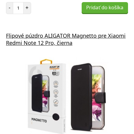
Počet položiek
-
+
Pridať do košíka
Flipové púzdro ALIGATOR Magnetto pre Xiaomi
Redmi Note 12 Pro, čierna