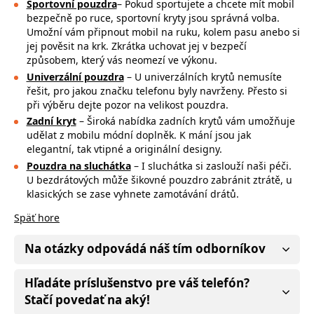
Sportovní pouzdra
– Pokud sportujete a chcete mít mobil
bezpečně po ruce,
sportovní kryty jsou správná volba.
Umožní vám připnout mobil na ruku, kolem pasu anebo si
jej pověsit na krk. Zkrátka uchovat jej v bezpečí
způsobem, který vás neomezí ve výkonu.
Univerzální pouzdra
– U univerzálních krytů nemusíte
řešit, pro jakou značku
telefonu byly navrženy. Přesto si
při výběru dejte pozor na
velikost pouzdra.
Zadní kryt
– Široká nabídka zadních krytů vám umožňuje
udělat z mobilu módní doplněk. K mání jsou jak
elegantní, tak vtipné a originální designy.
Pouzdra na sluchátka
– I sluchátka si zaslouží naši péči.
U bezdrátových může
šikovné pouzdro zabránit ztrátě, u
klasických se zase vyhnete zamotávání drátů.
Späť hore
Na otázky odpovádá náš tím odborníkov
Hľadáte príslušenstvo pre váš telefón?
Stačí povedať na aký!