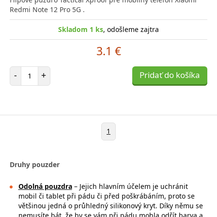
Redmi Note 12 Pro 5G .
Skladom 1 ks
, odošleme zajtra
3.1 €
Počet položiek
-
+
Pridať do košíka
1
Druhy pouzder
Odolná pouzdra
– Jejich hlavním účelem je uchránit
mobil či tablet při pádu či před poškrábáním, proto se
většinou jedná o průhledný silikonový kryt. Díky němu se
nemusíte bát, že by se vám při pádu mohla
odřít barva a