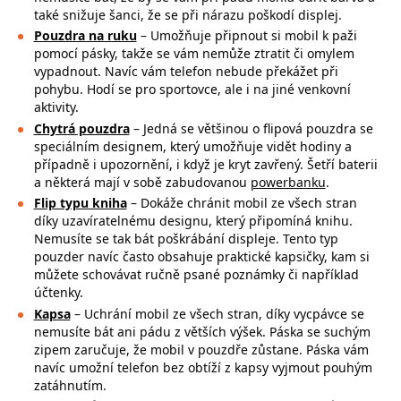
také snižuje šanci, že se při nárazu poškodí displej.
Pouzdra na ruku
– Umožňuje připnout si mobil k paži
pomocí pásky, takže se
vám nemůže ztratit či omylem
vypadnout. Navíc vám telefon nebude překážet při
pohybu. Hodí se pro sportovce, ale i na jiné venkovní
aktivity.
Chytrá pouzdra
– Jedná se většinou o flipová pouzdra se
speciálním designem, který umožňuje vidět hodiny a
případně i upozornění, i když je kryt zavřený. Šetří baterii
a některá mají v sobě zabudovanou
powerbanku
.
Flip typu kniha
– Dokáže chránit mobil ze všech stran
díky uzavíratelnému designu, který připomíná knihu.
Nemusíte se tak bát poškrábání displeje. Tento typ
pouzder navíc často obsahuje praktické kapsičky, kam si
můžete schovávat ručně psané poznámky či například
účtenky.
Kapsa
– Uchrání mobil ze všech stran, díky vycpávce se
nemusíte bát ani pádu z větších výšek. Páska se suchým
zipem zaručuje, že mobil v pouzdře zůstane. Páska vám
navíc umožní telefon bez obtíží z kapsy vyjmout pouhým
zatáhnutím.