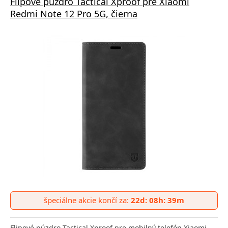
Flipové púzdro Tactical Xproof pre Xiaomi
Redmi Note 12 Pro 5G, čierna
špeciálne akcie končí za:
22d: 08h: 39m
Flipové púzdro Tactical Xproof pre mobilný telefón Xiaomi