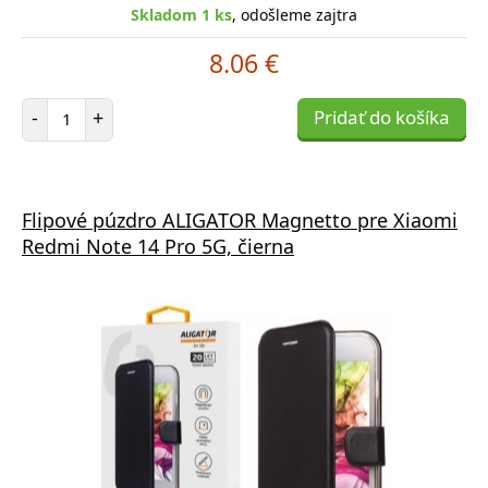
Skladom 1 ks
, odošleme zajtra
8.06 €
Počet položiek
-
+
Pridať do košíka
Flipové púzdro ALIGATOR Magnetto pre Xiaomi
Redmi Note 14 Pro 5G, čierna