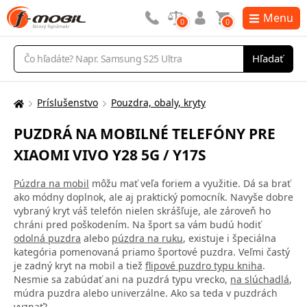
Menu
0
0
Vyhľadávanie
Hľadať
Príslušenstvo
Pouzdra, obaly, kryty
Tu
sa
PUZDRÁ NA MOBILNÉ TELEFÓNY PRE
nachádzate:
XIAOMI VIVO Y28 5G / Y17S
Púzdra na mobil
môžu mať veľa foriem a využitie. Dá sa brať
ako módny doplnok, ale aj praktický pomocník. Navyše dobre
vybraný kryt váš telefón nielen skrášľuje, ale zároveň ho
chráni pred poškodením. Na šport sa vám budú hodiť
odolná puzdra
alebo
púzdra na ruku
, existuje i špeciálna
kategória pomenovaná priamo športové puzdra. Veľmi častý
je zadný kryt na mobil a tiež
flipové puzdro typu kniha
.
Nesmie sa zabúdať ani na puzdrá typu vrecko,
na slúchadlá
,
múdra puzdra alebo univerzálne. Ako sa teda v puzdrách
vyznať?