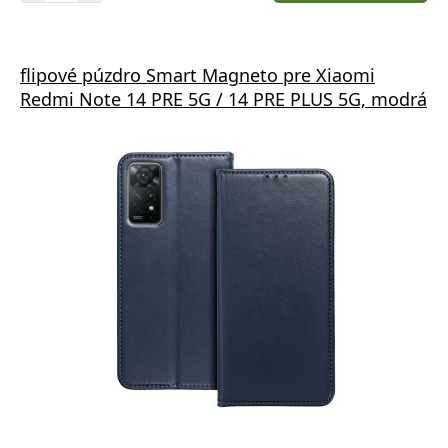
flipové púzdro Smart Magneto pre Xiaomi
Redmi Note 14 PRE 5G / 14 PRE PLUS 5G, modrá