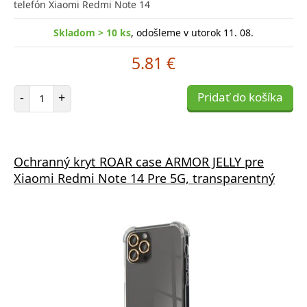
telefón Xiaomi Redmi Note 14
Skladom > 10 ks
, odošleme v utorok 11. 08.
5.81 €
Počet položiek
-
+
Pridať do košíka
Ochranný kryt ROAR case ARMOR JELLY pre
Xiaomi Redmi Note 14 Pre 5G, transparentný