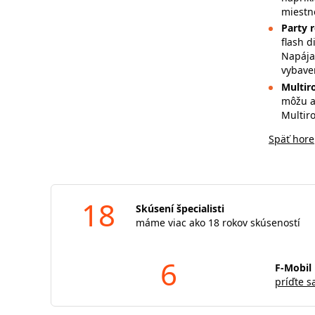
miestn
Party 
flash d
Napája
vybave
Multi
môžu a
Multiro
Späť hore
18
Skúsení špecialisti
máme viac ako 18 rokov skúseností
6
F-Mobil 
príďte s