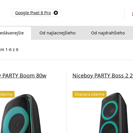
Google Pixel 8 Pro
edávanejšie
Od najlacnejšieho
Od najdrahšieho
m 1-6 z 6
y PARTY Boom 80w
Niceboy PARTY Boss 2 
zdarma
Doprava zdarma