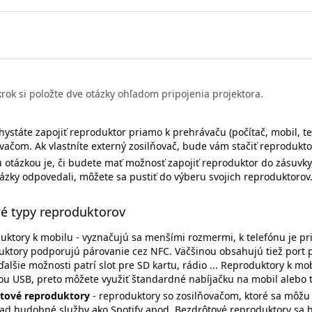
krok si položte dve otázky ohľadom pripojenia projektora.
hystáte zapojiť reproduktor priamo k prehrávaču (počítač, mobil, te
vačom. Ak vlastníte externý zosilňovač, bude vám stačiť reprodukto
otázkou je, či budete mať možnosť zapojiť reproduktor do zásuvky,
tázky odpovedali, môžete sa pustiť do výberu svojich reproduktorov
é typy reproduktorov
uktory k mobilu - vyznačujú sa menšími rozmermi, k telefónu je pr
uktory podporujú párovanie cez NFC. Väčšinou obsahujú tiež port p
alšie možnosti patrí slot pre SD kartu, rádio ... Reproduktory k mo
u USB, preto môžete využiť štandardné nabíjačku na mobil alebo t
tové reproduktory
- reproduktory so zosilňovačom, ktoré sa môžu p
lad hudobné služby ako Spotify apod. Bezdrôtové reproduktory sa 