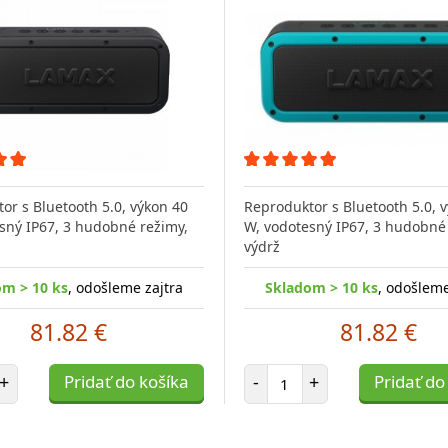
or s Bluetooth 5.0, výkon 40
Reproduktor s Bluetooth 5.0, 
sný IP67, 3 hudobné režimy,
W, vodotesný IP67, 3 hudobné
výdrž
om > 10 ks
, odošleme zajtra
Skladom > 10 ks
, odošleme
81.82 €
81.82 €
et položiek
Počet položiek
+
Pridať do košíka
-
+
Pridať do