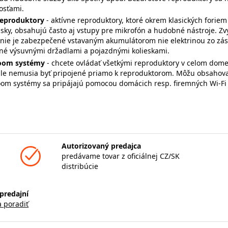
osťami.
reproduktory
- aktívne reproduktory, ktoré okrem klasických forie
isky, obsahujú často aj vstupy pre mikrofón a hudobné nástroje. Z
nie je zabezpečené vstavaným akumulátorom nie elektrinou zo zásu
né výsuvnými držadlami a pojazdnými kolieskami.
room systémy
- chcete ovládať všetkými reproduktory v celom dome
le nemusia byť pripojené priamo k reproduktorom. Môžu obsahovať 
om systémy sa pripájajú pomocou domácich resp. firemných Wi-Fi / 
Autorizovaný predajca
predávame tovar z oficiálnej CZ/SK
distribúcie
predajní
a poradiť