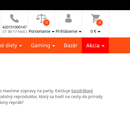
0
0
420731000147
Porovnanie
Prihlásenie
0
€
(7: 30-17 hod.)
é diely
Gaming
Bazár
Akcia
bo masívne súpravy na party. Existuje
bezdrôtový
eodolný reproduktor, ktorý sa hodí na cesty do prírody
ávny reprák?