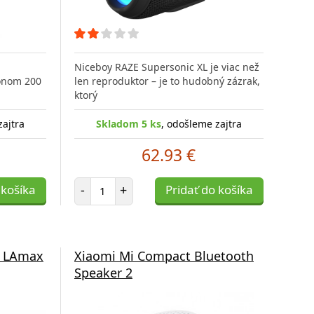
Niceboy RAZE Supersonic XL je viac než
onom 200
len reproduktor – je to hudobný zázrak,
ktorý
zajtra
Skladom 5 ks
, odošleme zajtra
62.93 €
Počet položiek
 košíka
-
+
Pridať do košíka
r LAmax
Xiaomi Mi Compact Bluetooth
Speaker 2