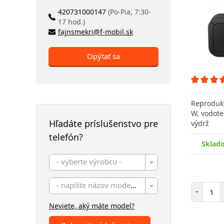
420731000147
(Po-Pia, 7:30-
17 hod.)
fajnsmekri@f-mobil.sk
Opýtať sa
Reprodukt
W, vodote
Hľadáte príslušenstvo pre
výdrž
telefón?
Sklad
- vyberte výrobcu -
- napíšte názov modelu -
Poč
-
Neviete, aký máte model?