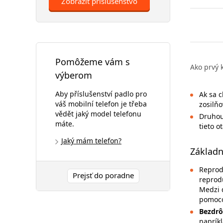
Zobraziť príslušenstvo
Pomôžeme vám s
Ako prvý 
výberom
Aby příslušenství padlo pro
Ak sa c
váš mobilní telefon je třeba
zosilňo
vědět jaký model telefonu
Druhou 
máte.
tieto o
Jaký mám telefon?
Základn
Reprod
Prejsť do poradne
reprod
Medzi ď
pomoco
Bezdrô
naprík