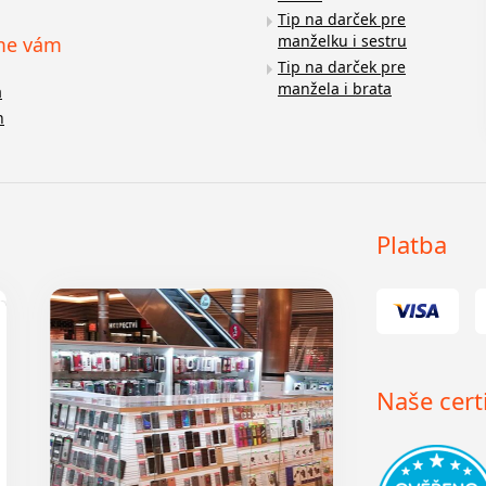
Tip na darček pre
manželku i sestru
me vám
Tip na darček pre
manžela i brata
a
n
Platba
Naše certi