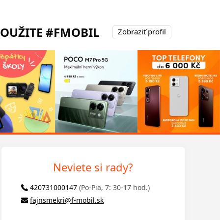
POUŽITE #FMOBIL
Zobraziť profil
Neviete si rady?
420731000147
(Po-Pia, 7: 30-17 hod.)
fajnsmekri@f-mobil.sk