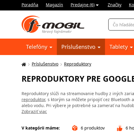
Poradňa
Magazín
Predajne (6)
Značky
Ko
Vyhľadávani
Telefóny
Príslušenstvo
Tablety
Príslušenstvo
Reproduktory
Tu
sa
REPRODUKTORY PRE GOOGLE 
nachádzate:
Reproduktory slúži na streamovanie hudby z iných zariad
reproduktor
, s ktorým sa môžete pripojiť cez Bluetooth 
alebo vodu. Pri výbere je potrebné sa zamerať na hudobn
Zobraziť viac
V kategórii máme:
6
produktov
6
ho