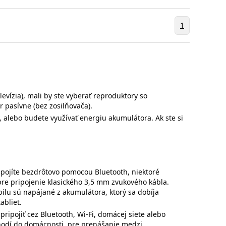
1
levízia), mali by ste vyberať reproduktory so
r pasívne (bez zosilňovača).
 alebo budete využívať energiu akumulátora. Ak ste si
.
ipojíte bezdrôtovo pomocou Bluetooth, niektoré
re pripojenie klasického 3,5 mm zvukového kábla.
bilu sú napájané z akumulátora, ktorý sa dobíja
abliet.
ripojiť cez Bluetooth, Wi-Fi, domácej siete alebo
hodí do domácnosti, pre prenášanie medzi