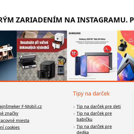
TRÝM ZARIADENÍM NA INSTAGRAMU. 
Tipy na darček
fajnšmeker F-Mobil.cz
Tip na darček pre deti
é značky
Tip na darček pre
babičku
racovné miesta
Tip na darček pre
ní cookies
dedka