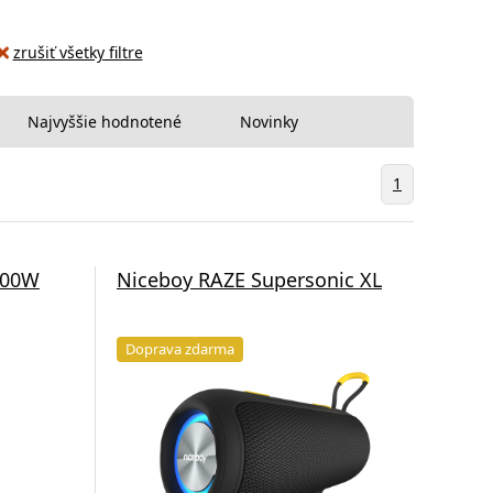
zrušiť všetky filtre
Najvyššie hodnotené
Novinky
1
200W
Niceboy RAZE Supersonic XL
Doprava zdarma