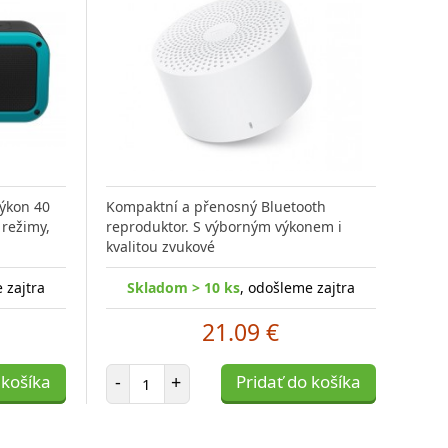
výkon 40
Kompaktní a přenosný Bluetooth
 režimy,
reproduktor. S výborným výkonem i
kvalitou zvukové
 zajtra
Skladom > 10 ks
, odošleme zajtra
21.09 €
Počet položiek
 košíka
-
+
Pridať do košíka