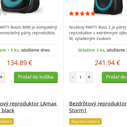
PARTY Boom 80W je kompaktný
Niceboy PARTY Boss 2 je párty
renositeľný párty reproduktor,
reproduktor s extrémnym výk
W, vyladeným zvukom
om > 5 ks
, odošleme dnes
Skladom 3 ks
, odošleme 
134.89 €
241.94 €
et položiek
Počet položiek
+
Pridať do košíka
-
+
Pridať do
tový reproduktor LAmax
Bezdrôtový reprodukto
 black
Storm1
zdarma
Doprava zdarma