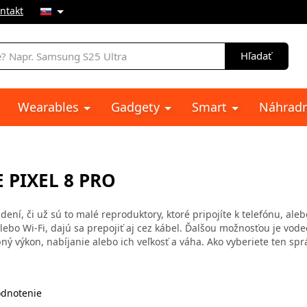
ntakt
e
Hľadať
Wearables
Gadgety
Smart
Náhradn
PIXEL 8 PRO
ení, či už sú to malé reproduktory, ktoré pripojíte k telefónu, ale
alebo Wi-Fi, dajú sa prepojiť aj cez kábel. Ďalšou možnosťou je vod
ý výkon, nabíjanie alebo ich veľkosť a váha. Ako vyberiete ten spr
dnotenie