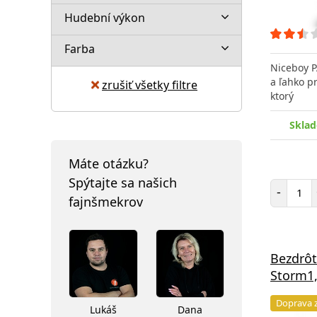
Hudební výkon
Farba
Niceboy 
a ľahko p
zrušiť všetky filtre
ktorý
Sklad
Máte otázku?
Spýtajte sa našich
Poč
-
fajnšmekrov
Bezdrô
Storm1,
Doprava 
Lukáš
Dana