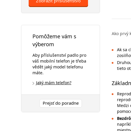
Zobraziť príslušenstvo
Ako prvý 
Pomôžeme vám s
výberom
Ak sa c
Aby příslušenství padlo pro
zosilňo
váš mobilní telefon je třeba
Druhou 
vědět jaký model telefonu
tieto o
máte.
Základn
Jaký mám telefon?
Reprod
reprod
Prejsť do poradne
Medzi ď
pomoco
Bezdrô
naprík
miestn