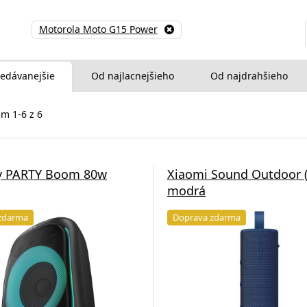
Motorola Moto G15 Power
edávanejšie
Od najlacnejšieho
Od najdrahšieho
m 1-6 z 6
y PARTY Boom 80w
Xiaomi Sound Outdoor 
modrá
zdarma
Doprava zdarma