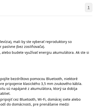
1
levízia), mali by ste vyberať reproduktory so
r pasívne (bez zosilňovača).
 alebo budete využívať energiu akumulátora. Ak ste si
.
ipojíte bezdrôtovo pomocou Bluetooth, niektoré
re pripojenie klasického 3,5 mm zvukového kábla.
bilu sú napájané z akumulátora, ktorý sa dobíja
abliet.
ripojiť cez Bluetooth, Wi-Fi, domácej siete alebo
hodí do domácnosti, pre prenášanie medzi