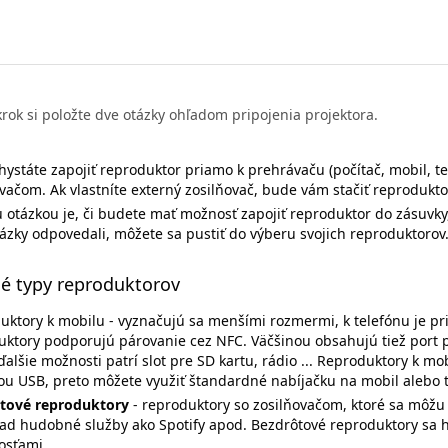
krok si položte dve otázky ohľadom pripojenia projektora.
hystáte zapojiť reproduktor priamo k prehrávaču (počítač, mobil, te
vačom. Ak vlastníte externý zosilňovač, bude vám stačiť reprodukto
otázkou je, či budete mať možnosť zapojiť reproduktor do zásuvky,
tázky odpovedali, môžete sa pustiť do výberu svojich reproduktorov
é typy reproduktorov
uktory k mobilu - vyznačujú sa menšími rozmermi, k telefónu je pr
uktory podporujú párovanie cez NFC. Väčšinou obsahujú tiež port p
alšie možnosti patrí slot pre SD kartu, rádio ... Reproduktory k mo
u USB, preto môžete využiť štandardné nabíjačku na mobil alebo t
tové reproduktory
- reproduktory so zosilňovačom, ktoré sa môžu p
lad hudobné služby ako Spotify apod. Bezdrôtové reproduktory sa 
osťami.