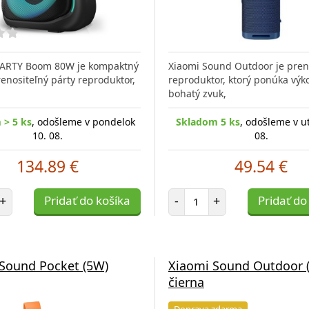
PARTY Boom 80W je kompaktný
Xiaomi Sound Outdoor je pre
renositeľný párty reproduktor,
reproduktor, ktorý ponúka výk
bohatý zvuk,
 > 5 ks
, odošleme v pondelok
Skladom 5 ks
, odošleme v u
10. 08.
08.
134.89 €
49.54 €
et položiek
Počet položiek
+
Pridať do košíka
-
+
Pridať do
Sound Pocket (5W)
Xiaomi Sound Outdoor 
čierna
Doprava zdarma