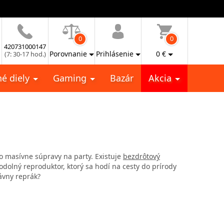
0
0
420731000147
Porovnanie
Prihlásenie
0
€
(7: 30-17 hod.)
é diely
Gaming
Bazár
Akcia
bo masívne súpravy na party. Existuje
bezdrôtový
eodolný reproduktor, ktorý sa hodí na cesty do prírody
ávny reprák?