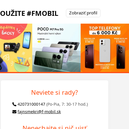
POUŽITE #FMOBIL
Zobraziť profil
Neviete si rady?
420731000147
(Po-Pia, 7: 30-17 hod.)
fajnsmekri@f-mobil.sk
Nenechajte si nič ujsť