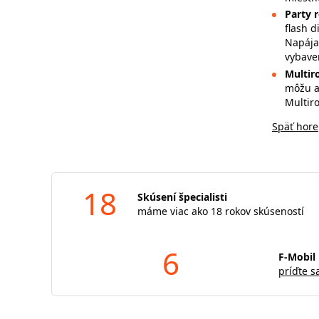
Party 
flash d
Napája
vybave
Multi
môžu a
Multiro
Späť hore
18
Skúsení špecialisti
máme viac ako 18 rokov skúseností
6
F-Mobil 
príďte s