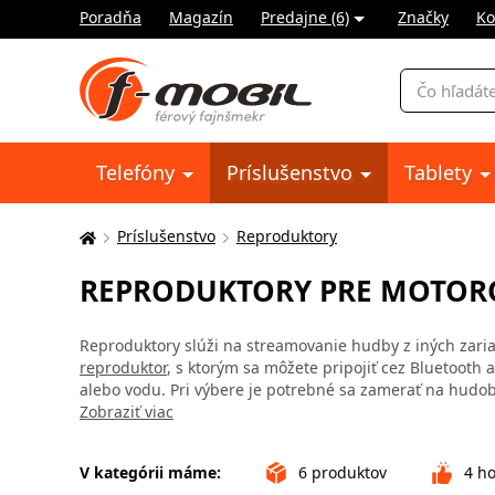
Poradňa
Magazín
Predajne (6)
Značky
Ko
Vyhľadávani
Telefóny
Príslušenstvo
Tablety
Príslušenstvo
Reproduktory
Tu
sa
REPRODUKTORY PRE MOTOR
nachádzate:
Reproduktory slúži na streamovanie hudby z iných zariad
reproduktor
, s ktorým sa môžete pripojiť cez Bluetooth 
alebo vodu. Pri výbere je potrebné sa zamerať na hudobn
Zobraziť viac
V kategórii máme:
6
produktov
4
ho