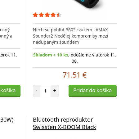
nosný
Nech se pohltit 360° zvukem LAMAX
onný a
Sounder2 Nedělej kompromisy mezi
nadupaným soundem
torok 11.
Skladom > 10 ks
, odošleme v utorok 11.
08.
71.51 €
Počet položiek
 košíka
-
+
Pridať do košíka
(30W)
Bluetooth reproduktor
Swissten X-BOOM Black