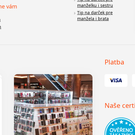
manželku i sestru
me vám
Tip na darček pre
manžela i brata
a
n
Platba
Naše certi