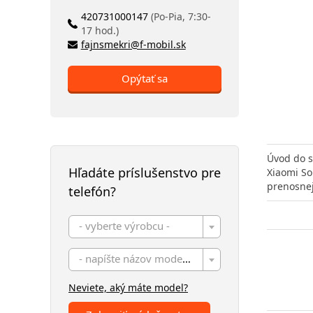
420731000147
(Po-Pia, 7:30-
17 hod.)
fajnsmekri@f-mobil.sk
Opýtať sa
Úvod do 
Hľadáte príslušenstvo pre
Xiaomi So
prenosne
telefón?
- vyberte výrobcu -
- napíšte názov modelu -
Neviete, aký máte model?