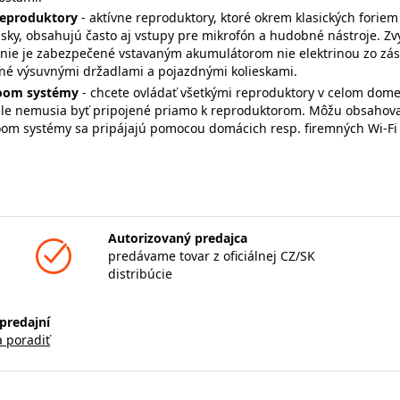
reproduktory
- aktívne reproduktory, ktoré okrem klasických forie
isky, obsahujú často aj vstupy pre mikrofón a hudobné nástroje. Z
nie je zabezpečené vstavaným akumulátorom nie elektrinou zo zásu
né výsuvnými držadlami a pojazdnými kolieskami.
room systémy
- chcete ovládať všetkými reproduktory v celom dome
le nemusia byť pripojené priamo k reproduktorom. Môžu obsahovať 
om systémy sa pripájajú pomocou domácich resp. firemných Wi-Fi / 
Autorizovaný predajca
predávame tovar z oficiálnej CZ/SK
distribúcie
predajní
a poradiť