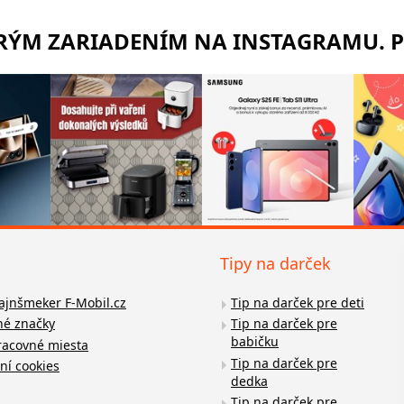
TRÝM ZARIADENÍM NA INSTAGRAMU. 
Tipy na darček
fajnšmeker F-Mobil.cz
Tip na darček pre deti
é značky
Tip na darček pre
babičku
racovné miesta
Tip na darček pre
ní cookies
dedka
Tip na darček pre