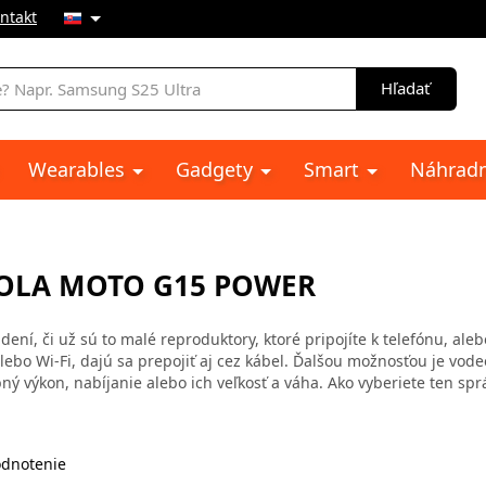
ntakt
e
Hľadať
Wearables
Gadgety
Smart
Náhradn
OLA MOTO G15 POWER
ení, či už sú to malé reproduktory, ktoré pripojíte k telefónu, ale
alebo Wi-Fi, dajú sa prepojiť aj cez kábel. Ďalšou možnosťou je vod
ý výkon, nabíjanie alebo ich veľkosť a váha. Ako vyberiete ten spr
dnotenie