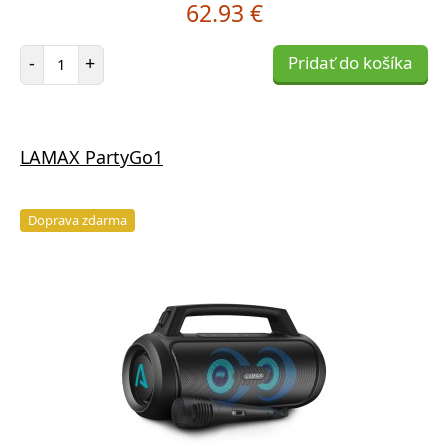
62.93 €
Počet položiek
-
+
Pridať do košíka
LAMAX PartyGo1
Doprava zdarma