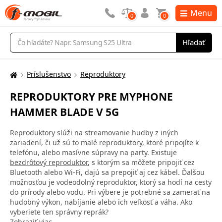
Menu
0
0
Vyhľadávanie
Hľadať
Príslušenstvo
Reproduktory
Tu
sa
REPRODUKTORY PRE MYPHONE
nachádzate:
HAMMER BLADE V 5G
Reproduktory slúži na streamovanie hudby z iných
zariadení, či už sú to malé reproduktory, ktoré pripojíte k
telefónu, alebo masívne súpravy na party. Existuje
bezdrôtový reproduktor
, s ktorým sa môžete pripojiť cez
Bluetooth alebo Wi-Fi, dajú sa prepojiť aj cez kábel. Ďalšou
možnosťou je vodeodolný reproduktor, ktorý sa hodí na cesty
do prírody alebo vodu. Pri výbere je potrebné sa zamerať na
hudobný výkon, nabíjanie alebo ich veľkosť a váha. Ako
vyberiete ten správny reprák?
Zobraziť viac