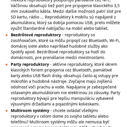
Väčšinou obsahujú tiež port pre pripojenie klasického 3,5
mm zvukového kábla. Medzi ďalšie možnosti patrí slot pre
SD kartu, rádio ... Reproduktory k mobilu sú napájané z
akumulátora, ktorý sa dobíja pomocou USB, preto môžete
využiť štandardné nabíjačku na mobil alebo tabliet.
Bezdrôtové reproduktory
- reproduktory so
zosilňovačom, ktoré sa môžu pripojiť cez Bluetooth, Wi-Fi,
domácej siete alebo napríklad hudobné služby ako
Spotify apod. Bezdrôtové reproduktory sa hodí do
domácnosti, pre prenášanie medzi miestnosťami.
Party reproduktory
- aktívne reproduktory, ktoré okrem
klasických foriem pripojenia cez Bluetooth, pamäťové
karty alebo USB flash disky, obsahujú často aj vstupy pre
mikrofón a hudobné nástroje. Zvyčajne majú zvýšenú
odolnosť voči prachu a vode. Napájanie je zabezpečené
vstavaným akumulátorom nie elektrinou zo zásuvky. Party
reproduktory bývajú pre lepšiu manipuláciu vybavené
výsuvnými držadlami a pojazdnými kolieskami.
Multiroom systémy
- chcete ovládať všetkými
reproduktory v celom dome zo svojho tabletu alebo
telefónu? Multiroom systémy môžu ale nemusia byť