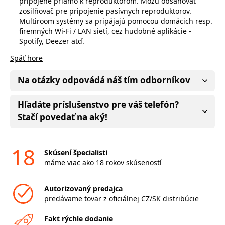
pripojené priamo k reproduktorom. Môžu obsahovať
zosilňovač pre pripojenie pasívnych reproduktorov.
Multiroom systémy sa pripájajú pomocou domácich resp.
firemných Wi-Fi / LAN sietí, cez hudobné aplikácie -
Spotify, Deezer atď.
Späť hore
Na otázky odpovádá náš tím odborníkov
Hľadáte príslušenstvo pre váš telefón?
Stačí povedať na aký!
18
Skúsení špecialisti
máme viac ako 18 rokov skúseností
Autorizovaný predajca
predávame tovar z oficiálnej CZ/SK distribúcie
Fakt rýchle dodanie