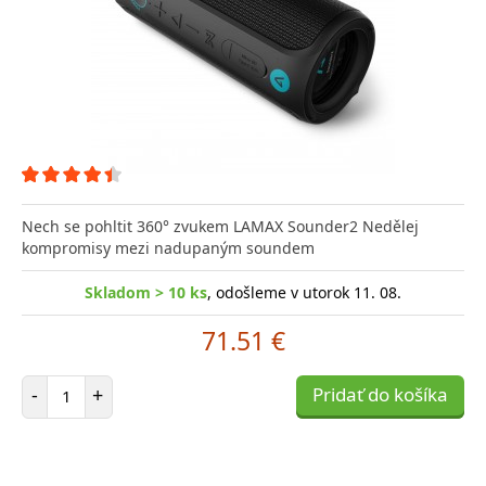
Nech se pohltit 360° zvukem LAMAX Sounder2 Nedělej
kompromisy mezi nadupaným soundem
Skladom > 10 ks
, odošleme v utorok 11. 08.
71.51 €
Počet položiek
-
+
Pridať do košíka