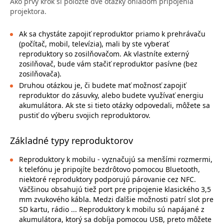
Ako prvý krok si položte dve otázky ohľadom pripojenia
projektora.
Ak sa chystáte zapojiť reproduktor priamo k prehrávaču
(počítač, mobil, televízia), mali by ste vyberať
reproduktory so zosilňovačom. Ak vlastníte externý
zosilňovač, bude vám stačiť reproduktor pasívne (bez
zosilňovača).
Druhou otázkou je, či budete mať možnosť zapojiť
reproduktor do zásuvky, alebo budete využívať energiu
akumulátora. Ak ste si tieto otázky odpovedali, môžete sa
pustiť do výberu svojich reproduktorov.
Základné typy reproduktorov
Reproduktory k mobilu - vyznačujú sa menšími rozmermi,
k telefónu je pripojíte bezdrôtovo pomocou Bluetooth,
niektoré reproduktory podporujú párovanie cez NFC.
Väčšinou obsahujú tiež port pre pripojenie klasického 3,5
mm zvukového kábla. Medzi ďalšie možnosti patrí slot pre
SD kartu, rádio ... Reproduktory k mobilu sú napájané z
akumulátora, ktorý sa dobíja pomocou USB, preto môžete