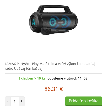
LAMAX PartyGo1 Play Malé telo a veľký výkon čo naladí aj
rádio Udávaj tón každej
Skladom > 10 ks
, odošleme v utorok 11. 08.
86.31 €
Počet položiek
-
+
Pridať do košíka