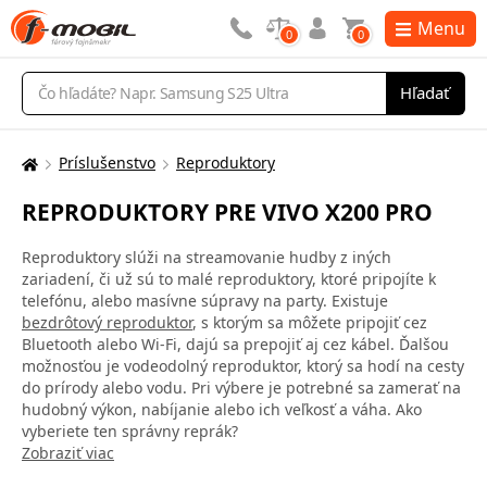
Menu
0
0
Vyhľadávanie
Hľadať
Príslušenstvo
Reproduktory
Tu
sa
REPRODUKTORY PRE VIVO X200 PRO
nachádzate:
Reproduktory slúži na streamovanie hudby z iných
zariadení, či už sú to malé reproduktory, ktoré pripojíte k
telefónu, alebo masívne súpravy na party. Existuje
bezdrôtový reproduktor
, s ktorým sa môžete pripojiť cez
Bluetooth alebo Wi-Fi, dajú sa prepojiť aj cez kábel. Ďalšou
možnosťou je vodeodolný reproduktor, ktorý sa hodí na cesty
do prírody alebo vodu. Pri výbere je potrebné sa zamerať na
hudobný výkon, nabíjanie alebo ich veľkosť a váha. Ako
vyberiete ten správny reprák?
Zobraziť viac