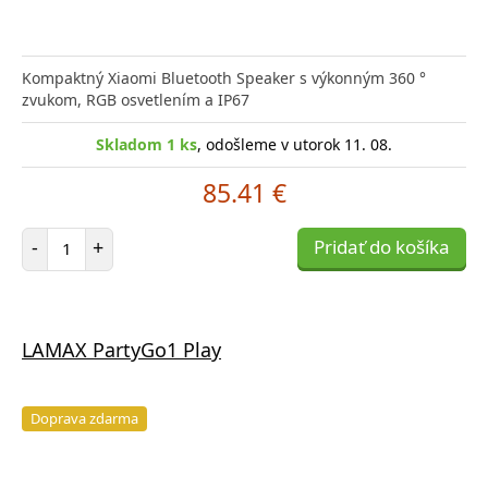
Kompaktný Xiaomi Bluetooth Speaker s výkonným 360 °
zvukom, RGB osvetlením a IP67
Skladom 1 ks
, odošleme v utorok 11. 08.
85.41 €
Počet položiek
-
+
Pridať do košíka
LAMAX PartyGo1 Play
Doprava zdarma