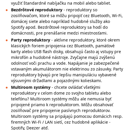
využiť štandardné nabíjačku na mobil alebo tabliet.
Bezdrôtové reproduktory
- reproduktory so
zosilňovačom, ktoré sa môžu pripojiť cez Bluetooth, Wi-Fi,
domácej siete alebo napríklad hudobné služby ako
Spotify apod. Bezdrôtové reproduktory sa hodí do
domácnosti, pre prenášanie medzi miestnosťami.
Party reproduktory
- aktívne reproduktory, ktoré okrem
klasických foriem pripojenia cez Bluetooth, pamäťové
karty alebo USB flash disky, obsahujú často aj vstupy pre
mikrofón a hudobné nástroje. Zvyčajne majú zvýšenú
odolnosť voči prachu a vode. Napájanie je zabezpečené
vstavaným akumulátorom nie elektrinou zo zásuvky. Party
reproduktory bývajú pre lepšiu manipuláciu vybavené
výsuvnými držadlami a pojazdnými kolieskami.
Multiroom systémy
- chcete ovládať všetkými
reproduktory v celom dome zo svojho tabletu alebo
telefónu? Multiroom systémy môžu ale nemusia byť
pripojené priamo k reproduktorom. Môžu obsahovať
zosilňovač pre pripojenie pasívnych reproduktorov.
Multiroom systémy sa pripájajú pomocou domácich resp.
firemných Wi-Fi / LAN sietí, cez hudobné aplikácie -
Spotify, Deezer atď.