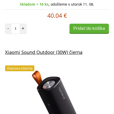
Skladom > 10 ks
, odošleme v utorok 11. 08.
40.04 €
Počet položiek
-
+
Pridať do košíka
Xiaomi Sound Outdoor (30W) čierna
Doprava zdarma