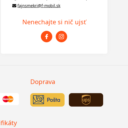
fajnsmekri@f-mobil.sk
Nenechajte si nič ujsť
Doprava
fikáty