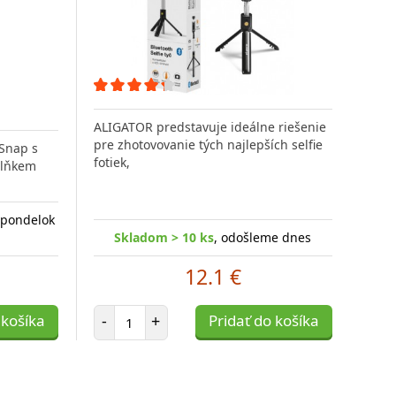
ALIGATOR predstavuje ideálne riešenie
pre zhotovovanie tých najlepších selfie
 Snap s
fotiek,
plňkem
 pondelok
Skladom > 10 ks
, odošleme dnes
12.1 €
Počet položiek
 košíka
-
+
Pridať do košíka