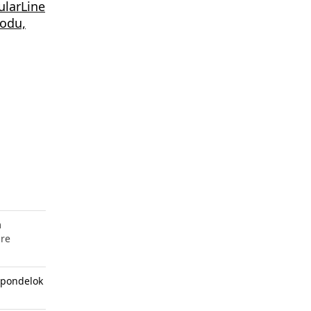
ularLine
podu,
m
pre
 pondelok