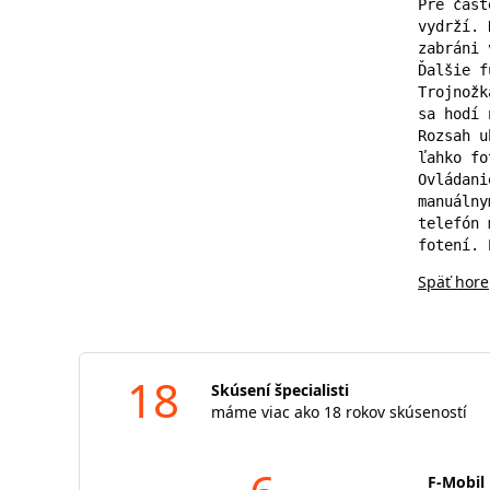
Pre čast
vydrží. 
zabráni 
Ďalšie f
Trojnožk
sa hodí 
Rozsah u
ľahko fo
Ovládani
manuálny
telefón 
fotení. 
Späť hore
18
Skúsení špecialisti
máme viac ako 18 rokov skúseností
F-Mobil 