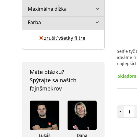
Maximálna dĺžka
Farba
zrušiť všetky filtre
Selfie ty
ideálne r
najlepšíc
Máte otázku?
Skladom 
Spýtajte sa našich
fajnšmekrov
Poč
-
Lukáš
Dana