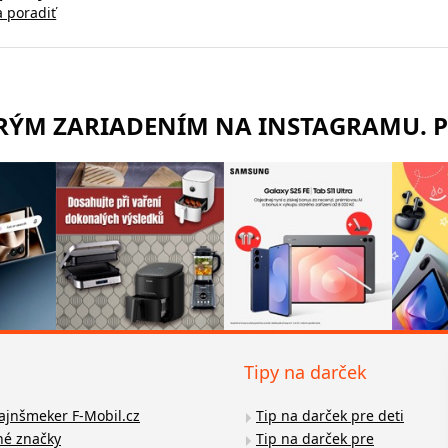
a poradiť
TRÝM ZARIADENÍM NA INSTAGRAMU. 
Tipy na darček
fajnšmeker F-Mobil.cz
Tip na darček pre deti
é značky
Tip na darček pre