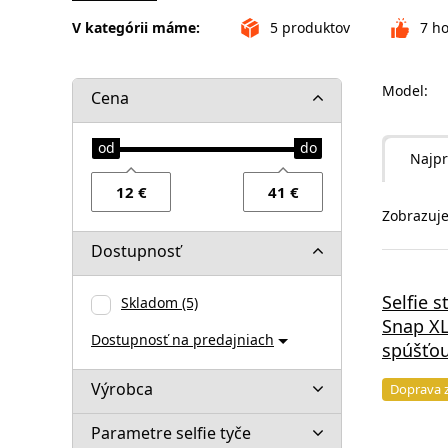
V kategórii máme:
5
produktov
7
ho
Model:
Cena
Najpr
Zobrazuje
Dostupnosť
Selfie 
Skladom
(5)
Snap XL
Dostupnosť na predajniach
spúšťou
Výrobca
Doprava 
Parametre selfie tyče