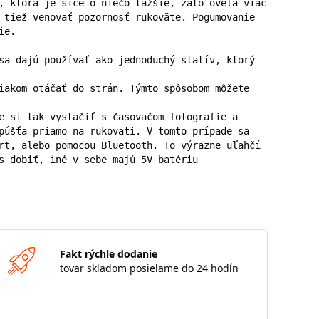
, ktorá je síce o niečo ťažšie, zato oveľa viac 
 tiež venovať pozornosť rukoväte. Pogumovanie 
e.

sa dajú používať ako jednoduchý statív, ktorý 
iakom otáčať do strán. Týmto spôsobom môžete 
e si tak vystačiť s časovačom fotografie a 
púšťa priamo na rukoväti. V tomto prípade sa 
rt, alebo pomocou Bluetooth. To výrazne uľahčí 
s dobiť, iné v sebe majú 5V batériu
Fakt rýchle dodanie
tovar skladom posielame do 24 hodín