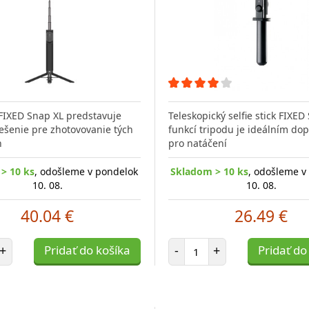
č FIXED Snap XL predstavuje
Teleskopický selfie stick FIXED
iešenie pre zhotovovanie tých
funkcí tripodu je ideálním do
h
pro natáčení
> 10 ks
, odošleme v pondelok
Skladom > 10 ks
, odošleme v
10. 08.
10. 08.
40.04 €
26.49 €
et položiek
Počet položiek
+
Pridať do košíka
-
+
Pridať do