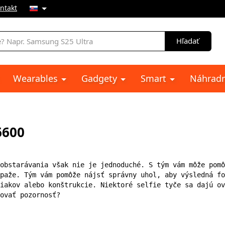
ntakt
e
Hľadať
Wearables
Gadgety
Smart
Náhradn
6600
obstarávania však nie je jednoduché. S tým vám môže pomô
paže. Tým vám pomôže nájsť správny uhol, aby výsledná fo
iakov alebo konštrukcie. Niektoré selfie tyče sa dajú ov
ovať pozornosť?