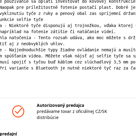
é používanie sa oplatí investovať do kovovej konštrukcie
Naopak pre príležitostné fotenie postačí plast. Dobré je
vykĺznutiu tyče z ruky a penový obal zas spríjemní držani
unkcie selfie tyče

a - Niektoré tyče disponujú aj trojnožkou, vďaka ktorej 
napríklad na fotenie zátišie či natáčanie videí.

hla natočenia - Tento rozsah udáva, ako moc môžete s drž
tiť aj z neobvyklých uhlov.

e - Najjednoduchšie typy žiadne ovládanie nemajú a musít
m spúšťaním videa. Môžete však nájsť aj selfie tyče sa s
musí spojiť s tyčou buď káblom cez slúchadlový 3,5 mm po
Pri variante s Bluetooth je nutné niektoré tyč raz za ča
Autorizovaný predajca
predávame tovar z oficiálnej CZ/SK
distribúcie
predajní