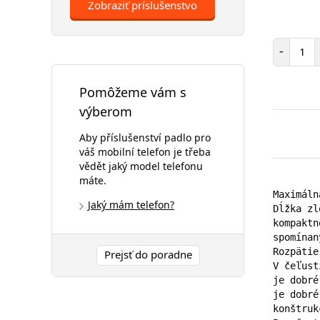
Zobraziť príslušenstvo
Poč
-
Pomôžeme vám s
výberom
Aby příslušenství padlo pro
váš mobilní telefon je třeba
vědět jaký model telefonu
máte.
Maximáln
Jaký mám telefon?
Dĺžka zl
kompaktn
spomínan
Rozpätie
Prejsť do poradne
V čeľust
je dobré
je dobré
konštrukc