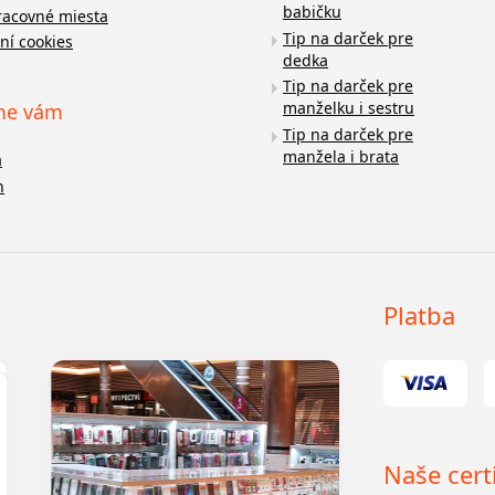
babičku
racovné miesta
Tip na darček pre
ní cookies
dedka
Tip na darček pre
manželku i sestru
me vám
Tip na darček pre
manžela i brata
a
n
Platba
Naše certi