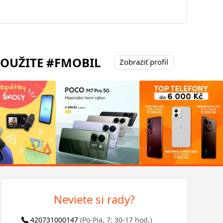
POUŽITE #FMOBIL
Zobraziť profil
Neviete si rady?
420731000147
(Po-Pia, 7: 30-17 hod.)