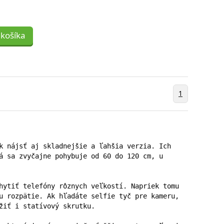
 košíka
1
k nájsť aj skladnejšie a ľahšia verzia. Ich 
á sa zvyčajne pohybuje od 60 do 120 cm, u 
hytiť telefóny rôznych veľkostí. Napriek tomu 
u rozpätie. Ak hľadáte selfie tyč pre kameru, 
žiť i statívový skrutku.
