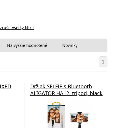
zrušiť všetky filtre
Najvyššie hodnotené
Novinky
1
FIXED
Držiak SELFIE s Bluetooth
ALIGATOR HA12, tripod, black