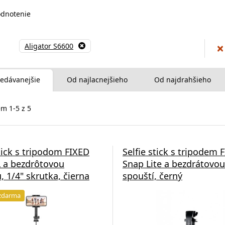
dnotenie
Aligator S6600
edávanejšie
Od najlacnejšieho
Od najdrahšieho
m 1-5 z 5
stick s tripodom FIXED
Selfie stick s tripodem 
 a bezdrôtovou
Snap Lite a bezdrátovou
, 1/4" skrutka, čierna
spouští, černý
zdarma