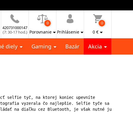
0
0
420731000147
Porovnanie
Prihlásenie
0
€
(7: 30-17 hod.)
é diely
Gaming
Bazár
Akcia
cť selfie tyč, na ktorej koniec upevníte 
tografia vyzerala čo najlepšie. Selfie tyče sa 
ládať na diaľku cez Bluetooth, je však nutné ju 