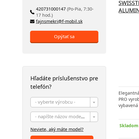
SWISST
420731000147
(Po-Pia, 7:30-
ALUMIN
17 hod.)
fajnsmekri@f-mobil.sk
Opýtať sa
Hľadáte príslušenstvo pre
telefón?
Elegantn
PRO vyrob
- vyberte výrobcu -
vybavená
- napíšte názov modelu -
Skladom 
Neviete, aký máte model?