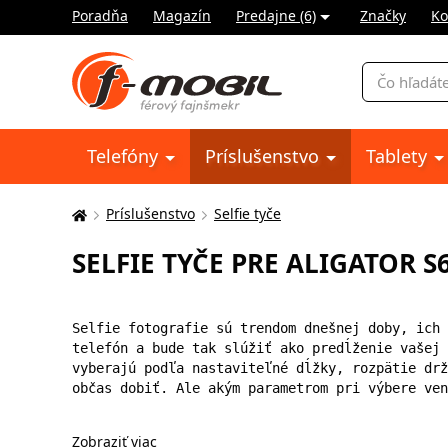
Poradňa
Magazín
Predajne (6)
Značky
Ko
Vyhľadávani
Telefóny
Príslušenstvo
Tablety
Príslušenstvo
Selfie tyče
Tu
sa
SELFIE TYČE PRE ALIGATOR S
nachádzate:
Selfie fotografie sú trendom dnešnej doby, ich 
telefón a bude tak slúžiť ako predĺženie vašej 
vyberajú podľa nastaviteľné dĺžky, rozpätie drž
občas dobiť. Ale akým parametrom pri výbere ven
Zobraziť viac