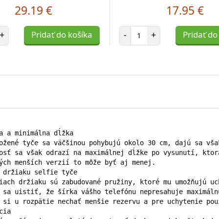
29.19 €
17.95 €
et položiek
Počet položiek
+
Pridať do košíka
-
+
Pridať do
a a minimálna dĺžka

ožené tyče sa väčšinou pohybujú okolo 30 cm, dajú sa vša
osť sa však odrazí na maximálnej dĺžke po vysunutí, ktor
ých menších verzií to môže byť aj menej.

 držiaku selfie tyče

iach držiaku sú zabudované pružiny, ktoré mu umožňujú uc
 sa uistiť, že šírka vášho telefónu nepresahuje maximáln
 si u rozpätie nechať menšie rezervu a pre uchytenie pou
ia
