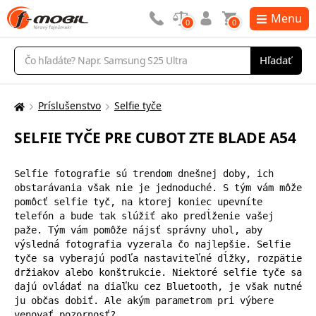
Menu
0
0
Vyhľadávanie
Hľadať
Príslušenstvo
Selfie tyče
Tu
sa
SELFIE TYČE PRE CUBOT ZTE BLADE A54
nachádzate:
Selfie fotografie sú trendom dnešnej doby, ich 
obstarávania však nie je jednoduché. S tým vám môže 
pomôcť selfie tyč, na ktorej koniec upevníte 
telefón a bude tak slúžiť ako predĺženie vašej 
paže. Tým vám pomôže nájsť správny uhol, aby 
výsledná fotografia vyzerala čo najlepšie. Selfie 
tyče sa vyberajú podľa nastaviteľné dĺžky, rozpätie 
držiakov alebo konštrukcie. Niektoré selfie tyče sa 
dajú ovládať na diaľku cez Bluetooth, je však nutné 
ju občas dobiť. Ale akým parametrom pri výbere 
venovať pozornosť?