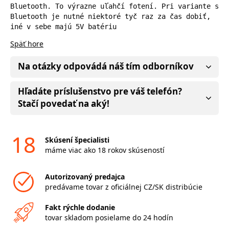
Bluetooth. To výrazne uľahčí fotení. Pri variante s 
Bluetooth je nutné niektoré tyč raz za čas dobiť, 
iné v sebe majú 5V batériu
Späť hore
Na otázky odpovádá náš tím odborníkov
Hľadáte príslušenstvo pre váš telefón?
Stačí povedať na aký!
18
Skúsení špecialisti
máme viac ako 18 rokov skúseností
Autorizovaný predajca
predávame tovar z oficiálnej CZ/SK distribúcie
Fakt rýchle dodanie
tovar skladom posielame do 24 hodín