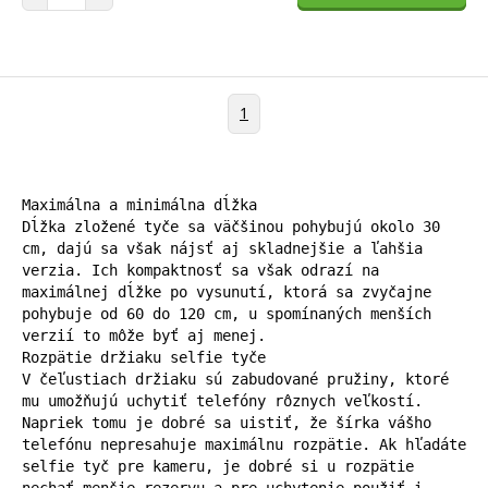
1
Maximálna a minimálna dĺžka

Dĺžka zložené tyče sa väčšinou pohybujú okolo 30 
cm, dajú sa však nájsť aj skladnejšie a ľahšia 
verzia. Ich kompaktnosť sa však odrazí na 
maximálnej dĺžke po vysunutí, ktorá sa zvyčajne 
pohybuje od 60 do 120 cm, u spomínaných menších 
verzií to môže byť aj menej.

Rozpätie držiaku selfie tyče

V čeľustiach držiaku sú zabudované pružiny, ktoré 
mu umožňujú uchytiť telefóny rôznych veľkostí. 
Napriek tomu je dobré sa uistiť, že šírka vášho 
telefónu nepresahuje maximálnu rozpätie. Ak hľadáte 
selfie tyč pre kameru, je dobré si u rozpätie 
nechať menšie rezervu a pre uchytenie použiť i 