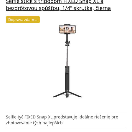
Selfie stick s tripodom FIXED Snap XL a
bezdrôtovou spúšťou, 1/4" skrutka, čierna
Doprava zdarma
Selfie tyč FIXED Snap XL predstavuje ideálne riešenie pre
zhotovovanie tých najlepších