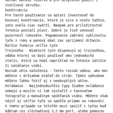
statívový skrutku.

konštrukcia

Pre časté používanie sa oplatí investovať do 
kovovej konštrukcie, ktorá je síce o niečo ťažšie, 
zato oveľa viac vydrží. Naopak pre príležitostné 
fotenie postačí plast. Dobré je tiež venovať 
pozornosť rukoväte. Pogumovanie zabráni vykĺznutiu 
tyče z ruky a penový obal zas spríjemní držanie.

Ďalšie funkcie selfie tyče

Trojnožka - Niektoré tyče disponujú aj trojnožkou, 
vďaka ktorej sa dajú používať ako jednoduchý 
statív, ktorý sa hodí napríklad na fotenie zátišie 
či natáčanie videí.

Rozsah uhla natočenia - Tento rozsah udáva, ako moc 
môžete s držiakom otáčať do strán. Týmto spôsobom 
môžete ľahko fotiť aj z neobvyklých uhlov.

Ovládanie - Najjednoduchšie typy žiadne ovládanie 
nemajú a musíte si tak vystačiť s časovačom 
fotografie a manuálnym spúšťaním videa. Môžete však 
nájsť aj selfie tyče sa spúšťa priamo na rukoväti. 
V tomto prípade sa telefón musí spojiť s tyčou buď 
káblom cez slúchadlový 3,5 mm port, alebo pomocou 