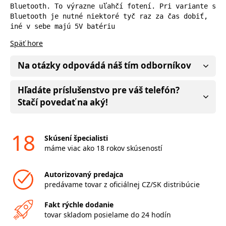
Bluetooth. To výrazne uľahčí fotení. Pri variante s 
Bluetooth je nutné niektoré tyč raz za čas dobiť, 
iné v sebe majú 5V batériu
Späť hore
Na otázky odpovádá náš tím odborníkov
Hľadáte príslušenstvo pre váš telefón?
Stačí povedať na aký!
18
Skúsení špecialisti
máme viac ako 18 rokov skúseností
Autorizovaný predajca
predávame tovar z oficiálnej CZ/SK distribúcie
Fakt rýchle dodanie
tovar skladom posielame do 24 hodín