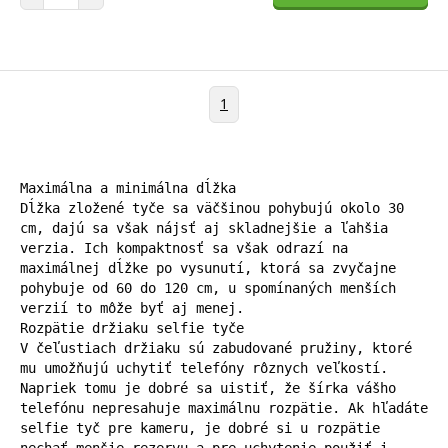
1
Maximálna a minimálna dĺžka

Dĺžka zložené tyče sa väčšinou pohybujú okolo 30 
cm, dajú sa však nájsť aj skladnejšie a ľahšia 
verzia. Ich kompaktnosť sa však odrazí na 
maximálnej dĺžke po vysunutí, ktorá sa zvyčajne 
pohybuje od 60 do 120 cm, u spomínaných menších 
verzií to môže byť aj menej.

Rozpätie držiaku selfie tyče

V čeľustiach držiaku sú zabudované pružiny, ktoré 
mu umožňujú uchytiť telefóny rôznych veľkostí. 
Napriek tomu je dobré sa uistiť, že šírka vášho 
telefónu nepresahuje maximálnu rozpätie. Ak hľadáte 
selfie tyč pre kameru, je dobré si u rozpätie 
nechať menšie rezervu a pre uchytenie použiť i 