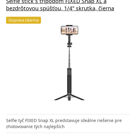
Selfie stick s tripodom FIXED Snap XL a
bezdrôtovou spúšťou, 1/4" skrutka, čierna
Doprava zdarma
Selfie tyč FIXED Snap XL predstavuje ideálne riešenie pre
zhotovovanie tých najlepších