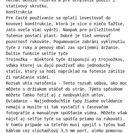
statívový skrutku.

konštrukcia

Pre časté používanie sa oplatí investovať do 
kovovej konštrukcie, ktorá je síce o niečo ťažšie, 
zato oveľa viac vydrží. Naopak pre príležitostné 
fotenie postačí plast. Dobré je tiež venovať 
pozornosť rukoväte. Pogumovanie zabráni vykĺznutiu 
tyče z ruky a penový obal zas spríjemní držanie.

Ďalšie funkcie selfie tyče

Trojnožka - Niektoré tyče disponujú aj trojnožkou, 
vďaka ktorej sa dajú používať ako jednoduchý 
statív, ktorý sa hodí napríklad na fotenie zátišie 
či natáčanie videí.

Rozsah uhla natočenia - Tento rozsah udáva, ako moc 
môžete s držiakom otáčať do strán. Týmto spôsobom 
môžete ľahko fotiť aj z neobvyklých uhlov.

Ovládanie - Najjednoduchšie typy žiadne ovládanie 
nemajú a musíte si tak vystačiť s časovačom 
fotografie a manuálnym spúšťaním videa. Môžete však 
nájsť aj selfie tyče sa spúšťa priamo na rukoväti. 
V tomto prípade sa telefón musí spojiť s tyčou buď 
káblom cez slúchadlový 3,5 mm port, alebo pomocou 