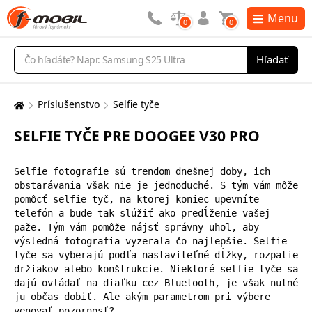
Menu
0
0
Vyhľadávanie
Hľadať
Príslušenstvo
Selfie tyče
Tu
sa
SELFIE TYČE PRE DOOGEE V30 PRO
nachádzate:
Selfie fotografie sú trendom dnešnej doby, ich 
obstarávania však nie je jednoduché. S tým vám môže 
pomôcť selfie tyč, na ktorej koniec upevníte 
telefón a bude tak slúžiť ako predĺženie vašej 
paže. Tým vám pomôže nájsť správny uhol, aby 
výsledná fotografia vyzerala čo najlepšie. Selfie 
tyče sa vyberajú podľa nastaviteľné dĺžky, rozpätie 
držiakov alebo konštrukcie. Niektoré selfie tyče sa 
dajú ovládať na diaľku cez Bluetooth, je však nutné 
ju občas dobiť. Ale akým parametrom pri výbere 
venovať pozornosť?